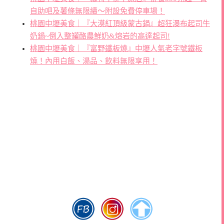
自助吧及薯條無限續～附設免費停車場！
桃園中壢美食｜『大漠紅頂級蒙古鍋』超狂瀑布起司牛
奶鍋~倒入整罐酪農鮮奶&熔岩的高達起司!
桃園中壢美食｜『富野鐵板燒』中壢人氣老字號鐵板
燒！內用白飯、湯品、飲料無限享用！