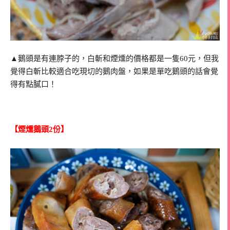
▲鵝頭是有連脖子的，白斬和煙燻的價格都是一隻60元，但我
覺得白斬比較適合吃現切的鵝肉盤，如果是單吃鵝頭的話會覺
得有點膩口！
【煙燻鵝頭2份】