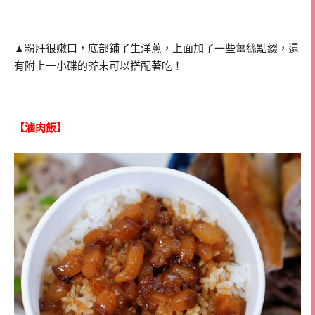
▲粉肝很嫩口，底部鋪了生洋蔥，上面加了一些薑絲點綴，還
有附上一小碟的芥末可以搭配著吃！
【滷肉飯】