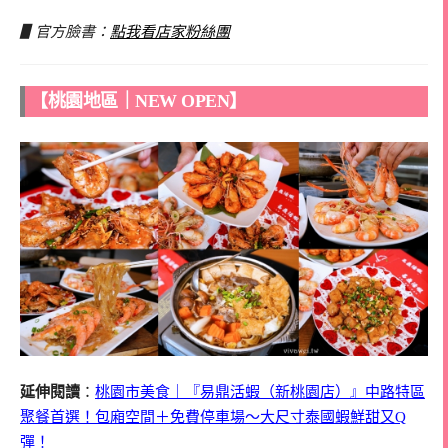
▋官方臉書：
點我看店家粉絲團
【桃園地區｜NEW OPEN】
延伸閱讀
：
桃園市美食｜『易鼎活蝦（新桃園店）』中路特區
聚餐首選！包廂空間＋免費停車場～大尺寸泰國蝦鮮甜又Q
彈！