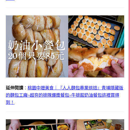
延伸閱讀
：
桃園中壢美食｜『人人麵包專業烘焙』青埔隱藏版
的麵包工廠~超夯的排隊爆漿餐包~牛排館奶油餐包這裡買得
到！