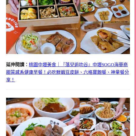
延伸閱讀：
桃園中壢美食｜『落兒逅叻谷』中壢SOGO海華商
圈質感系健康早餐！必吃鮮蝦豆皮餅、六格寶飽餐、神童餐分
享！