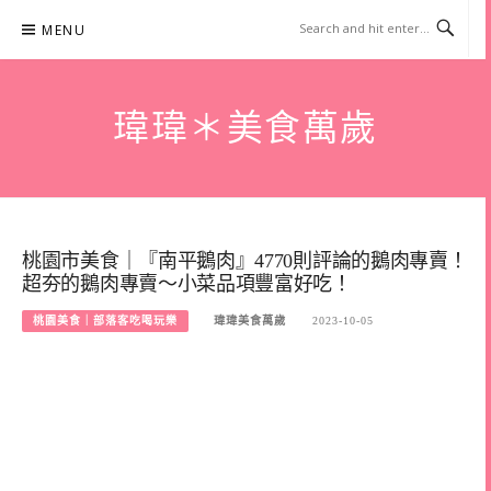
Skip
MENU
to
content
瑋瑋＊美食萬歲
桃園市美食｜『南平鵝肉』4770則評論的鵝肉專賣！
超夯的鵝肉專賣～小菜品項豐富好吃！
桃園美食｜部落客吃喝玩樂
瑋瑋美食萬歲
2023-10-05