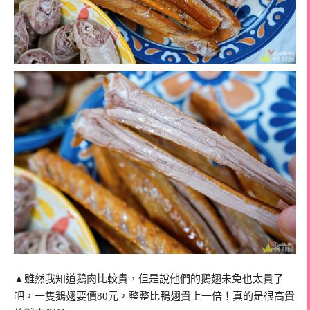
▲雖然我知道鵝肉比較貴，但是說他們的鵝翅未免也太貴了
吧，一隻鵝翅要價80元，整整比鴨翅貴上一倍！真的是很高貴