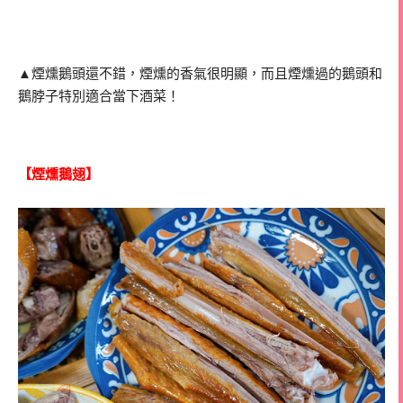
▲煙燻鵝頭還不錯，煙燻的香氣很明顯，而且煙燻過的鵝頭和
鵝脖子特別適合當下酒菜！
【煙燻鵝翅】