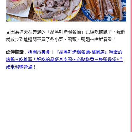
▲因為這天在旁邊的「晶粵軒烤鴨餐廳」已經吃飽飽了，我們
就散步到這邊簡單買了些小菜、鴨頭、鴨翅來嚐鮮看看！
延伸閱讀
：
桃園市美食｜『晶粵軒烤鴨餐廳-桃園店』精緻的
烤鴨三吃推薦！好吃的晶選片皮鴨～必點塔香三杯鴨骨煲+芋
頭米粉鴨骨湯！