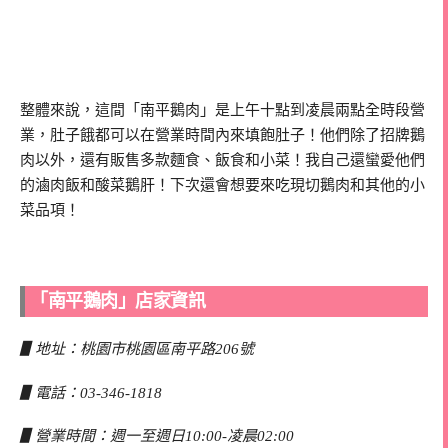
整體來說，這間「南平鵝肉」是上午十點到凌晨兩點全時段營
業，肚子餓都可以在營業時間內來填飽肚子！他們除了招牌鵝
肉以外，還有販售多款麵食、飯食和小菜！我自己還蠻愛他們
的滷肉飯和酸菜鵝肝！下次還會想要來吃現切鵝肉和其他的小
菜品項！
「南平鵝肉」店家資訊
▋地址：桃園市桃園區南平路206號
▋電話：03-346-1818
▋營業時間：週一至週日10:00-凌晨02:00