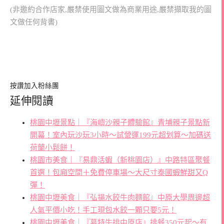
(非邀約合作店家,嚴禁使用圖文做為商業用途,嚴禁擷取我的圖
文做任何背書)
按讚加入粉絲團
延伸閱讀
桃園中壢景點｜『海嶼沙親子體驗館』青埔親子景點新
開幕！室內玩沙玩3小時～試營運199元超划算～加碼送
荷蘭小鬆餅！
桃園市美食｜『易鼎活蝦（新桃園店）』中路特區聚餐
首選！包廂空間＋免費停車場～大尺寸泰國蝦鮮甜又Q
彈！
桃園中壢美食｜『弘揚水餃牛肉麵館』中原大學周邊超
人氣平價小吃！手工現包水餃一顆只要5元！
桃園中壢美食｜『慕特牛排中原店』排餐350元起～有