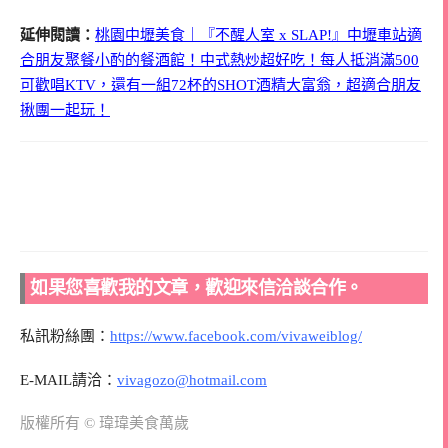
延伸閱讀：
桃園中壢美食｜『不醒人室 x SLAP!』中壢車站適
合朋友聚餐小酌的餐酒館！中式熱炒超好吃！每人抵消滿500
可歡唱KTV，還有一組72杯的SHOT酒精大富翁，超適合朋友
揪團一起玩！
如果您喜歡我的文章，歡迎來信洽談合作。
私訊粉絲團：
https://www.facebook.com/vivaweiblog/
E-MAIL請洽：
vivagozo@hotmail.com
版權所有 © 瑋瑋美食萬歲