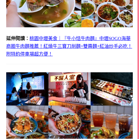
延伸閱讀：
桃園中壢美食｜『牛小恬牛肉麵』中壢SOGO海華
商圈牛肉麵推薦！紅燒牛三寶刀削麵+雙醬麵+紅油炒手必吃！
附特約停車場超方便！