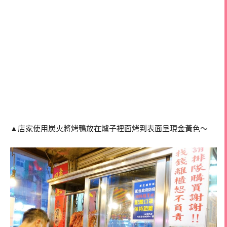
▲店家使用炭火將烤鴨放在爐子裡面烤到表面呈現金黃色～