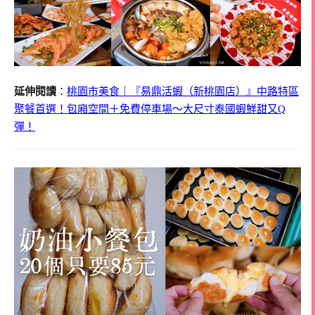
延伸閱讀
：
桃園市美食｜『易鼎活蝦（新桃園店）』中路特區
聚餐首選！包廂空間＋免費停車場～大尺寸泰國蝦鮮甜又Q
彈！