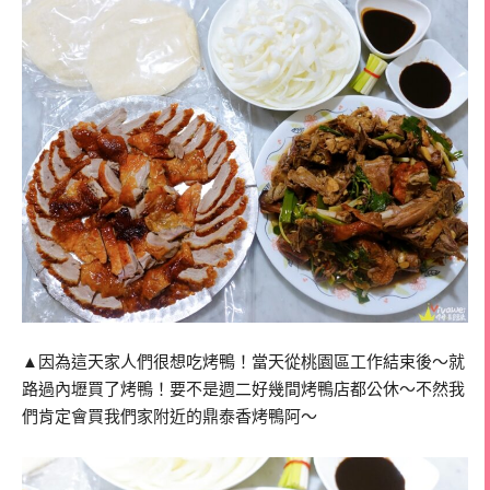
▲因為這天家人們很想吃烤鴨！當天從桃園區工作結束後～就
路過內壢買了烤鴨！要不是週二好幾間烤鴨店都公休～不然我
們肯定會買我們家附近的鼎泰香烤鴨阿～