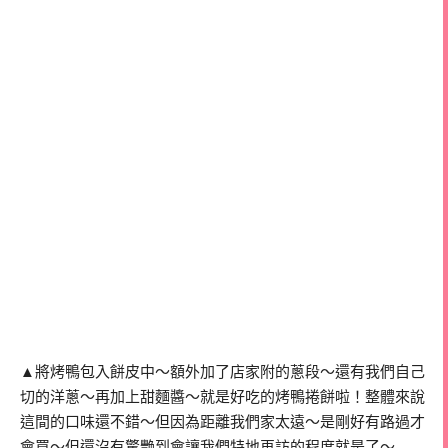
▲將烤鴨包入餅皮中～額外加了店家附的蔥段～還有我們自己
切的洋蔥～再加上甜麵醬～就是好吃的烤鴨捲餅啦！整體來說
這間的口味還不錯～但因為距離我們家太遠～是剛好有路過才
會買～但還沒有驚艷到會讓我們特地再訪的程度就是了～