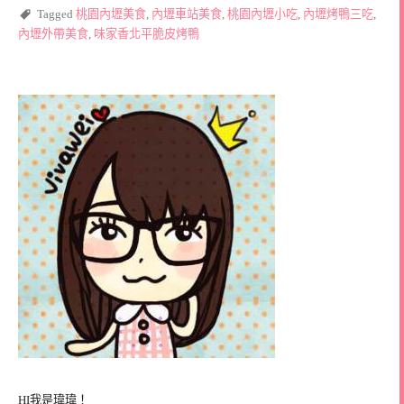
Tagged
桃園內壢美食
,
內壢車站美食
,
桃園內壢小吃
,
內壢烤鴨三吃
,
內壢外帶美食
,
味家香北平脆皮烤鴨
HI我是瑋瑋！