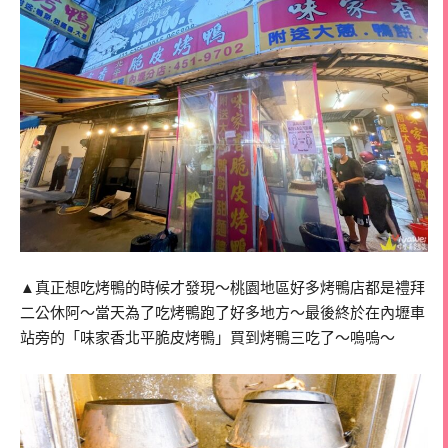
▲真正想吃烤鴨的時候才發現～桃園地區好多烤鴨店都是禮拜
二公休阿～當天為了吃烤鴨跑了好多地方～最後終於在內壢車
站旁的「味家香北平脆皮烤鴨」買到烤鴨三吃了～嗚嗚～