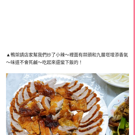
▲鴨架請店家幫我們炒了小辣～裡面有蒜頭和九層塔增添香氣
～味道不會死鹹～吃起來還蠻下飯的！