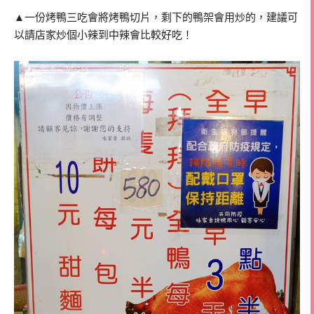
▲一份烤鴨三吃會將烤鴨切片，剩下的鴨架會用炒的，建議可
以請店家炒個小辣到中辣會比較好吃！