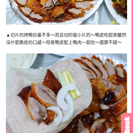
▲切片的烤鴨份量不多～而且切的蠻小片的～鴨皮吃起來雖然
沒什麼脆皮的口感～但是鴨皮配上鴨肉一起吃～還算不錯～