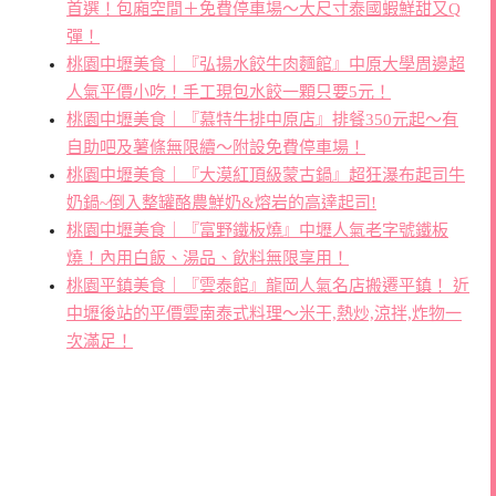
首選！包廂空間＋免費停車場～大尺寸泰國蝦鮮甜又Q
彈！
桃園中壢美食｜『弘揚水餃牛肉麵館』中原大學周邊超
人氣平價小吃！手工現包水餃一顆只要5元！
桃園中壢美食｜『慕特牛排中原店』排餐350元起～有
自助吧及薯條無限續～附設免費停車場！
桃園中壢美食｜『大漠紅頂級蒙古鍋』超狂瀑布起司牛
奶鍋~倒入整罐酪農鮮奶&熔岩的高達起司!
桃園中壢美食｜『富野鐵板燒』中壢人氣老字號鐵板
燒！內用白飯、湯品、飲料無限享用！
桃園平鎮美食｜『雲泰館』龍岡人氣名店搬遷平鎮！ 近
中壢後站的平價雲南泰式料理～米干,熱炒,涼拌,炸物一
次滿足！