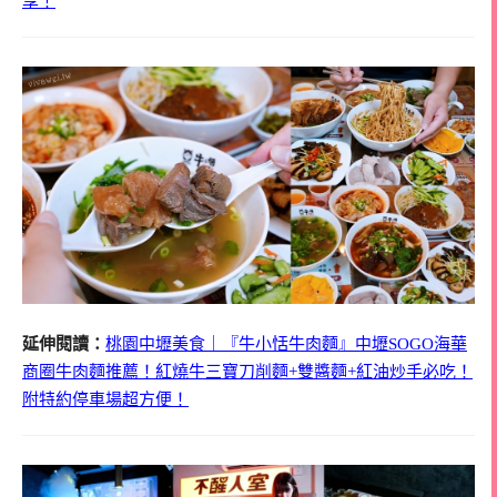
享！
延伸閱讀：
桃園中壢美食｜『牛小恬牛肉麵』中壢SOGO海華
商圈牛肉麵推薦！紅燒牛三寶刀削麵+雙醬麵+紅油炒手必吃！
附特約停車場超方便！