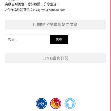
喜歡品嚐美食、愛好旅遊、分享生活！
✓合作邀約請來信：
vivagozo@hotmail.com
用關鍵字搜尋網站內文章
搜
尋
關
鍵
LINE訊息訂閱
字: