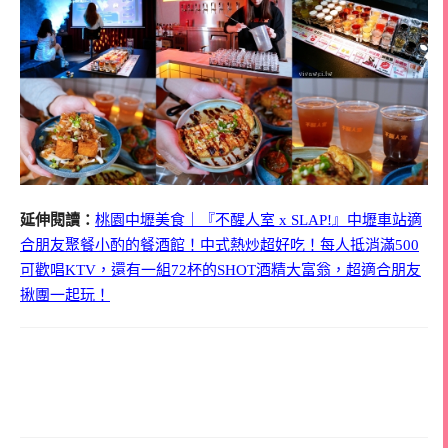
延伸閱讀：
桃園中壢美食｜『不醒人室 x SLAP!』中壢車站適
合朋友聚餐小酌的餐酒館！中式熱炒超好吃！每人抵消滿500
可歡唱KTV，還有一組72杯的SHOT酒精大富翁，超適合朋友
揪團一起玩！