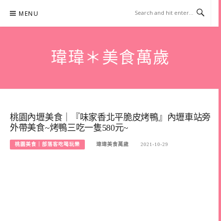
Skip
MENU
to
content
瑋瑋＊美食萬歲
桃園內壢美食｜『味家香北平脆皮烤鴨』內壢車站旁
外帶美食~烤鴨三吃一隻580元~
桃園美食｜部落客吃喝玩樂
瑋瑋美食萬歲
2021-10-29