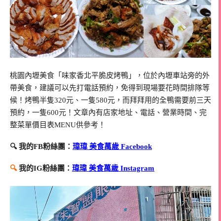
桃園內壢美食「味家香北平脆皮烤鴨」，位於內壢車站旁的外
帶美食，建議可以先打電話預約，免得到現場要花時間排隊等
候！烤鴨半隻320元、一隻580元，而拜拜用的全鴨需要前三天
預約，一隻600元！文章內有店家地址、電話、營業時間、完
整菜單價目表MENU供參考！
🔍 我的FB粉絲團：
瑋瑋 美食萬歲 Facebook
🔍
我的IG粉絲團：
瑋瑋 美食萬歲 Instagram