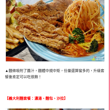
▲麵條吸附了醬汁，麵體中規中矩，份量還算蠻多的，升級套
餐後肯定可以吃很飽！
【義大利麵套餐：濃湯、麵包、沙拉】