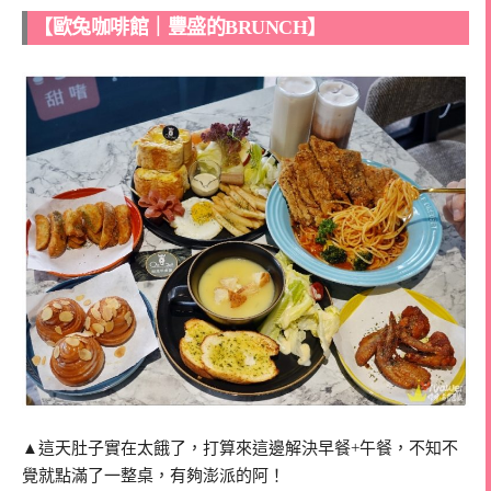
【歐兔咖啡館｜豐盛的BRUNCH】
▲這天肚子實在太餓了，打算來這邊解決早餐+午餐，不知不
覺就點滿了一整桌，有夠澎派的阿！