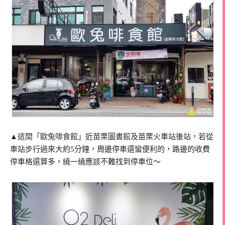
▲這間「歐兔啡食館」近苗栗圖書館及苗栗火車站後站，若從
車站步行過來大約5分鐘，周邊停車還蠻便利的，路邊的收費
停車格還算多，繞一繞應該不難找到停車位～