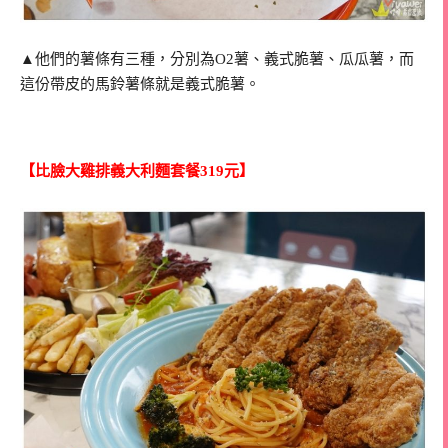
▲他們的薯條有三種，分別為O2薯、義式脆薯、瓜瓜薯，而
這份帶皮的馬鈴薯條就是義式脆薯。
【比臉大雞排義大利麵套餐319元】