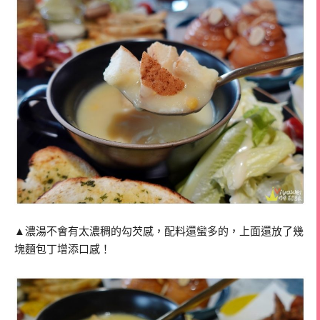
▲濃湯不會有太濃稠的勾芡感，配料還蠻多的，上面還放了幾
塊麵包丁增添口感！