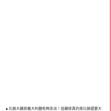
▲比臉大雞排義大利麵有夠澎派！這雞排真的是比臉還要大