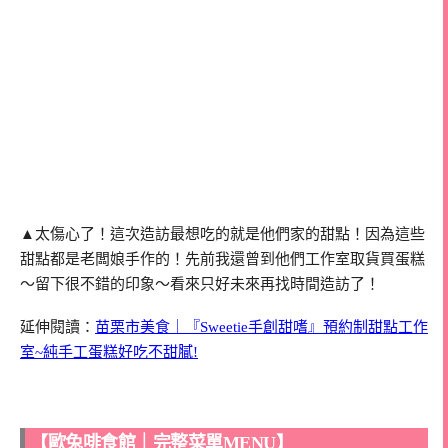
▲太傷心了！這次造訪最想吃的就是他們家的甜點！因為這些
甜點都是老闆娘手作的！先前我還曾到他們工作室取貨買蛋糕
～留下很不錯的印象～看來只好未來再找時間造訪了！
延伸閱讀：
苗栗市美食｜『Sweetie手創甜嗜』預約制甜點工作
室~純手工蛋糕好吃不甜膩!
【歐兔啡食館｜完整菜單MENU】