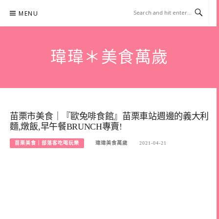
Skip
MENU
to
content
瑋瑋＊美食萬歲
苗栗市美食｜『歐兔啡食館』苗栗車站週邊的義大利
麵,燉飯,早午餐BRUNCH專賣!
苗栗美食｜部落客吃喝玩樂
瑋瑋美食萬歲
2021-04-21