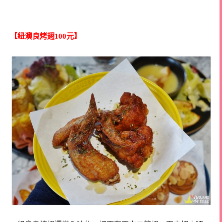
【紐澳良烤翅100元】