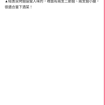
▲紐奧良烤翅還蠻入味的，裡面有兩支二節翅、兩支翅小腿，
很適合當下酒菜！