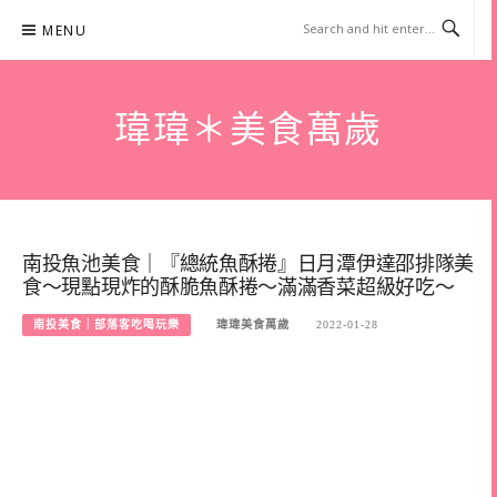
Skip
MENU
to
content
瑋瑋＊美食萬歲
南投魚池美食｜『總統魚酥捲』日月潭伊達邵排隊美
食～現點現炸的酥脆魚酥捲～滿滿香菜超級好吃～
南投美食｜部落客吃喝玩樂
瑋瑋美食萬歲
2022-01-28