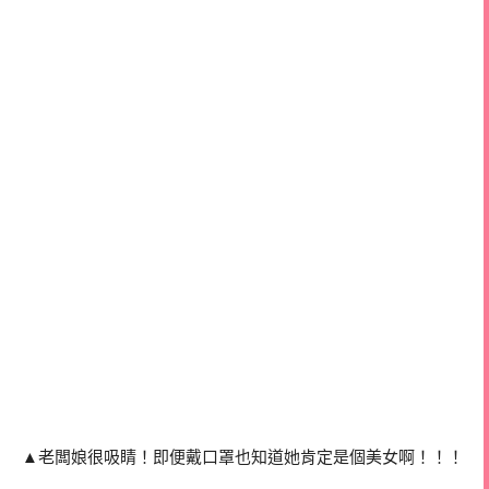
▲老闆娘很吸睛！即便戴口罩也知道她肯定是個美女啊！！！