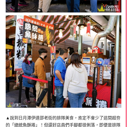
▲說到日月潭伊達邵老街的排隊美食，肯定不會少了這間超夯
的「總統魚酥捲」！但還好店員們手腳都很俐落，即便是排隊