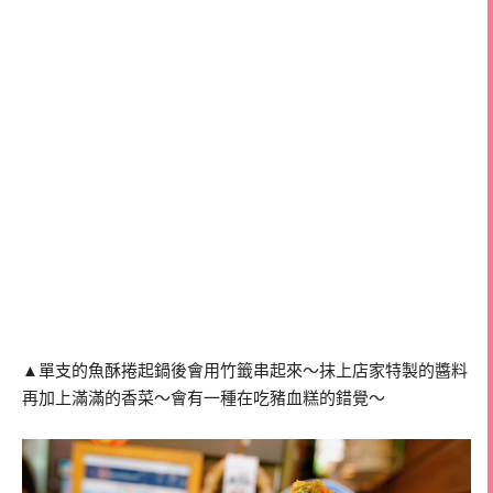
▲單支的魚酥捲起鍋後會用竹籤串起來～抹上店家特製的醬料
再加上滿滿的香菜～會有一種在吃豬血糕的錯覺～