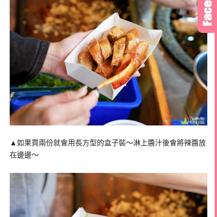
▲如果買兩份就會用長方型的盒子裝～淋上醬汁後會將辣醬放
在邊邊～