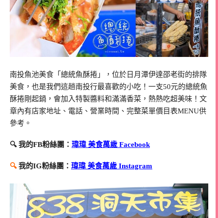
南投魚池美食「總統魚酥捲」，位於日月潭伊達邵老街的排隊
美食，也是我們這趟南投行最喜歡的小吃！一支50元的總統魚
酥捲剛起鍋，會加入特製醬料和滿滿香菜，熱熱吃超美味！文
章內有店家地址、電話、營業時間、完整菜單價目表MENU供
參考。
🔍 我的FB粉絲團：
瑋瑋 美食萬歲 Facebook
🔍
我的IG粉絲團：
瑋瑋 美食萬歲 Instagram