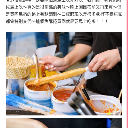
▲這個魚酥捲一定要剛起鍋馬上吃才好吃！我們第一次買的時
候馬上吃～真的是很驚豔的美味～晚上回民宿前又再來買～但
是買回民宿的路上有點悶到～口感跟現吃差很多😭怪不得店家
都會特別交代～這個魚酥捲買到就是要馬上吃啦！！！