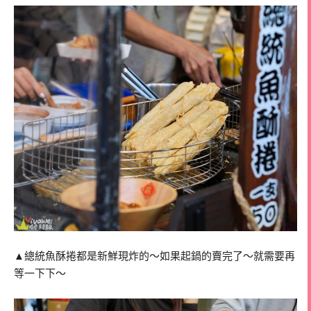
▲總統魚酥捲都是新鮮現炸的～如果起鍋的賣完了～就需要再
等一下下～