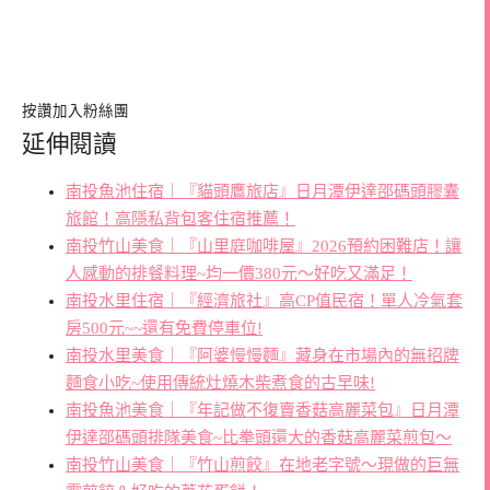
按讚加入粉絲團
延伸閱讀
南投魚池住宿｜『貓頭鷹旅店』日月潭伊達邵碼頭膠囊
旅館！高隱私背包客住宿推薦！
南投竹山美食｜『山里庭咖啡屋』2026預約困難店！讓
人感動的排餐料理~均一價380元～好吃又滿足！
南投水里住宿｜『經濟旅社』高CP值民宿！單人冷氣套
房500元~~還有免費停車位!
南投水里美食｜『阿婆慢慢麵』藏身在市場內的無招牌
麵食小吃~使用傳統灶燒木柴煮食的古早味!
南投魚池美食｜『年記做不復賣香菇高麗菜包』日月潭
伊達邵碼頭排隊美食~比拳頭還大的香菇高麗菜煎包～
南投竹山美食｜『竹山煎餃』在地老字號～現做的巨無