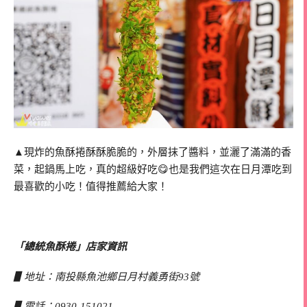
▲現炸的魚酥捲酥酥脆脆的，外層抹了醬料，並灑了滿滿的香
菜，起鍋馬上吃，真的超級好吃😋也是我們這次在日月潭吃到
最喜歡的小吃！值得推薦給大家！
「總統魚酥捲」店家資訊
▋地址：南投縣魚池鄉日月村義勇街93號
▋電話：0930-151021