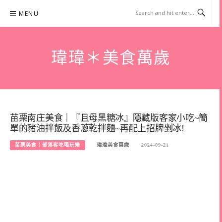
Skip
MENU
to
content
瑋瑋＊美食萬歲
苗栗南庄美食｜『且母黑糖冰』隱藏版客家小吃~簡
單的豬油拌飯及香蔥乾拌麵~再配上招牌剉冰!
苗栗美食｜部落客吃喝玩樂
瑋瑋美食萬歲
2024-09-21