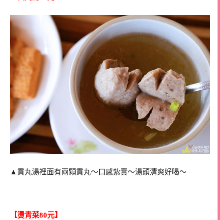
▲貢丸湯裡面有兩顆貢丸～口感紮實～湯頭清爽好喝～
【燙青菜80元】