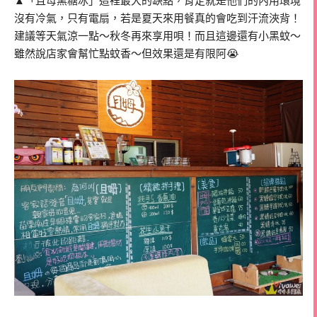
▲「且母黑糖冰」這裡最大的缺點，肯定就是他們的內用環境
沒有冷氣，只有電扇，若是夏天來用餐真的會吃到汗流浹背！
建議等天氣涼一點～秋冬再來享用唄！而且這邊還有小黑蚊～
雖然說店家會幫忙點蚊香～但效果還是有限阿😭