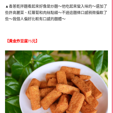
▲香蔥乾拌麵看起來好像是炒麵～他吃起來蠻入味的～還加了
些許高麗菜、紅蘿蔔和肉絲點綴～不過這麵條口感稍微偏軟了
些～我個人偏好比較有口感的麵體～
【黃金炸豆腐75元】