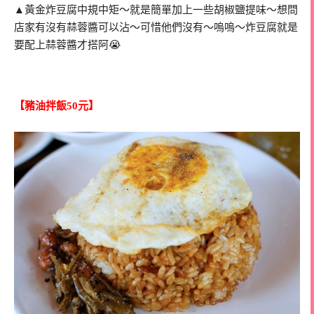
▲黃金炸豆腐中規中矩～就是簡單加上一些胡椒鹽提味～想問
店家有沒有蒜蓉醬可以沾～可惜他們沒有～嗚嗚～炸豆腐就是
要配上蒜蓉醬才搭阿😭
【豬油拌飯50元】