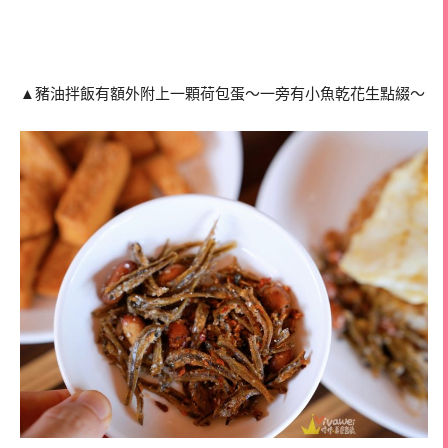
▲豬油拌飯有額外附上一顆荷包蛋～一旁有小魚乾花生點綴～