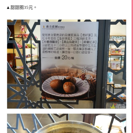
▲甜甜圈35元。