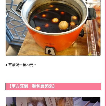
▲茶葉蛋一顆20元。
【南方莊園｜麵包買起來】