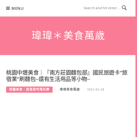
Skip
MENU
to
content
瑋瑋＊美食萬歲
桃園中壢美食｜『南方莊園麵包部』國民旅遊卡”旅
宿業”刷麵包~還有生活用品等小物~
桃園美食｜部落客吃喝玩樂
瑋瑋美食萬歲
2021-01-28