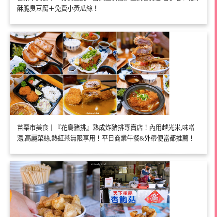
酥脆臭豆腐＋免費小黃瓜絲！
苗栗市美食｜『花鳥豬排』熟成炸豬排專賣店！內用越光米,味噌
湯,高麗菜絲,熱紅茶無限享用！平日商業午餐&外帶便當都推薦！