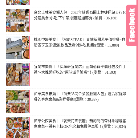
台北士林美食懶人包｜2025年精選45間士林捷運站步行10
分鐘美食(小吃,下午茶,餐廳通通都有)(瀏覽：36,160)
桃園中壢美食｜『300°STEAK』青埔新開幕平價排餐~自
助區享玉米濃湯,飲品及霜淇淋吃到飽!(瀏覽：35,888)
宜蘭市美食｜『奕順軒宜蘭店』宜蘭必買平價麵包及伴手
禮～大推超好吃的”原味派拿破崙”！(瀏覽：31,593)
苗栗美食推薦｜『苗栗35間合菜餐廳懶人包』適合家庭聚
餐的客家桌菜&海鮮餐廳!(瀏覽：30,337)
苗栗公館美食｜『饗樂花園餐廳』預約制的森林系秘境客
家桌菜～設有卡拉OK包廂和免費停車場！(瀏覽：26,034)