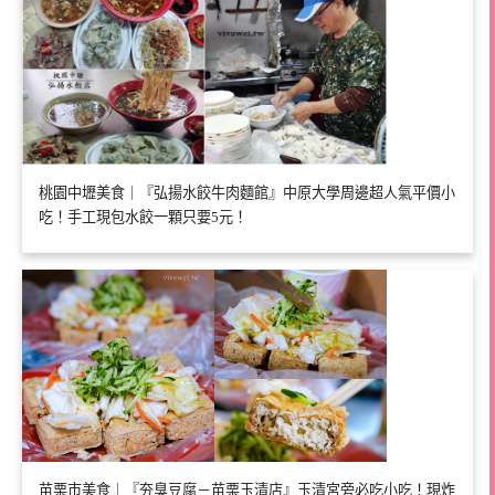
桃園中壢美食｜『弘揚水餃牛肉麵館』中原大學周邊超人氣平價小
吃！手工現包水餃一顆只要5元！
苗栗市美食｜『夯臭豆腐－苗栗玉清店』玉清宮旁必吃小吃！現炸