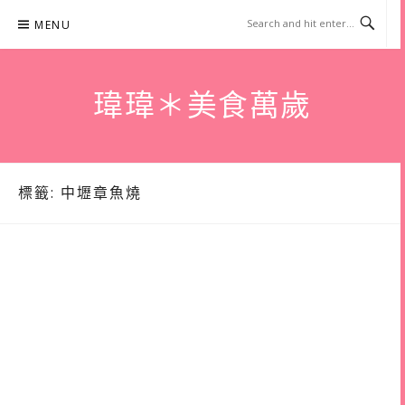
Skip
MENU
to
content
瑋瑋＊美食萬歲
標籤:
中壢章魚燒