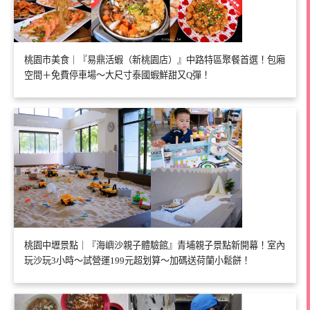
桃園市美食｜『易鼎活蝦（新桃園店）』中路特區聚餐首選！包廂
空間＋免費停車場～大尺寸泰國蝦鮮甜又Q彈！
桃園中壢景點｜『海嶼沙親子體驗館』青埔親子景點新開幕！室內
玩沙玩3小時～試營運199元超划算～加碼送荷蘭小鬆餅！