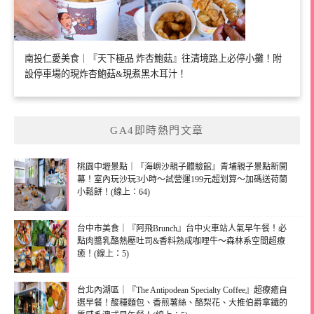
南投仁愛美食｜『天下極品 炸杏鮑菇』往清境路上必停小攤！附
設停車場的現炸杏鮑菇&現煮黑木耳汁！
GA4即時熱門文章
桃園中壢景點｜『海嶼沙親子體驗館』青埔親子景點新開
幕！室內玩沙玩3小時～試營運199元超划算～加碼送荷蘭
小鬆餅！(線上：64)
台中市美食｜『阿飛Brunch』台中火車站人氣早午餐！必
點肉醬乳酪熱壓吐司&香料熟成咖哩牛～森林系空間超療
癒！(線上：5)
台北內湖區｜『The Antipodean Specialty Coffee』超療癒自
選早餐！酸種麵包、香煎薯絲、酪梨花、大推伯爵拿鐵的