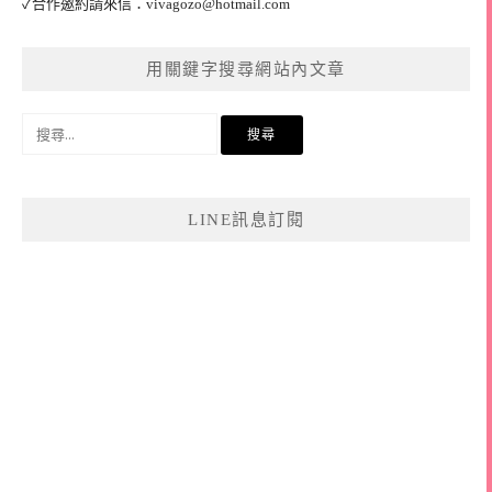
✓合作邀約請來信：
vivagozo@hotmail.com
用關鍵字搜尋網站內文章
搜
尋
關
鍵
LINE訊息訂閱
字: