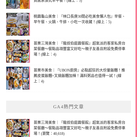
質感系澳式早午餐！(線上：5)
桃園龜山美食｜『林口長庚30間必吃美食懶人包』早餐、
早午餐、火鍋、牛排、小吃一次收藏！(線上：5)
苗栗三灣美食｜『龍叔伯庭園餐館』超氣派的客家私房台
菜餐廳～餐點品項豐富又好吃～親子友善且附設免費停車
場！(線上：4)
苗栗市美食｜『UBON廚房』必點超狂的大份量飯糰！推
薦皮蛋飯糰+叉燒飯糰加辣！滿料粥品也值得一試！(線
上：4)
GA4熱門文章
苗栗三灣美食｜『龍叔伯庭園餐館』超氣派的客家私房台
菜餐廳～餐點品項豐富又好吃～親子友善且附設免費停車
場！(瀏覽：40,618)