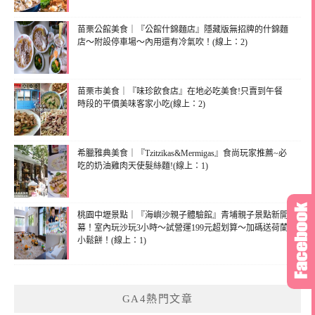
苗栗公館美食｜『公館什錦麵店』隱藏版無招牌的什錦麵
店～附設停車場～內用還有冷氣吹！(線上：2)
苗栗市美食｜『味珍飲食店』在地必吃美食!只賣到午餐
時段的平價美味客家小吃(線上：2)
希臘雅典美食｜『Tzitzikas&Mermigas』食尚玩家推薦~必
吃的奶油雞肉天使髮絲麵!(線上：1)
桃園中壢景點｜『海嶼沙親子體驗館』青埔親子景點新開
幕！室內玩沙玩3小時～試營運199元超划算～加碼送荷蘭
小鬆餅！(線上：1)
GA4熱門文章