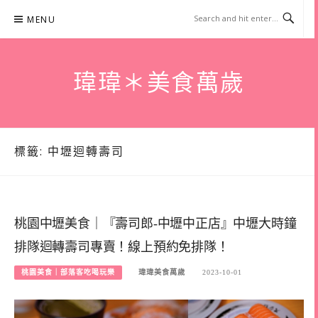
Skip
MENU
to
content
瑋瑋＊美食萬歲
標籤:
中壢迴轉壽司
桃園中壢美食｜『壽司郎-中壢中正店』中壢大時鐘
排隊迴轉壽司專賣！線上預約免排隊！
桃園美食｜部落客吃喝玩樂
瑋瑋美食萬歲
2023-10-01