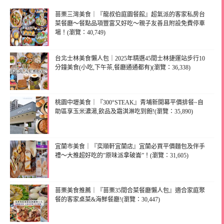
苗栗三灣美食｜『龍叔伯庭園餐館』超氣派的客家私房台
菜餐廳～餐點品項豐富又好吃～親子友善且附設免費停車
場！(瀏覽：40,749)
台北士林美食懶人包｜2025年精選45間士林捷運站步行10
分鐘美食(小吃,下午茶,餐廳通通都有)(瀏覽：36,338)
桃園中壢美食｜『300°STEAK』青埔新開幕平價排餐~自
助區享玉米濃湯,飲品及霜淇淋吃到飽!(瀏覽：35,890)
宜蘭市美食｜『奕順軒宜蘭店』宜蘭必買平價麵包及伴手
禮～大推超好吃的”原味派拿破崙”！(瀏覽：31,605)
苗栗美食推薦｜『苗栗35間合菜餐廳懶人包』適合家庭聚
餐的客家桌菜&海鮮餐廳!(瀏覽：30,447)