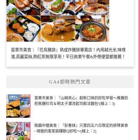
苗栗市美食｜『花鳥豬排』熟成炸豬排專賣店！內用越光米,味噌
湯,高麗菜絲,熱紅茶無限享用！平日商業午餐&外帶便當都推薦！
GA4即時熱門文章
苗栗市美食｜『山姆夾心』創新口味的好吃早餐～推薦奶
煎焦糖吐司＆明太子濃流起司軟法麵包!(線上：3)
桃園中壢美食｜『彭春妹』只賣四五六日限定的排隊美食
~現做的客家麻糬軟Q好吃～(線上：2)