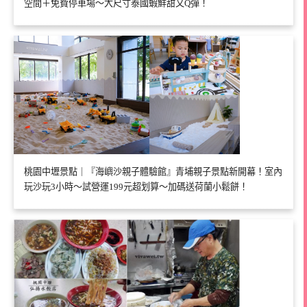
空間＋免費停車場～大尺寸泰國蝦鮮甜又Q彈！
桃園中壢景點｜『海嶼沙親子體驗館』青埔親子景點新開幕！室內
玩沙玩3小時～試營運199元超划算～加碼送荷蘭小鬆餅！