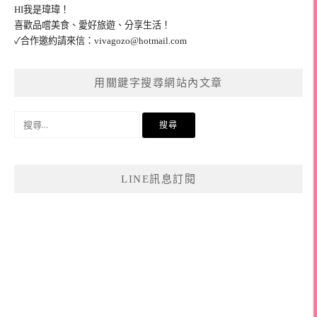
HI我是瑋瑋！
喜歡品嚐美食、愛好旅遊、分享生活！
✓合作邀約請來信：
vivagozo@hotmail.com
用關鍵字搜尋網站內文章
搜
尋
關
鍵
LINE訊息訂閱
字: