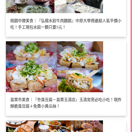
桃園中壢美食｜『弘揚水餃牛肉麵館』中原大學周邊超人氣平價小
吃！手工現包水餃一顆只要5元！
苗栗市美食｜『夯臭豆腐－苗栗玉清店』玉清宮旁必吃小吃！現炸
酥脆臭豆腐＋免費小黃瓜絲！