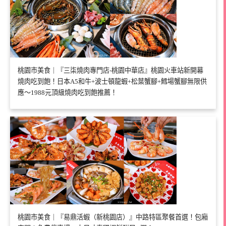
桃園市美食｜『三柒燒肉專門店-桃園中華店』桃園火車站新開幕
燒肉吃到飽！日本A5和牛+波士頓龍蝦+松葉蟹腳+鱈場蟹腳無限供
應～1988元頂級燒肉吃到飽推薦！
桃園市美食｜『易鼎活蝦（新桃園店）』中路特區聚餐首選！包廂