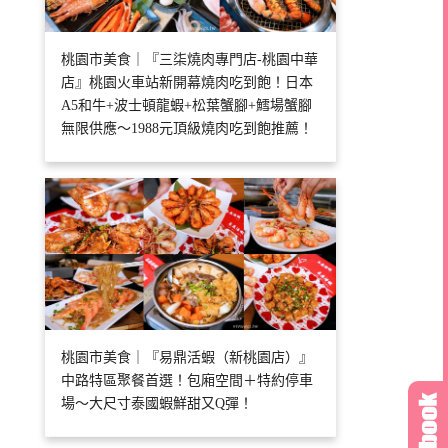
桃園市美食｜『三柒燒肉專門店-桃園中華
店』桃園火車站新開幕燒肉吃到飽！日本
A5和牛+波士頓龍蝦+松葉蟹腳+鱈場蟹腳
無限供應～1988元頂級燒肉吃到飽推薦！
桃園市美食｜『易鼎活蝦（新桃園店）』
中路特區聚餐首選！包廂空間＋特約停車
場～大尺寸泰國蝦鮮甜又Q彈！