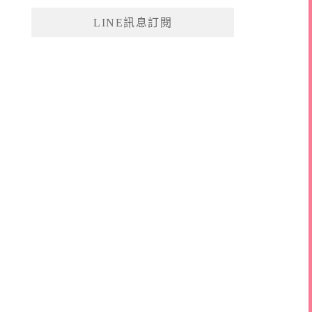
鍵
LINE訊息訂閱
字: