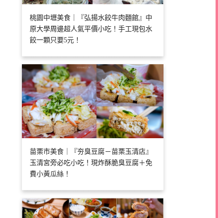
桃園中壢美食｜『弘揚水餃牛肉麵館』中
原大學周邊超人氣平價小吃！手工現包水
餃一顆只要5元！
苗栗市美食｜『夯臭豆腐－苗栗玉清店』
玉清宮旁必吃小吃！現炸酥脆臭豆腐＋免
費小黃瓜絲！