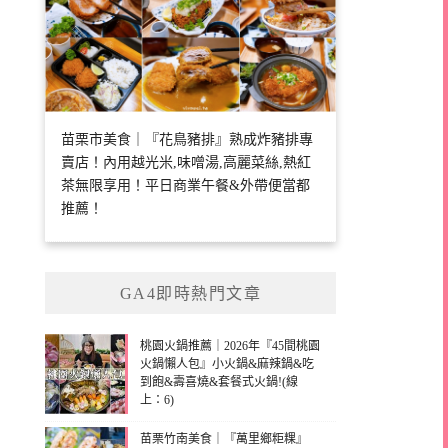
苗栗市美食｜『花鳥豬排』熟成炸豬排專
賣店！內用越光米,味噌湯,高麗菜絲,熱紅
茶無限享用！平日商業午餐&外帶便當都
推薦！
GA4即時熱門文章
桃園火鍋推薦｜2026年『45間桃園
火鍋懶人包』小火鍋&麻辣鍋&吃
到飽&壽喜燒&套餐式火鍋!(線
上：6)
苗栗竹南美食｜『萬里鄉粔粿』