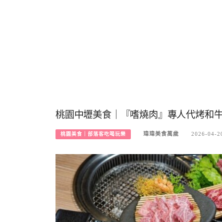
桃園中壢美食｜『嗜燒肉』專人代烤和
瑋瑋美食萬歲
2026-04-2
桃園美食｜部落客吃喝玩樂