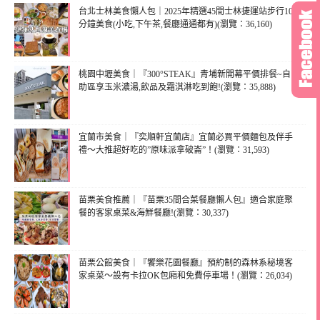
台北士林美食懶人包｜2025年精選45間士林捷運站步行10
分鐘美食(小吃,下午茶,餐廳通通都有)(瀏覽：36,160)
桃園中壢美食｜『300°STEAK』青埔新開幕平價排餐~自
助區享玉米濃湯,飲品及霜淇淋吃到飽!(瀏覽：35,888)
宜蘭市美食｜『奕順軒宜蘭店』宜蘭必買平價麵包及伴手
禮～大推超好吃的”原味派拿破崙”！(瀏覽：31,593)
苗栗美食推薦｜『苗栗35間合菜餐廳懶人包』適合家庭聚
餐的客家桌菜&海鮮餐廳!(瀏覽：30,337)
苗栗公館美食｜『饗樂花園餐廳』預約制的森林系秘境客
家桌菜～設有卡拉OK包廂和免費停車場！(瀏覽：26,034)