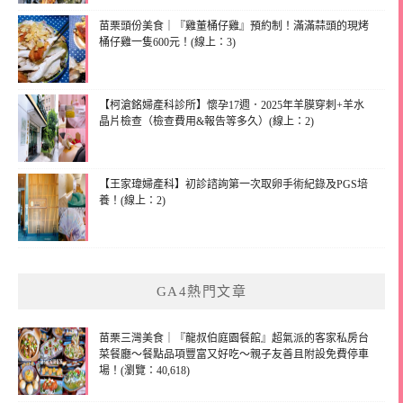
苗栗頭份美食｜『雞董桶仔雞』預約制！滿滿蒜頭的現烤
桶仔雞一隻600元！(線上：3)
【柯滄銘婦產科診所】懷孕17週．2025年羊膜穿刺+羊水
晶片檢查（檢查費用&報告等多久）(線上：2)
【王家瑋婦產科】初診諮詢第一次取卵手術紀錄及PGS培
養！(線上：2)
GA4熱門文章
苗栗三灣美食｜『龍叔伯庭園餐館』超氣派的客家私房台
菜餐廳～餐點品項豐富又好吃～親子友善且附設免費停車
場！(瀏覽：40,618)