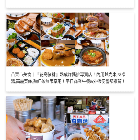
苗栗市美食｜『花鳥豬排』熟成炸豬排專賣店！內用越光米,味噌
湯,高麗菜絲,熱紅茶無限享用！平日商業午餐&外帶便當都推薦！