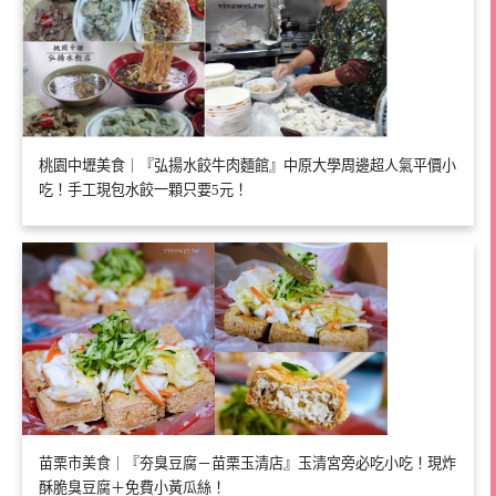
桃園中壢美食｜『弘揚水餃牛肉麵館』中原大學周邊超人氣平價小
吃！手工現包水餃一顆只要5元！
苗栗市美食｜『夯臭豆腐－苗栗玉清店』玉清宮旁必吃小吃！現炸
酥脆臭豆腐＋免費小黃瓜絲！