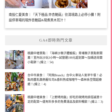
南投仁愛美食｜『天下極品 炸杏鮑菇』往清境路上必停小攤！附
設停車場的現炸杏鮑菇&現煮黑木耳汁！
GA4即時熱門文章
桃園中壢景點｜『海嶼沙親子體驗館』青埔親子景點新開
幕！室內玩沙玩3小時～試營運199元超划算～加碼送荷蘭
小鬆餅！(線上：54)
台中市美食｜『阿飛Brunch』台中火車站人氣早午餐！必
點肉醬乳酪熱壓吐司&香料熟成咖哩牛～森林系空間超療
癒！(線上：4)
桃園中壢美食｜『上野烤肉飯』好吃的現烤肉排搭誠意十
足的配菜～還有料多多的免費湯品及飲料暢飲！(線上：3)