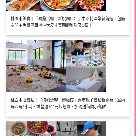
桃園市美食｜『易鼎活蝦（新桃園店）』中路特區聚餐首選！包廂
空間＋免費停車場～大尺寸泰國蝦鮮甜又Q彈！
桃園中壢景點｜『海嶼沙親子體驗館』青埔親子景點新開幕！室內
玩沙玩3小時～試營運199元超划算～加碼送荷蘭小鬆餅！