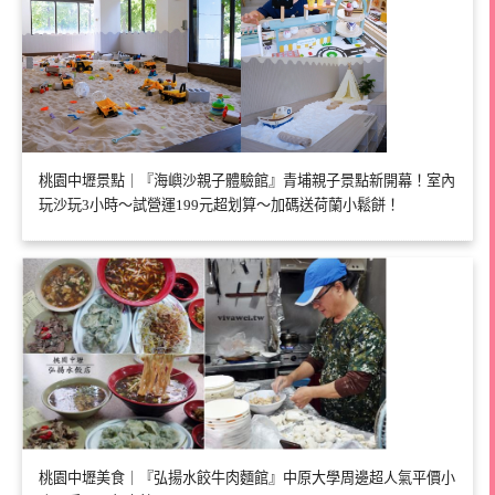
桃園中壢景點｜『海嶼沙親子體驗館』青埔親子景點新開幕！室內
玩沙玩3小時～試營運199元超划算～加碼送荷蘭小鬆餅！
桃園中壢美食｜『弘揚水餃牛肉麵館』中原大學周邊超人氣平價小