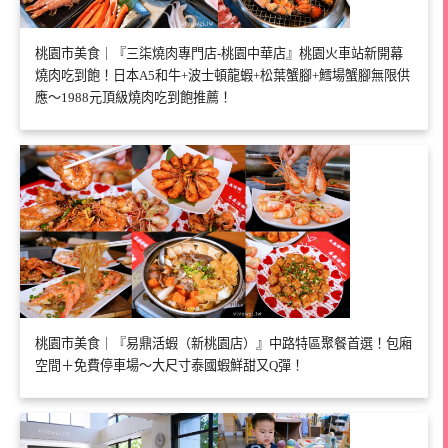
桃園市美食｜『三柒燒肉專門店-桃園中華店』桃園火車站新開幕
燒肉吃到飽！日本A5和牛+波士頓龍蝦+松葉蟹腳+鱈場蟹腳無限供
應～1988元頂級燒肉吃到飽推薦！
桃園市美食｜『易鼎活蝦（新桃園店）』中路特區聚餐首選！包廂
空間＋免費停車場～大尺寸泰國蝦鮮甜又Q彈！