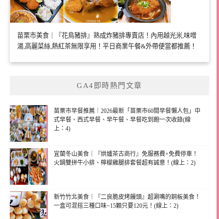
苗栗市美食｜『花鳥豬排』熟成炸豬排專賣店！內用越光米,味噌
湯,高麗菜絲,熱紅茶無限享用！平日商業午餐&外帶便當都推薦！
GA4即時熱門文章
苗栗市早餐推薦｜2026最新「苗栗市60間早餐懶人包」中
式早餐、西式早餐、早午餐、早餐吃到飽一次收錄(線
上：4)
宜蘭冬山美食｜『烘爐茶古商行』免服務費+免費停車！
火鍋雙拼牛小排、檸檬雞腿排套餐超有誠意！(線上：2)
新竹竹北美食｜『二良脆皮烤饅頭』超涮嘴的銅板美食！
一盒可混搭三種口味~15顆只要120元！(線上：2)