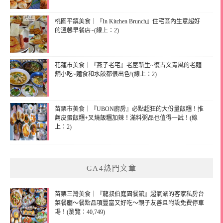
桃園平鎮美食｜『In Kitchen Brunch』住宅區內生意超好
的溫馨早餐店~(線上：2)
花蓮市美食｜『燕子老宅』老屋新生~復古文青風的老麵
舖小吃~麵食和水餃都很出色!(線上：2)
苗栗市美食｜『UBON廚房』必點超狂的大份量飯糰！推
薦皮蛋飯糰+叉燒飯糰加辣！滿料粥品也值得一試！(線
上：2)
GA4熱門文章
苗栗三灣美食｜『龍叔伯庭園餐館』超氣派的客家私房台
菜餐廳～餐點品項豐富又好吃～親子友善且附設免費停車
場！(瀏覽：40,749)