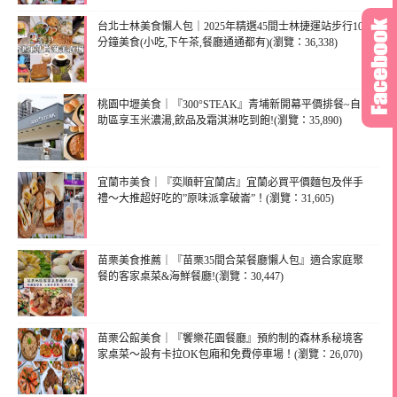
台北士林美食懶人包｜2025年精選45間士林捷運站步行10
分鐘美食(小吃,下午茶,餐廳通通都有)(瀏覽：36,338)
桃園中壢美食｜『300°STEAK』青埔新開幕平價排餐~自
助區享玉米濃湯,飲品及霜淇淋吃到飽!(瀏覽：35,890)
宜蘭市美食｜『奕順軒宜蘭店』宜蘭必買平價麵包及伴手
禮～大推超好吃的”原味派拿破崙”！(瀏覽：31,605)
苗栗美食推薦｜『苗栗35間合菜餐廳懶人包』適合家庭聚
餐的客家桌菜&海鮮餐廳!(瀏覽：30,447)
苗栗公館美食｜『饗樂花園餐廳』預約制的森林系秘境客
家桌菜～設有卡拉OK包廂和免費停車場！(瀏覽：26,070)