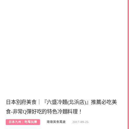
日本別府美食｜『六盛冷麵(北浜店)』推薦必吃美
食-非常Q彈好吃的特色冷麵料理！
日本九州｜吃喝玩樂
瑋瑋美食萬歲
2017-09-25