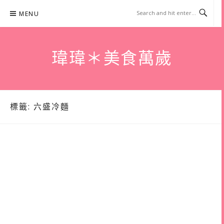
Skip
MENU
to
content
瑋瑋＊美食萬歲
標籤:
六盛冷麵