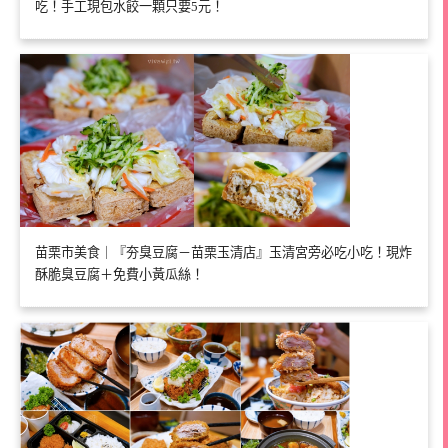
吃！手工現包水餃一顆只要5元！
苗栗市美食｜『夯臭豆腐－苗栗玉清店』玉清宮旁必吃小吃！現炸
酥脆臭豆腐＋免費小黃瓜絲！