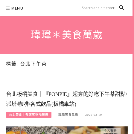
Skip
MENU
to
content
瑋瑋＊美食萬歲
標籤:
台北下午茶
台北板橋美食｜『PONPIE』超夯的好吃下午茶甜點/
派塔/咖啡/各式飲品(板橋車站)
台北美食｜部落客吃喝玩樂
瑋瑋美食萬歲
2025-03-19