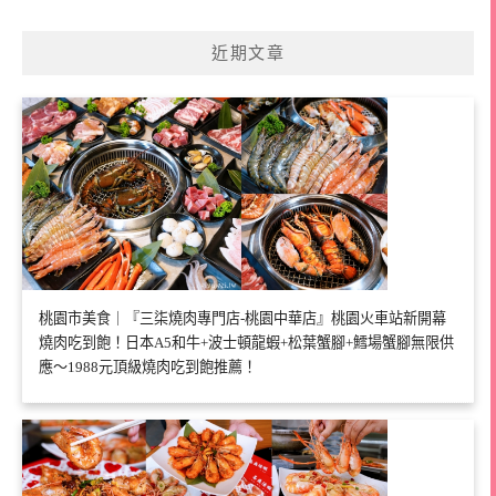
近期文章
桃園市美食｜『三柒燒肉專門店-桃園中華店』桃園火車站新開幕
燒肉吃到飽！日本A5和牛+波士頓龍蝦+松葉蟹腳+鱈場蟹腳無限供
應～1988元頂級燒肉吃到飽推薦！