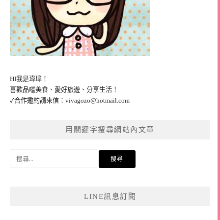
HI我是瑋瑋！
喜歡品嚐美食、愛好旅遊、分享生活！
✓合作邀約請來信：
vivagozo@hotmail.com
用關鍵字搜尋網站內文章
搜
尋
關
鍵
LINE訊息訂閱
字: