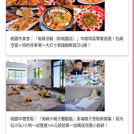
桃園市美食｜『易鼎活蝦（新桃園店）』中路特區聚餐首選！包廂
空間＋特約停車場～大尺寸泰國蝦鮮甜又Q彈！
桃園中壢景點｜『海嶼沙親子體驗館』青埔親子景點新開幕！室內
玩沙玩3小時～試營運199元超划算～加碼送荷蘭小鬆餅！