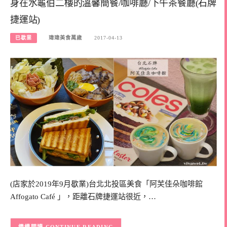
身在水龜伯二樓的溫馨簡餐/咖啡廳/下午茶餐廳(石牌
捷運站)
已歇業
瑋瑋美食萬歲
2017-04-13
(店家於2019年9月歇業)台北北投區美食「阿芙佳朵咖啡館
Affogato Café 」，距離石牌捷運站很近，…
CONTINUE READING