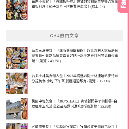
苗栗市美食｜『賞鐵板料理』適合約會和慶生聚餐的質感
鐵板料理！親子友善～附免費停車場！(線上：4)
GA4熱門文章
苗栗三灣美食｜『龍叔伯庭園餐館』超氣派的客家私房台
菜餐廳～餐點品項豐富又好吃～親子友善且附設免費停車
場！(瀏覽：40,751)
台北士林美食懶人包｜2025年精選45間士林捷運站步行10
分鐘美食(小吃,下午茶,餐廳通通都有)(瀏覽：36,338)
桃園中壢美食｜『300°STEAK』青埔新開幕平價排餐~自
助區享玉米濃湯,飲品及霜淇淋吃到飽!(瀏覽：35,890)
宜蘭市美食｜『奕順軒宜蘭店』宜蘭必買平價麵包及伴手