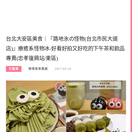
台北大安區美食｜『路地氷の怪物(台北市民大道
店)』療癒系怪物冰-好看好拍又好吃的下午茶和飲品
專賣(忠孝復興站/東區)
已歇業
瑋瑋美食萬歲
2017-03-10