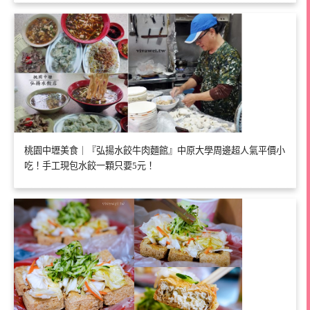
桃園中壢美食｜『弘揚水餃牛肉麵館』中原大學周邊超人氣平價小
吃！手工現包水餃一顆只要5元！