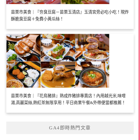
苗栗市美食｜『夯臭豆腐－苗栗玉清店』玉清宮旁必吃小吃！現炸
酥脆臭豆腐＋免費小黃瓜絲！
苗栗市美食｜『花鳥豬排』熟成炸豬排專賣店！內用越光米,味噌
湯,高麗菜絲,熱紅茶無限享用！平日商業午餐&外帶便當都推薦！
GA4即時熱門文章