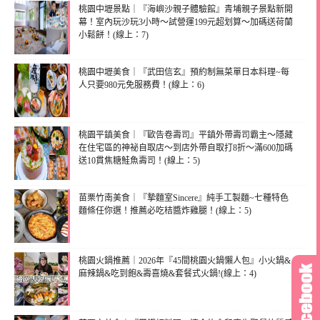
桃園中壢景點｜『海嶼沙親子體驗館』青埔親子景點新開
幕！室內玩沙玩3小時～試營運199元超划算～加碼送荷蘭
小鬆餅！(線上：7)
桃園中壢美食｜『武田信玄』預約制無菜單日本料理~每
人只要980元免服務費！(線上：6)
桃園平鎮美食｜『歐告卷壽司』平鎮外帶壽司霸主～隱藏
在住宅區的神祕自取店～到店外帶自取打8折～滿600加碼
送10貫焦糖鮭魚壽司！(線上：5)
苗栗竹南美食｜『摯麵室Sincere』純手工製麵~七種特色
麵條任你選！推薦必吃桔醬炸雞腿！(線上：5)
桃園火鍋推薦｜2026年『45間桃園火鍋懶人包』小火鍋&
麻辣鍋&吃到飽&壽喜燒&套餐式火鍋!(線上：4)