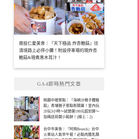
南投仁愛美食｜『天下極品 炸杏鮑菇』往
清境路上必停小攤！附設停車場的現炸杏
鮑菇&現煮黑木耳汁！
GA4即時熱門文章
桃園中壢景點｜『海嶼沙親子體驗
館』青埔親子景點新開幕！室內玩
沙玩3小時～試營運199元超划算～
加碼送荷蘭小鬆餅！(線上：2)
台中市美食｜『阿飛Brunch』台中
火車站人氣早午餐！必點肉醬乳酪