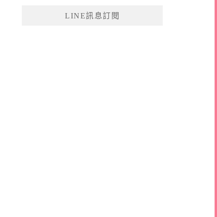
鍵
LINE訊息訂閱
字: