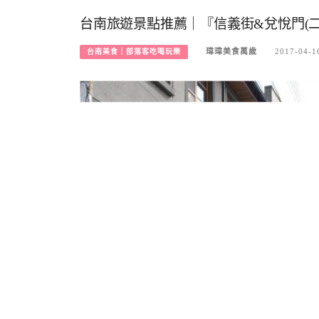
台南旅遊景點推薦｜『信義街&兌悅門(
瑋瑋美食萬歲
2017-04-1
台南美食｜部落客吃喝玩樂