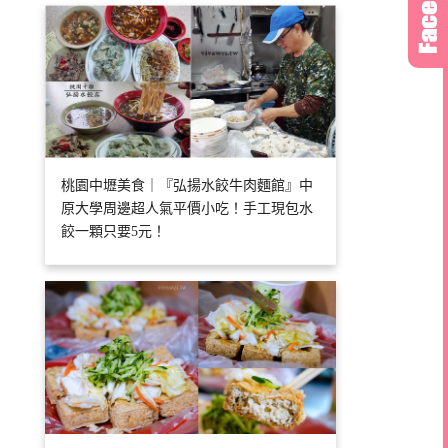
桃園中壢美食｜『弘揚水餃牛肉麵館』中
原大學周邊超人氣平價小吃！手工現包水
餃一顆只要5元！