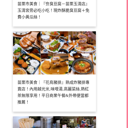
苗栗市美食｜『夯臭豆腐－苗栗玉清店』
玉清宮旁必吃小吃！現炸酥脆臭豆腐＋免
費小黃瓜絲！
苗栗市美食｜『花鳥豬排』熟成炸豬排專
賣店！內用越光米,味噌湯,高麗菜絲,熱紅
茶無限享用！平日商業午餐&外帶便當都
推薦！