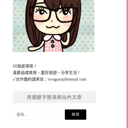
HI我是瑋瑋！
喜歡品嚐美食、愛好旅遊、分享生活！
✓合作邀約請來信：
vivagozo@hotmail.com
用關鍵字搜尋網站內文章
搜
尋
關