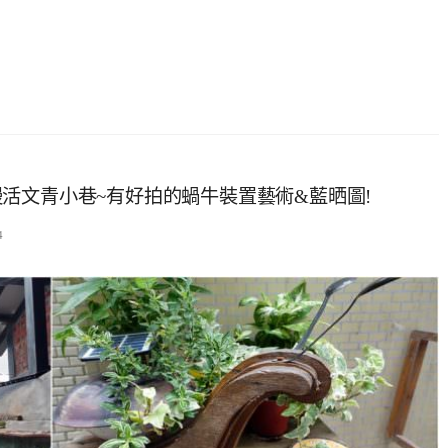
活文青小巷~有好拍的蝸牛裝置藝術&藍晒圖!
4