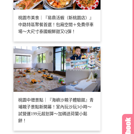
桃園市美食｜『易鼎活蝦（新桃園店）』
中路特區聚餐首選！包廂空間＋免費停車
場～大尺寸泰國蝦鮮甜又Q彈！
桃園中壢景點｜『海嶼沙親子體驗館』青
埔親子景點新開幕！室內玩沙玩3小時～
試營運199元超划算～加碼送荷蘭小鬆
餅！