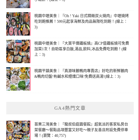
桃園中壢美食｜『Oh ! Yaki 日式精緻炭火燒肉』中壢燒烤
吃到飽推薦！599元起享海鮮及肉品無限吃到飽！(線上：
3)
桃園中壢美食｜『大賞平價鐵板燒』高CP值鐵板燒可免費
加菜1次！自助區享白飯,湯品,飲料,冰品免費吃到飽！(線
上：3)
桃園平鎮美食｜『真源味鵝鴨肉專賣店』好吃的新鮮鵝肉
&鴨肉切盤!有鹹水和煙燻口味!免費送高湯!(線上：3)
GA4熱門文章
苗栗三灣美食｜『龍叔伯庭園餐館』超氣派的客家私房台
菜餐廳～餐點品項豐富又好吃～親子友善且附設免費停車
場！(瀏覽：40,757)