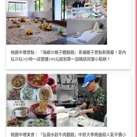
桃園中壢景點｜『海嶼沙親子體驗館』青埔親子景點新開幕！室內
玩沙玩3小時～試營運199元超划算～加碼送荷蘭小鬆餅！
桃園中壢美食｜『弘揚水餃牛肉麵館』中原大學周邊超人氣平價小