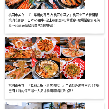
桃園市美食｜『三柒燒肉專門店-桃園中華店』桃園火車站新開幕
燒肉吃到飽！日本A5和牛+波士頓龍蝦+松葉蟹腳+鱈場蟹腳無限供
應～1988元頂級燒肉吃到飽推薦！
桃園市美食｜『易鼎活蝦（新桃園店）』中路特區聚餐首選！包廂
空間＋特約停車場～大尺寸泰國蝦鮮甜又Q彈！