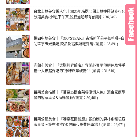
台北士林美食懶人包｜2025年精選45間士林捷運站步行10
分鐘美食(小吃,下午茶,餐廳通通都有)(瀏覽：36,349)
桃園中壢美食｜『300°STEAK』青埔新開幕平價排餐~自
助區享玉米濃湯,飲品及霜淇淋吃到飽!(瀏覽：35,891)
宜蘭市美食｜『奕順軒宜蘭店』宜蘭必買平價麵包及伴手
禮～大推超好吃的”原味派拿破崙”！(瀏覽：31,610)
苗栗美食推薦｜『苗栗35間合菜餐廳懶人包』適合家庭聚
餐的客家桌菜&海鮮餐廳!(瀏覽：30,461)
苗栗公館美食｜『饗樂花園餐廳』預約制的森林系秘境客
家桌菜～設有卡拉OK包廂和免費停車場！(瀏覽：26,071)