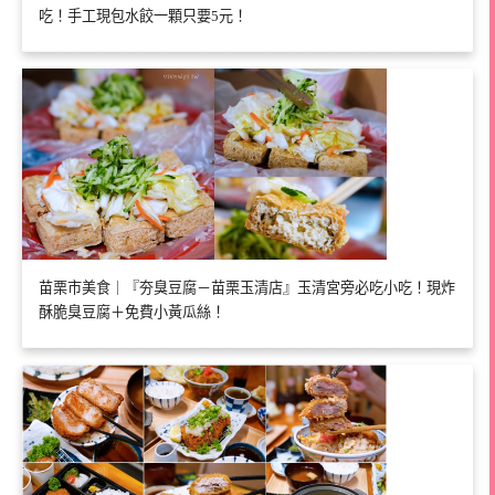
吃！手工現包水餃一顆只要5元！
苗栗市美食｜『夯臭豆腐－苗栗玉清店』玉清宮旁必吃小吃！現炸
酥脆臭豆腐＋免費小黃瓜絲！