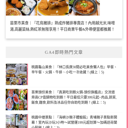
苗栗市美食｜『花鳥豬排』熟成炸豬排專賣店！內用越光米,味噌
湯,高麗菜絲,熱紅茶無限享用！平日商業午餐&外帶便當都推薦！
GA4即時熱門文章
桃園龜山美食｜『林口長庚30間必吃美食懶人包』早餐、
早午餐、火鍋、牛排、小吃一次收藏！(線上：5)
苗栗頭份美食｜『真涮吃到飽火鍋-頭份旗艦店』交流道
旁高CP值鍋物吃到飽！平日最低只要399元起~肉品,蔬菜,
飯食,麵食,飲料及冰品任你自助吃到飽！(線上：5)
桃園中壢景點｜『海嶼沙親子體驗館』青埔親子景點新開
幕！室內玩沙玩3小時～試營運199元超划算～加碼送荷蘭
小鬆餅！(線上：3)