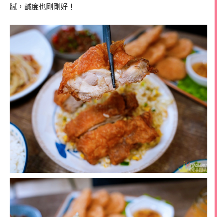
膩，鹹度也剛剛好！