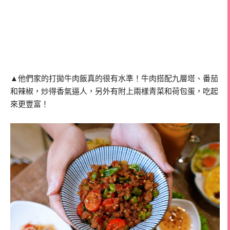
▲他們家的打拋牛肉飯真的很有水準！牛肉搭配九層塔、番茄
和辣椒，炒得香氣逼人，另外有附上兩樣青菜和荷包蛋，吃起
來更豐富！