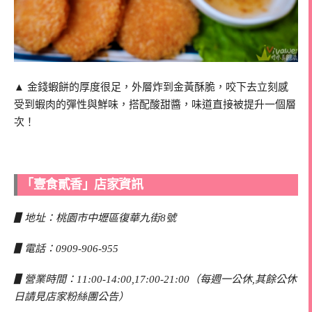
▲ 金錢蝦餅的厚度很足，外層炸到金黃酥脆，咬下去立刻感
受到蝦肉的彈性與鮮味，搭配酸甜醬，味道直接被提升一個層
次！
「壹食貳香」店家資訊
▋地址：桃園市中壢區復華九街8號
▋電話：0909-906-955
▋營業時間：11:00-14:00,17:00-21:00（每週一公休,其餘公休
日請見店家粉絲團公告）