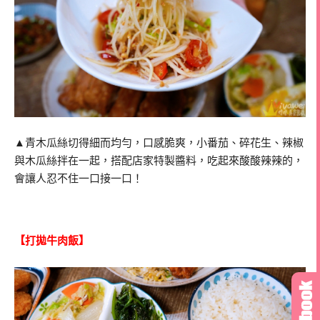
▲青木瓜絲切得細而均勻，口感脆爽，小番茄、碎花生、辣椒
與木瓜絲拌在一起，搭配店家特製醬料，吃起來酸酸辣辣的，
會讓人忍不住一口接一口！
【打拋牛肉飯】