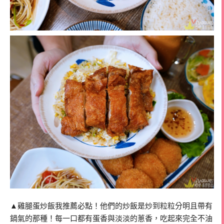
▲雞腿蛋炒飯我推薦必點！他們的炒飯是炒到粒粒分明且帶有
鍋氣的那種！每一口都有蛋香與淡淡的蔥香，吃起來完全不油