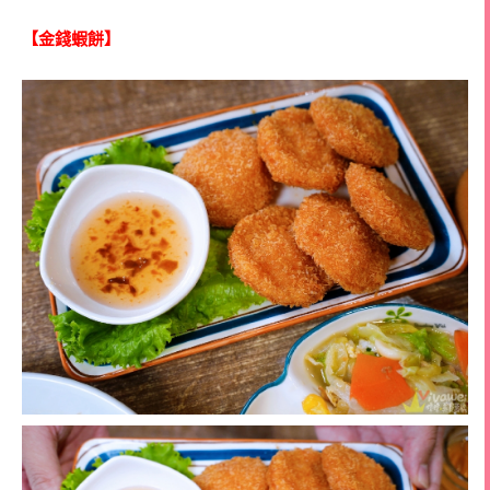
【金錢蝦餅】