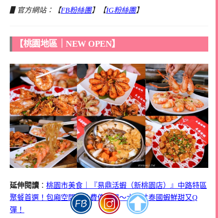
▋官方網站：【
FB粉絲團
】【
IG粉絲團
】
【桃園地區｜NEW OPEN】
延伸閱讀
：
桃園市美食｜『易鼎活蝦（新桃園店）』中路特區
聚餐首選！包廂空間＋免費停車場～大尺寸泰國蝦鮮甜又Q
彈！