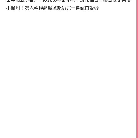
▲牛肉本身有汁，吃起來不乾不柴，調味偏重，根本就是白飯
小偷啊！讓人輕輕鬆鬆就能扒完一整碗白飯😋