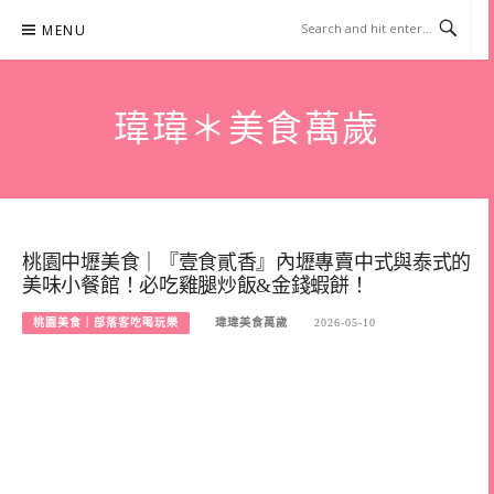
Skip
MENU
to
content
瑋瑋＊美食萬歲
桃園中壢美食｜『壹食貳香』內壢專賣中式與泰式的
美味小餐館！必吃雞腿炒飯&金錢蝦餅！
桃園美食｜部落客吃喝玩樂
瑋瑋美食萬歲
2026-05-10