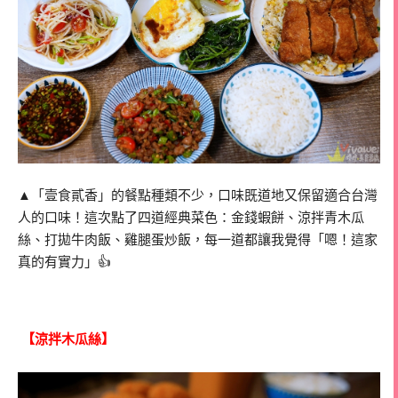
▲「壹食貳香」的餐點種類不少，口味既道地又保留適合台灣
人的口味！這次點了四道經典菜色：金錢蝦餅、涼拌青木瓜
絲、打拋牛肉飯、雞腿蛋炒飯，每一道都讓我覺得「嗯！這家
真的有實力」👍
【涼拌木瓜絲】