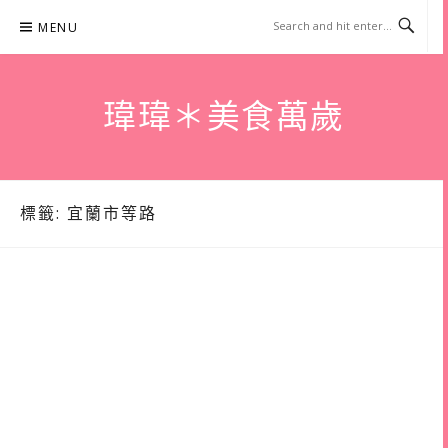
Skip
MENU
to
content
瑋瑋＊美食萬歲
標籤:
宜蘭市等路