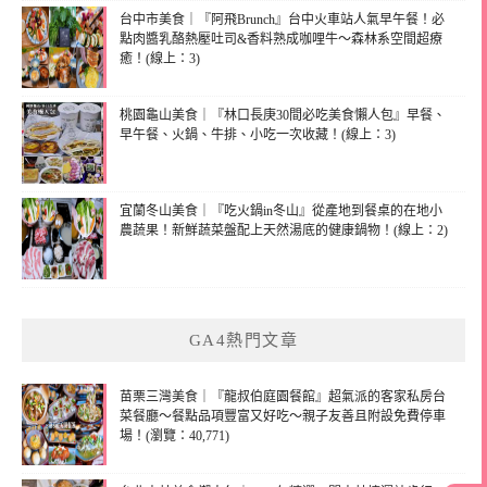
台中市美食｜『阿飛Brunch』台中火車站人氣早午餐！必
點肉醬乳酪熱壓吐司&香料熟成咖哩牛～森林系空間超療
癒！(線上：3)
桃園龜山美食｜『林口長庚30間必吃美食懶人包』早餐、
早午餐、火鍋、牛排、小吃一次收藏！(線上：3)
宜蘭冬山美食｜『吃火鍋in冬山』從產地到餐桌的在地小
農蔬果！新鮮蔬菜盤配上天然湯底的健康鍋物！(線上：2)
GA4熱門文章
苗栗三灣美食｜『龍叔伯庭園餐館』超氣派的客家私房台
菜餐廳～餐點品項豐富又好吃～親子友善且附設免費停車
場！(瀏覽：40,771)