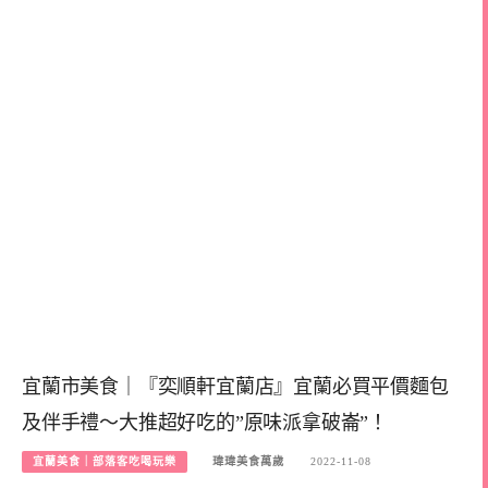
宜蘭市美食｜『奕順軒宜蘭店』宜蘭必買平價麵包
及伴手禮～大推超好吃的”原味派拿破崙”！
宜蘭美食｜部落客吃喝玩樂
瑋瑋美食萬歲
2022-11-08