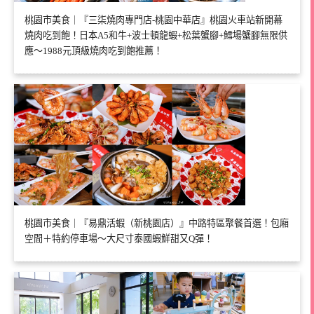
桃園市美食｜『三柒燒肉專門店-桃園中華店』桃園火車站新開幕
燒肉吃到飽！日本A5和牛+波士頓龍蝦+松葉蟹腳+鱈場蟹腳無限供
應～1988元頂級燒肉吃到飽推薦！
桃園市美食｜『易鼎活蝦（新桃園店）』中路特區聚餐首選！包廂
空間＋特約停車場～大尺寸泰國蝦鮮甜又Q彈！