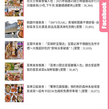
台北士林美食懶人包｜2025年精選45間士林捷運站步行10
分鐘美食(小吃,下午茶,餐廳通通都有)(瀏覽：36,364)
桃園中壢美食｜『300°STEAK』青埔新開幕平價排餐~自
助區享玉米濃湯,飲品及霜淇淋吃到飽!(瀏覽：35,891)
宜蘭市美食｜『奕順軒宜蘭店』宜蘭必買平價麵包及伴手
禮～大推超好吃的”原味派拿破崙”！(瀏覽：31,610)
苗栗美食推薦｜『苗栗35間合菜餐廳懶人包』適合家庭聚
餐的客家桌菜&海鮮餐廳!(瀏覽：30,467)
苗栗公館美食｜『饗樂花園餐廳』預約制的森林系秘境客
家桌菜～設有卡拉OK包廂和免費停車場！(瀏覽：26,072)