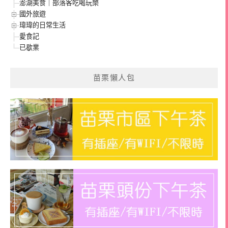
澎湖美食｜部落客吃喝玩樂
國外旅遊
瑋瑋的日常生活
愛食記
已歇業
苗栗懶人包