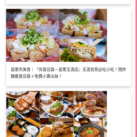
苗栗市美食｜『夯臭豆腐－苗栗玉清店』玉清宮旁必吃小吃！現炸
酥脆臭豆腐＋免費小黃瓜絲！