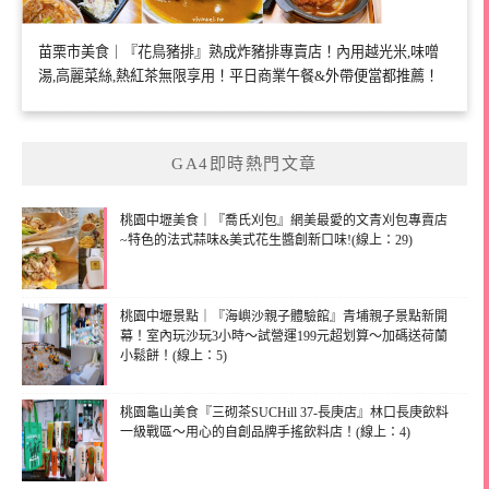
苗栗市美食｜『花鳥豬排』熟成炸豬排專賣店！內用越光米,味噌
湯,高麗菜絲,熱紅茶無限享用！平日商業午餐&外帶便當都推薦！
GA4即時熱門文章
桃園中壢美食｜『喬氏刈包』網美最愛的文青刈包專賣店
~特色的法式蒜味&美式花生醬創新口味!(線上：29)
桃園中壢景點｜『海嶼沙親子體驗館』青埔親子景點新開
幕！室內玩沙玩3小時～試營運199元超划算～加碼送荷蘭
小鬆餅！(線上：5)
桃園龜山美食『三砌茶SUCHill 37-長庚店』林口長庚飲料
一級戰區～用心的自創品牌手搖飲料店！(線上：4)