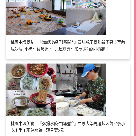
桃園中壢景點｜『海嶼沙親子體驗館』青埔親子景點新開幕！室內
玩沙玩3小時～試營運199元超划算～加碼送荷蘭小鬆餅！
桃園中壢美食｜『弘揚水餃牛肉麵館』中原大學周邊超人氣平價小
吃！手工現包水餃一顆只要5元！