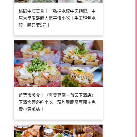
桃園中壢美食｜『弘揚水餃牛肉麵館』中
原大學周邊超人氣平價小吃！手工現包水
餃一顆只要5元！
苗栗市美食｜『夯臭豆腐－苗栗玉清店』
玉清宮旁必吃小吃！現炸酥脆臭豆腐＋免
費小黃瓜絲！