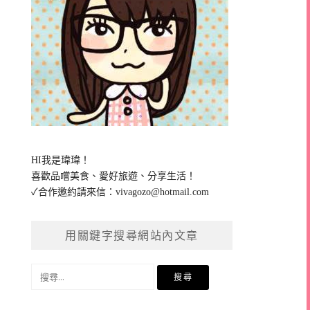
HI我是瑋瑋！
喜歡品嚐美食、愛好旅遊、分享生活！
✓合作邀約請來信：
vivagozo@hotmail.com
用關鍵字搜尋網站內文章
搜
尋
關