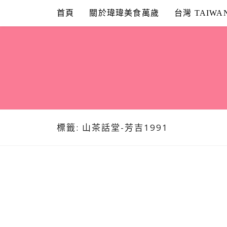
Skip
首頁
關於瑋瑋美食萬歲
台灣 TAIWA
to
content
標籤:
山茶話堂-芳吉1991