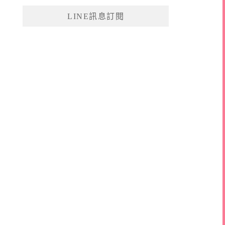
鍵
LINE訊息訂閱
字: