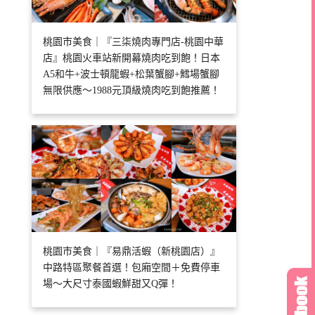
桃園市美食｜『三柒燒肉專門店-桃園中華
店』桃園火車站新開幕燒肉吃到飽！日本
A5和牛+波士頓龍蝦+松葉蟹腳+鱈場蟹腳
無限供應～1988元頂級燒肉吃到飽推薦！
桃園市美食｜『易鼎活蝦（新桃園店）』
中路特區聚餐首選！包廂空間＋免費停車
場～大尺寸泰國蝦鮮甜又Q彈！