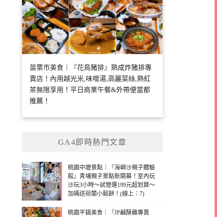
苗栗市美食｜『花鳥豬排』熟成炸豬排專
賣店！內用越光米,味噌湯,高麗菜絲,熱紅
茶無限享用！平日商業午餐&外帶便當都
推薦！
GA4即時熱門文章
桃園中壢景點｜『海嶼沙親子體驗
館』青埔親子景點新開幕！室內玩
沙玩3小時～試營運199元超划算～
加碼送荷蘭小鬆餅！(線上：7)
桃園平鎮美食｜『JP鹹酥雞專賣