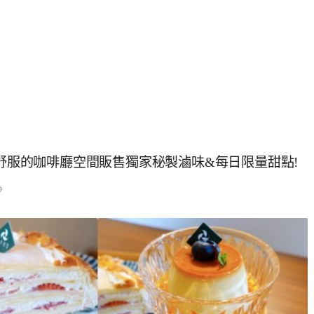
』舒服的咖啡廳空間販售獨家秘製滷味&每日限量甜點!
9