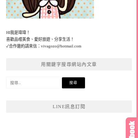
HI我是瑋瑋！
喜歡品嚐美食、愛好旅遊、分享生活！
✓合作邀約請來信：
vivagozo@hotmail.com
用關鍵字搜尋網站內文章
搜
尋
關
鍵
LINE訊息訂閱
字: