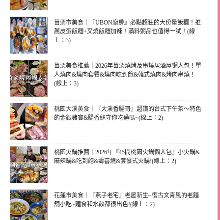
苗栗市美食｜『UBON廚房』必點超狂的大份量飯糰！推
薦皮蛋飯糰+叉燒飯糰加辣！滿料粥品也值得一試！(線
上：3)
苗栗美食推薦｜2026年苗栗燒烤及串燒居酒屋懶人包！單
人燒肉&燒肉套餐&燒肉吃到飽&韓式燒肉&烤肉串燒！
(線上：3)
桃園大溪美食｜『大溪香腸哥』超讚的台式下午茶～特色
的金銀豬寶&腸香絲守你吃過嗎~(線上：2)
桃園火鍋推薦｜2026年『45間桃園火鍋懶人包』小火鍋&
麻辣鍋&吃到飽&壽喜燒&套餐式火鍋!(線上：2)
花蓮市美食｜『燕子老宅』老屋新生~復古文青風的老麵
舖小吃~麵食和水餃都很出色!(線上：2)