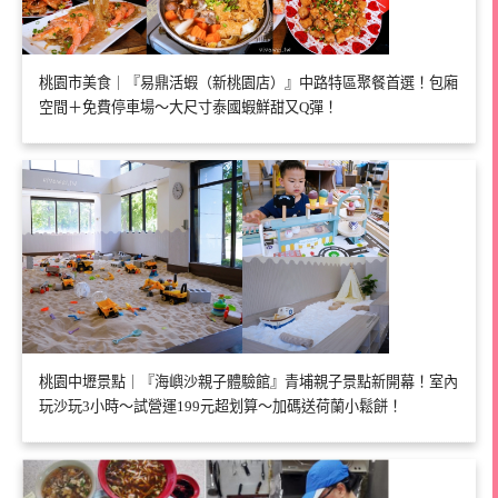
桃園市美食｜『易鼎活蝦（新桃園店）』中路特區聚餐首選！包廂
空間＋免費停車場～大尺寸泰國蝦鮮甜又Q彈！
桃園中壢景點｜『海嶼沙親子體驗館』青埔親子景點新開幕！室內
玩沙玩3小時～試營運199元超划算～加碼送荷蘭小鬆餅！