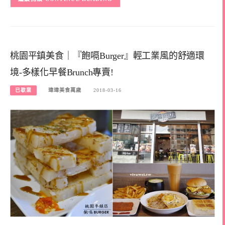
桃園平鎮美食｜『飽嗝Burger』輕工業風的舒適環
境-多樣化早餐Brunch專賣!
已歇業
瑋瑋美食萬歲
2018-03-16