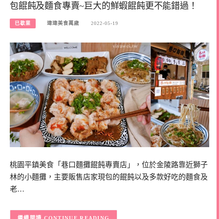
包餛飩及麵食專賣~巨大的鮮蝦餛飩更不能錯過！
已歇業
瑋瑋美食萬歲
2022-05-19
桃園平鎮美食「巷口麵攤餛飩專賣店」，位於金陵路靠近獅子
林的小麵攤，主要販售店家現包的餛飩以及多款好吃的麵食及
老…
CONTINUE READING