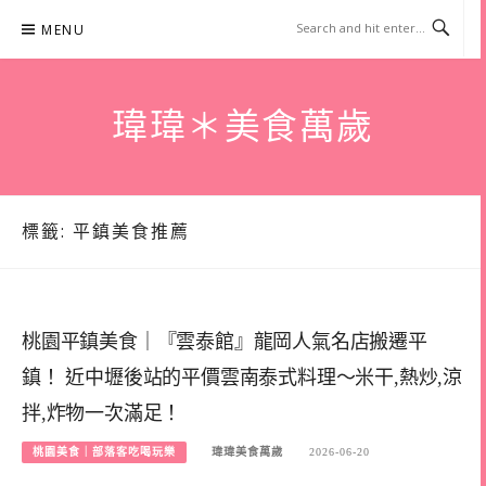
Skip
MENU
to
content
瑋瑋＊美食萬歲
標籤:
平鎮美食推薦
桃園平鎮美食｜『雲泰館』龍岡人氣名店搬遷平
鎮！ 近中壢後站的平價雲南泰式料理～米干,熱炒,涼
拌,炸物一次滿足！
桃園美食｜部落客吃喝玩樂
瑋瑋美食萬歲
2026-06-20