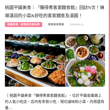
桃園平鎮美食｜『懶得煮客家麵食館』回訪N次！琳
瑯滿目的小菜&好吃的客家麵食及湯圓！
桃園美食｜部落客吃喝玩樂
瑋瑋美食萬歲
2026-04-11
［ 桃園平鎮美食「懶得煮客家麵食館」，位於平鎮金陵路上
的人氣小吃店，店內有多款小吃、現切滷味和小菜，內用還有
養…