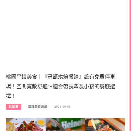
桃園平鎮美食｜『尋饌烘焙餐館』設有免費停車
場！空間寬敞舒適～適合帶長輩及小孩的餐廳選
擇！
已歇業
瑋瑋美食萬歲
2023-09-05