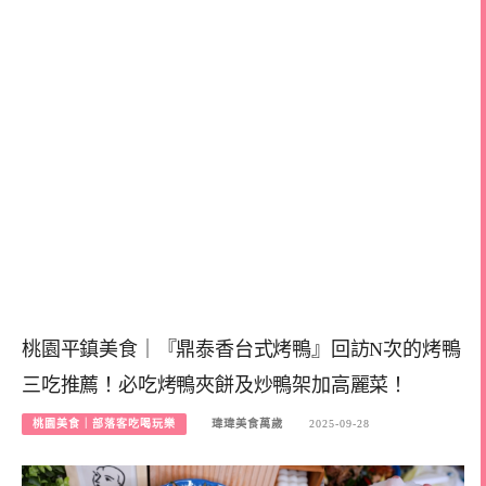
桃園平鎮美食｜『鼎泰香台式烤鴨』回訪N次的烤鴨
三吃推薦！必吃烤鴨夾餅及炒鴨架加高麗菜！
桃園美食｜部落客吃喝玩樂
瑋瑋美食萬歲
2025-09-28