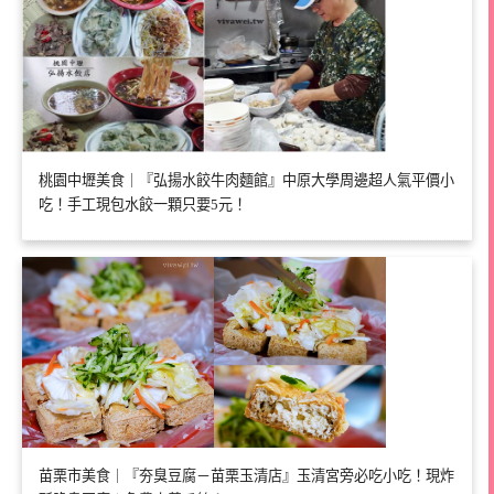
桃園中壢美食｜『弘揚水餃牛肉麵館』中原大學周邊超人氣平價小
吃！手工現包水餃一顆只要5元！
苗栗市美食｜『夯臭豆腐－苗栗玉清店』玉清宮旁必吃小吃！現炸