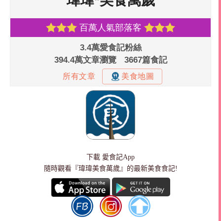
下載
愛食記App
隨時觀看『瑋瑋美食萬歲』的最新美食食記!