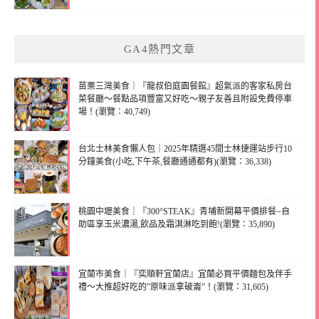
GA4熱門文章
苗栗三灣美食｜『龍叔伯庭園餐館』超氣派的客家私房台
菜餐廳～餐點品項豐富又好吃～親子友善且附設免費停車
場！(瀏覽：40,749)
台北士林美食懶人包｜2025年精選45間士林捷運站步行10
分鐘美食(小吃,下午茶,餐廳通通都有)(瀏覽：36,338)
桃園中壢美食｜『300°STEAK』青埔新開幕平價排餐~自
助區享玉米濃湯,飲品及霜淇淋吃到飽!(瀏覽：35,890)
宜蘭市美食｜『奕順軒宜蘭店』宜蘭必買平價麵包及伴手
禮～大推超好吃的”原味派拿破崙”！(瀏覽：31,605)