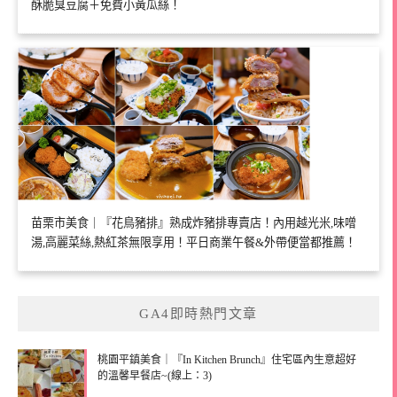
酥脆臭豆腐＋免費小黃瓜絲！
苗栗市美食｜『花鳥豬排』熟成炸豬排專賣店！內用越光米,味噌
湯,高麗菜絲,熱紅茶無限享用！平日商業午餐&外帶便當都推薦！
GA4即時熱門文章
桃園平鎮美食｜『In Kitchen Brunch』住宅區內生意超好
的溫馨早餐店~(線上：3)