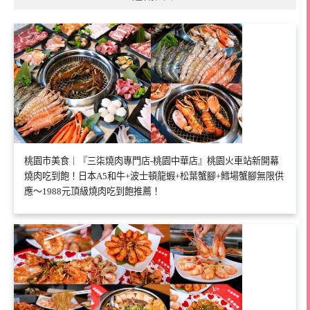
桃園市美食｜『三柒燒肉專門店-桃園中華店』桃園火車站新開幕
燒肉吃到飽！日本A5和牛+波士頓龍蝦+松葉蟹腳+鱈場蟹腳無限供
應～1988元頂級燒肉吃到飽推薦！