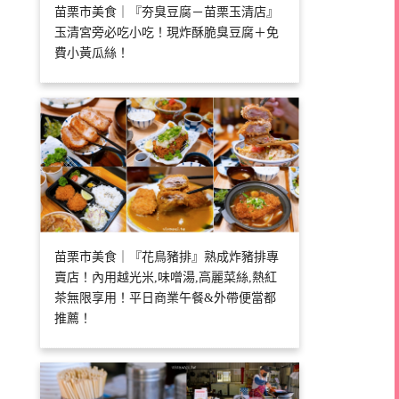
苗栗市美食｜『夯臭豆腐－苗栗玉清店』
玉清宮旁必吃小吃！現炸酥脆臭豆腐＋免
費小黃瓜絲！
苗栗市美食｜『花鳥豬排』熟成炸豬排專
賣店！內用越光米,味噌湯,高麗菜絲,熱紅
茶無限享用！平日商業午餐&外帶便當都
推薦！