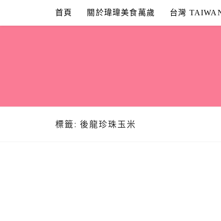
Skip
首頁
關於瑋瑋美食萬歲
台灣 TAIWA
to
content
標籤:
後龍珍珠玉米