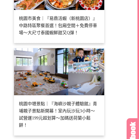
桃園市美食｜『易鼎活蝦（新桃園店）』
中路特區聚餐首選！包廂空間＋免費停車
場～大尺寸泰國蝦鮮甜又Q彈！
桃園中壢景點｜『海嶼沙親子體驗館』青
埔親子景點新開幕！室內玩沙玩3小時～
試營運199元超划算～加碼送荷蘭小鬆
餅！