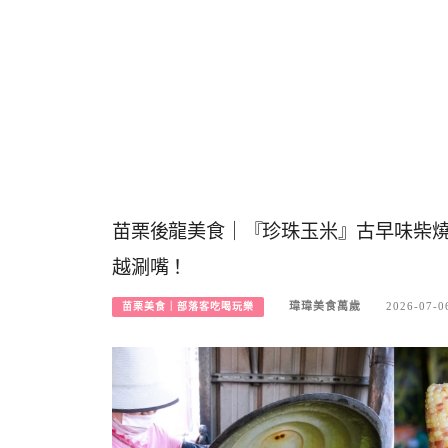
苗栗後龍美食｜『珍珠玉米』古早味柴燒
越涮嘴！
瑋瑋美食萬歲
2026-07-0
苗栗美食｜部落客吃喝玩樂