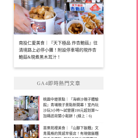
南投仁愛美食｜『天下極品 炸杏鮑菇』往
清境路上必停小攤！附設停車場的現炸杏
鮑菇&現煮黑木耳汁！
GA4即時熱門文章
桃園中壢景點｜『海嶼沙親子體驗
館』青埔親子景點新開幕！室內玩
沙玩3小時～試營運199元超划算～
加碼送荷蘭小鬆餅！(線上：6)
苗栗苑裡美食｜『山腳下飯糰』文
青風格的質感早餐店！有現做飯糰