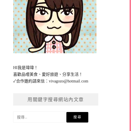
HI我是瑋瑋！
喜歡品嚐美食、愛好旅遊、分享生活！
✓合作邀約請來信：
vivagozo@hotmail.com
用關鍵字搜尋網站內文章
搜
尋
關