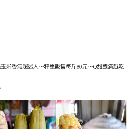
玉米香氣超迷人～秤重販售每斤80元～Q甜飽滿越吃
6