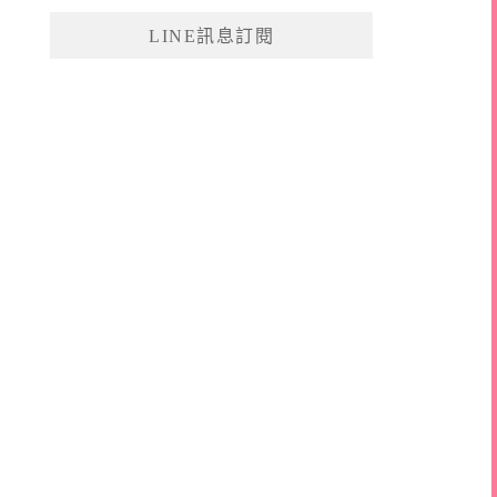
鍵
LINE訊息訂閱
字: