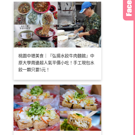
桃園中壢美食｜『弘揚水餃牛肉麵館』中
原大學周邊超人氣平價小吃！手工現包水
餃一顆只要5元！