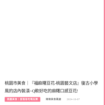
桃園市美食｜『福麻糬豆花-桃園藝文店』復古小學
風的店內裝潢~Q軟好吃的麻糬口感豆花!
桃園美食｜部落客吃喝玩樂
瑋瑋美食萬歲
2024-10-07