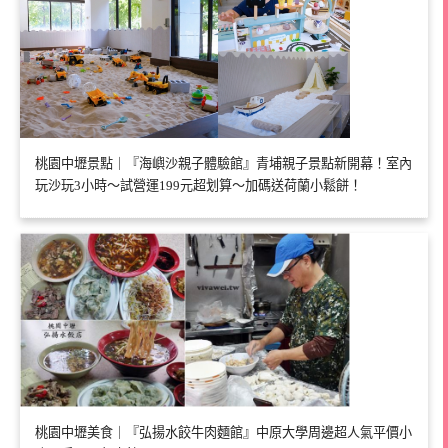
桃園中壢景點｜『海嶼沙親子體驗館』青埔親子景點新開幕！室內
玩沙玩3小時～試營運199元超划算～加碼送荷蘭小鬆餅！
桃園中壢美食｜『弘揚水餃牛肉麵館』中原大學周邊超人氣平價小