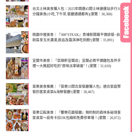
台北士林美食懶人包｜2025年精選45間士林捷運站步行10
分鐘美食(小吃,下午茶,餐廳通通都有)(瀏覽：36,360)
桃園中壢美食｜『300°STEAK』青埔新開幕平價排餐~自
助區享玉米濃湯,飲品及霜淇淋吃到飽!(瀏覽：35,891)
宜蘭市美食｜『奕順軒宜蘭店』宜蘭必買平價麵包及伴手
禮～大推超好吃的”原味派拿破崙”！(瀏覽：31,610)
苗栗美食推薦｜『苗栗35間合菜餐廳懶人包』適合家庭聚
餐的客家桌菜&海鮮餐廳!(瀏覽：30,467)
苗栗公館美食｜『饗樂花園餐廳』預約制的森林系秘境客
家桌菜～設有卡拉OK包廂和免費停車場！(瀏覽：26,072)