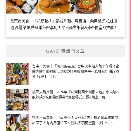
苗栗市美食｜『花鳥豬排』熟成炸豬排專賣店！內用越光米,味噌
湯,高麗菜絲,熱紅茶無限享用！平日商業午餐&外帶便當都推薦！
GA4即時熱門文章
台中市美食｜『阿飛Brunch』台中火車站人氣早午餐！必
點肉醬乳酪熱壓吐司&香料熟成咖哩牛～森林系空間超療
癒！(線上：11)
桃園火鍋推薦｜2026年『45間桃園火鍋懶人包』小火鍋&
麻辣鍋&吃到飽&壽喜燒&套餐式火鍋!(線上：8)
桃園平鎮美食｜『義興公園臭豆腐2店』知名餐車終於開
店面了！有內用座位區～餐點品項更豐富！(線上：5)