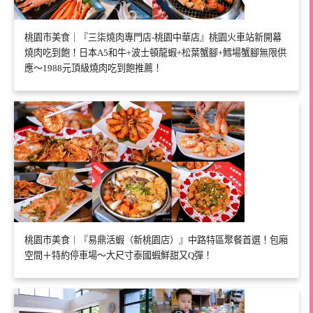
桃園市美食｜『三柒燒肉專門店-桃園中華店』桃園火車站新開幕
燒肉吃到飽！日本A5和牛+波士頓龍蝦+松葉蟹腳+鱈場蟹腳無限供
應～1988元頂級燒肉吃到飽推薦！
桃園市美食｜『易鼎活蝦（新桃園店）』中路特區聚餐首選！包廂
空間＋特約停車場～大尺寸泰國蝦鮮甜又Q彈！