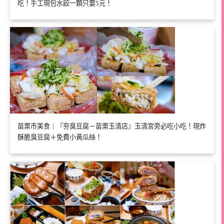
吃！手工現包水餃一顆只要5元！
苗栗市美食｜『夯臭豆腐－苗栗玉清店』玉清宮旁必吃小吃！現炸
酥脆臭豆腐＋免費小黃瓜絲！