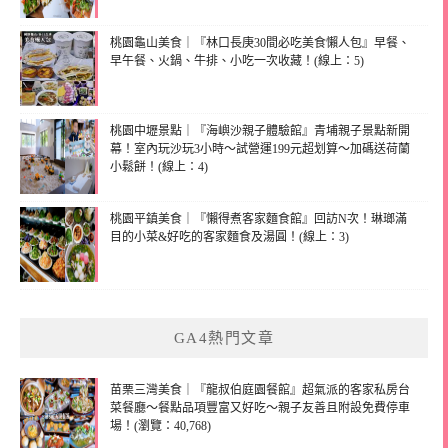
桃園龜山美食｜『林口長庚30間必吃美食懶人包』早餐、
早午餐、火鍋、牛排、小吃一次收藏！(線上：5)
桃園中壢景點｜『海嶼沙親子體驗館』青埔親子景點新開
幕！室內玩沙玩3小時～試營運199元超划算～加碼送荷蘭
小鬆餅！(線上：4)
桃園平鎮美食｜『懶得煮客家麵食館』回訪N次！琳瑯滿
目的小菜&好吃的客家麵食及湯圓！(線上：3)
GA4熱門文章
苗栗三灣美食｜『龍叔伯庭園餐館』超氣派的客家私房台
菜餐廳～餐點品項豐富又好吃～親子友善且附設免費停車
場！(瀏覽：40,768)