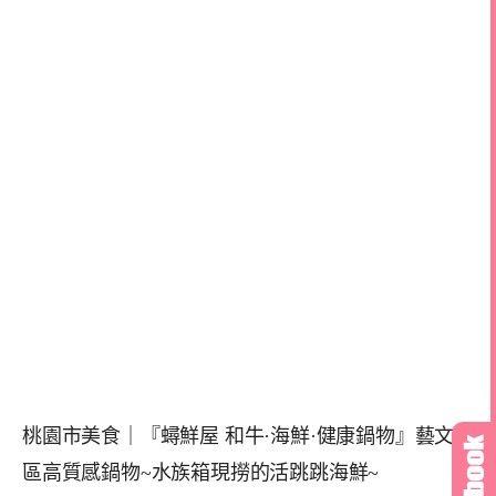
桃園市美食｜『蟳鮮屋 和牛·海鮮·健康鍋物』藝文特
區高質感鍋物~水族箱現撈的活跳跳海鮮~