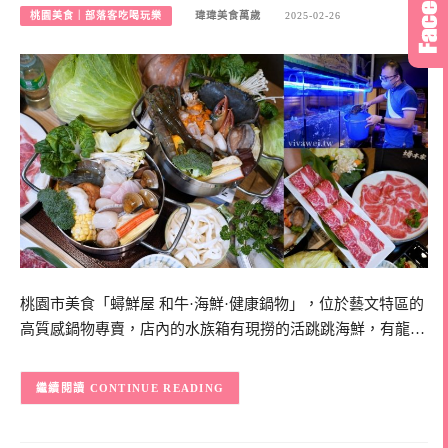
桃園美食｜部落客吃喝玩樂
瑋瑋美食萬歲
2025-02-26
桃園市美食「蟳鮮屋 和牛·海鮮·健康鍋物」，位於藝文特區的
高質感鍋物專賣，店內的水族箱有現撈的活跳跳海鮮，有龍…
CONTINUE READING