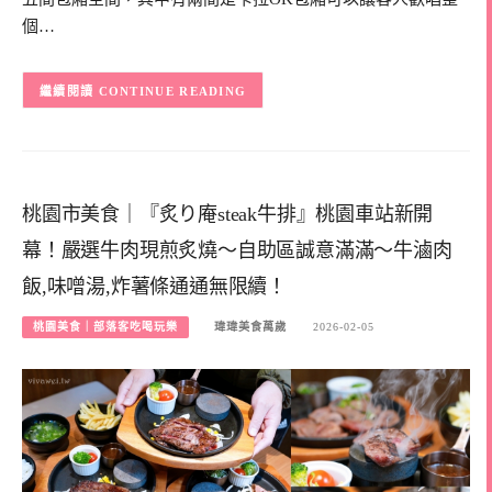
個…
CONTINUE READING
桃園市美食｜『炙り庵steak牛排』桃園車站新開
幕！嚴選牛肉現煎炙燒～自助區誠意滿滿～牛滷肉
飯,味噌湯,炸薯條通通無限續！
桃園美食｜部落客吃喝玩樂
瑋瑋美食萬歲
2026-02-05