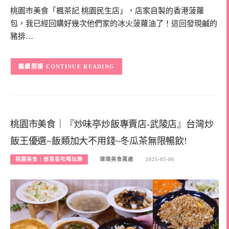
桃園市美食「楓茶記 桃園民生店」，店家自製的香港菠蘿
包，我已經回購好幾次他們家的冰火菠蘿油了！這回發現鹹的
豬排…
CONTINUE READING
桃園市美食｜『炒味亭炒飯專賣店-武陵店』台灣炒
飯王優選~飯類加大不用錢~冬瓜茶無限暢飲!
桃園美食｜部落客吃喝玩樂
瑋瑋美食萬歲
2025-03-06