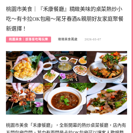
桃園市美食｜『禾康餐廳』精緻美味的桌菜熱炒小
吃～有卡拉OK包廂～尾牙春酒&親朋好友家庭聚餐
新選擇！
桃園美食｜部落客吃喝玩樂
瑋瑋美食萬歲
2026-03-07
桃園市美食「禾康餐廳」，全新開幕的熱炒桌菜餐廳，店內有
五間包廂空間，其中有兩間是卡拉OK包廂可以讓客人歡唱整