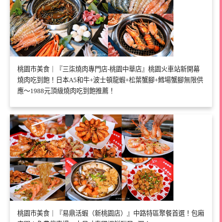
桃園市美食｜『三柒燒肉專門店-桃園中華店』桃園火車站新開幕
燒肉吃到飽！日本A5和牛+波士頓龍蝦+松葉蟹腳+鱈場蟹腳無限供
應～1988元頂級燒肉吃到飽推薦！
桃園市美食｜『易鼎活蝦（新桃園店）』中路特區聚餐首選！包廂