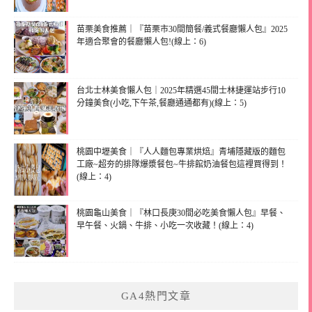
苗栗美食推薦｜『苗栗市30間簡餐/義式餐廳懶人包』2025
年適合聚會的餐廳懶人包!(線上：6)
台北士林美食懶人包｜2025年精選45間士林捷運站步行10
分鐘美食(小吃,下午茶,餐廳通通都有)(線上：5)
桃園中壢美食｜『人人麵包專業烘焙』青埔隱藏版的麵包
工廠~超夯的排隊爆漿餐包~牛排館奶油餐包這裡買得到！
(線上：4)
桃園龜山美食｜『林口長庚30間必吃美食懶人包』早餐、
早午餐、火鍋、牛排、小吃一次收藏！(線上：4)
GA4熱門文章