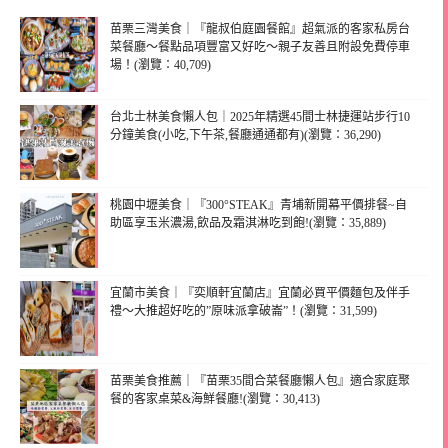
苗栗三灣美食｜『龍叔伯庭園餐館』超氣派的客家私房台
菜餐廳～餐點品項豐富又好吃～親子友善且附設免費停車
場！(瀏覽：40,709)
台北士林美食懶人包｜2025年精選45間士林捷運站步行10
分鐘美食(小吃,下午茶,餐廳通通都有)(瀏覽：36,290)
桃園中壢美食｜『300°STEAK』青埔新開幕平價排餐~自
助區享玉米濃湯,飲品及霜淇淋吃到飽!(瀏覽：35,889)
宜蘭市美食｜『奕順軒宜蘭店』宜蘭必買平價麵包及伴手
禮～大推超好吃的”原味派拿破崙”！(瀏覽：31,599)
苗栗美食推薦｜『苗栗35間合菜餐廳懶人包』適合家庭聚
餐的客家桌菜&海鮮餐廳!(瀏覽：30,413)