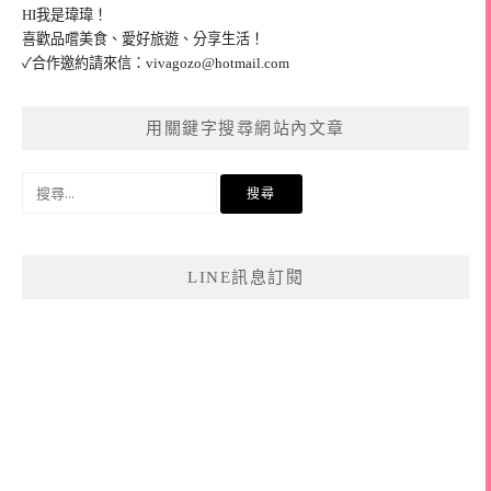
HI我是瑋瑋！
喜歡品嚐美食、愛好旅遊、分享生活！
✓合作邀約請來信：
vivagozo@hotmail.com
用關鍵字搜尋網站內文章
搜
尋
關
鍵
LINE訊息訂閱
字: