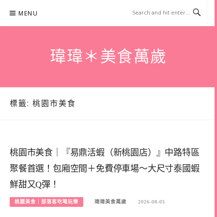
Skip
MENU
to
content
瑋瑋＊美食萬歲
標籤:
桃園市美食
桃園市美食｜『易鼎活蝦（新桃園店）』中路特區
聚餐首選！包廂空間＋免費停車場～大尺寸泰國蝦
鮮甜又Q彈！
桃園美食｜部落客吃喝玩樂
瑋瑋美食萬歲
2026-08-05