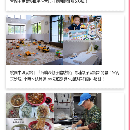
空間＋免費停車場～大尺寸泰國蝦鮮甜又Q彈！
桃園中壢景點｜『海嶼沙親子體驗館』青埔親子景點新開幕！室內
玩沙玩3小時～試營運199元超划算～加碼送荷蘭小鬆餅！