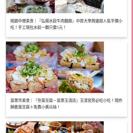
桃園中壢美食｜『弘揚水餃牛肉麵館』中原大學周邊超人氣平價小
吃！手工現包水餃一顆只要5元！
苗栗市美食｜『夯臭豆腐－苗栗玉清店』玉清宮旁必吃小吃！現炸
酥脆臭豆腐＋免費小黃瓜絲！