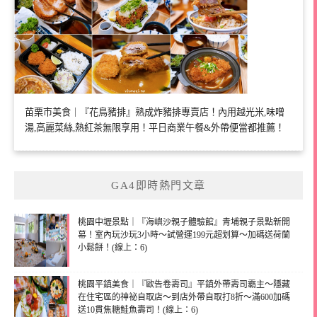
苗栗市美食｜『花鳥豬排』熟成炸豬排專賣店！內用越光米,味噌
湯,高麗菜絲,熱紅茶無限享用！平日商業午餐&外帶便當都推薦！
GA4即時熱門文章
桃園中壢景點｜『海嶼沙親子體驗館』青埔親子景點新開
幕！室內玩沙玩3小時～試營運199元超划算～加碼送荷蘭
小鬆餅！(線上：6)
桃園平鎮美食｜『歐告卷壽司』平鎮外帶壽司霸主～隱藏
在住宅區的神祕自取店～到店外帶自取打8折～滿600加碼
送10貫焦糖鮭魚壽司！(線上：6)