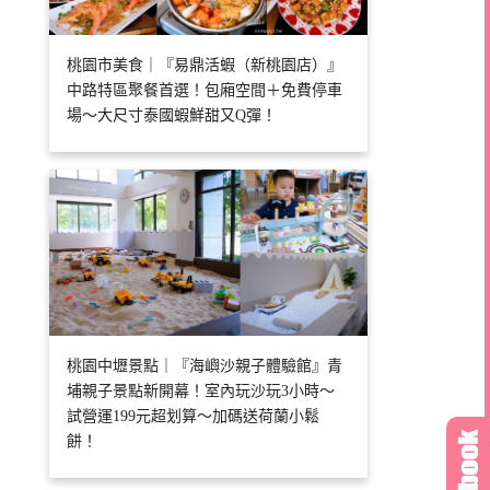
桃園市美食｜『易鼎活蝦（新桃園店）』
中路特區聚餐首選！包廂空間＋免費停車
場～大尺寸泰國蝦鮮甜又Q彈！
桃園中壢景點｜『海嶼沙親子體驗館』青
埔親子景點新開幕！室內玩沙玩3小時～
試營運199元超划算～加碼送荷蘭小鬆
餅！