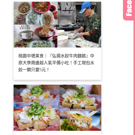
桃園中壢美食｜『弘揚水餃牛肉麵館』中
原大學周邊超人氣平價小吃！手工現包水
餃一顆只要5元！