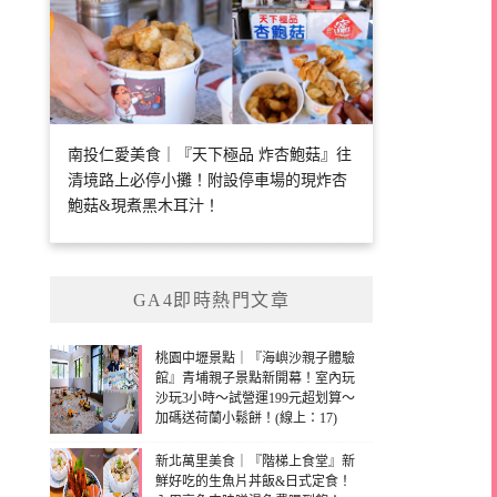
南投仁愛美食｜『天下極品 炸杏鮑菇』往
清境路上必停小攤！附設停車場的現炸杏
鮑菇&現煮黑木耳汁！
GA4即時熱門文章
桃園中壢景點｜『海嶼沙親子體驗
館』青埔親子景點新開幕！室內玩
沙玩3小時～試營運199元超划算～
加碼送荷蘭小鬆餅！(線上：17)
新北萬里美食｜『階梯上食堂』新
鮮好吃的生魚片丼飯&日式定食！