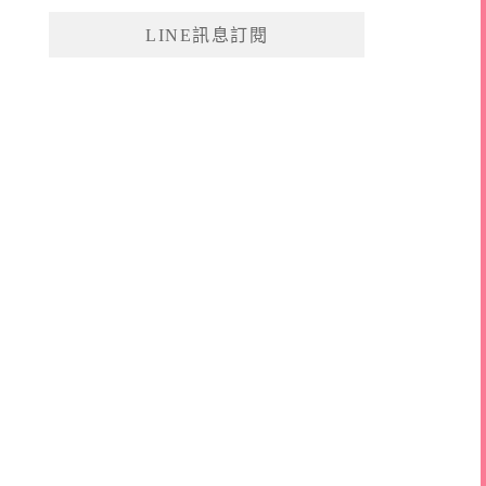
鍵
LINE訊息訂閱
字: