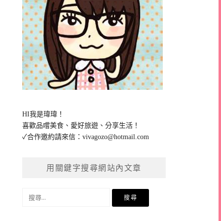
HI我是瑋瑋！
喜歡品嚐美食、愛好旅遊、分享生活！
✓合作邀約請來信：
vivagozo@hotmail.com
用關鍵字搜尋網站內文章
搜
尋
關