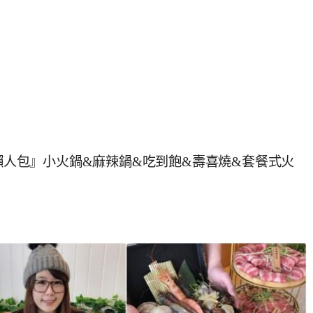
鍋懶人包』小火鍋&麻辣鍋&吃到飽&壽喜燒&套餐式火