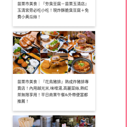
苗栗市美食｜『夯臭豆腐－苗栗玉清店』
玉清宮旁必吃小吃！現炸酥脆臭豆腐＋免
費小黃瓜絲！
苗栗市美食｜『花鳥豬排』熟成炸豬排專
賣店！內用越光米,味噌湯,高麗菜絲,熱紅
茶無限享用！平日商業午餐&外帶便當都
推薦！