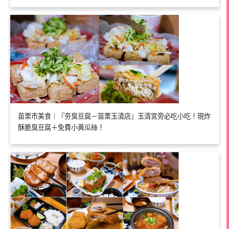
苗栗市美食｜『夯臭豆腐－苗栗玉清店』玉清宮旁必吃小吃！現炸
酥脆臭豆腐＋免費小黃瓜絲！