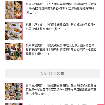
桃園中壢美食｜『人人麵包專業烘焙』青埔隱藏版的麵包
工廠~超夯的排隊爆漿餐包~牛排館奶油餐包這裡買得到！
(線上：1)
桃園中壢美食｜『坐餓多端麵飯館』鮮蝦紅油炒手超讚～
小菜拼盤多樣又好吃～(線上：1)
桃園中壢美食｜『隱覓鐵板燒-中壢元化店』適合約會聚
餐的高品質鐵板燒！預約制無菜單料理1180元起～推薦加
購龍蝦！(線上：1)
GA4熱門文章
苗栗三灣美食｜『龍叔伯庭園餐館』超氣派的客家私房台
菜餐廳～餐點品項豐富又好吃～親子友善且附設免費停車
場！(瀏覽：40,707)