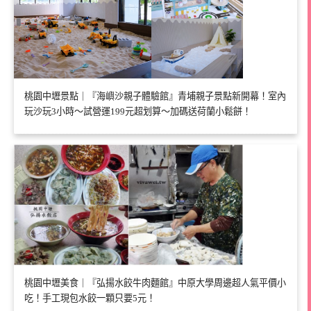
桃園中壢景點｜『海嶼沙親子體驗館』青埔親子景點新開幕！室內
玩沙玩3小時～試營運199元超划算～加碼送荷蘭小鬆餅！
桃園中壢美食｜『弘揚水餃牛肉麵館』中原大學周邊超人氣平價小
吃！手工現包水餃一顆只要5元！