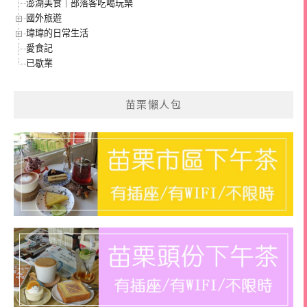
澎湖美食｜部落客吃喝玩樂
國外旅遊
瑋瑋的日常生活
愛食記
已歇業
苗栗懶人包