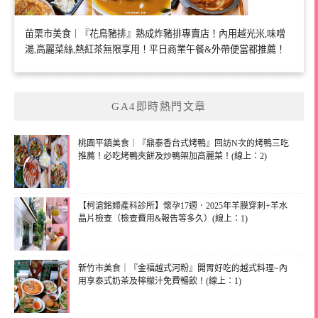
苗栗市美食｜『花鳥豬排』熟成炸豬排專賣店！內用越光米,味噌
湯,高麗菜絲,熱紅茶無限享用！平日商業午餐&外帶便當都推薦！
GA4即時熱門文章
桃園平鎮美食｜『鼎泰香台式烤鴨』回訪N次的烤鴨三吃
推薦！必吃烤鴨夾餅及炒鴨架加高麗菜！(線上：2)
【柯滄銘婦產科診所】懷孕17週．2025年羊膜穿刺+羊水
晶片檢查（檢查費用&報告等多久）(線上：1)
新竹市美食｜『金福越式河粉』開胃好吃的越式料理~內
用享泰式奶茶及檸檬汁免費暢飲！(線上：1)