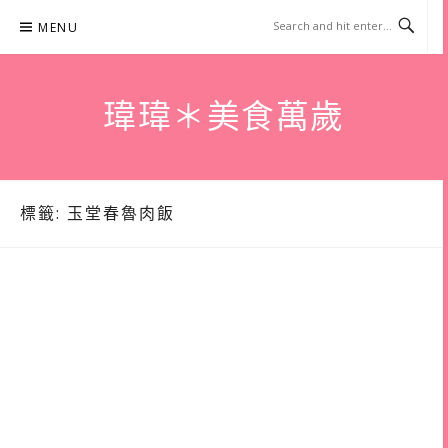
Skip
MENU
to
content
瑋瑋＊美食萬歲
標籤:
玉堂春魯肉飯