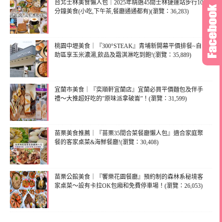
台北士林美食懶人包｜2025年精選45間士林捷運站步行10
分鐘美食(小吃,下午茶,餐廳通通都有)(瀏覽：36,283)
桃園中壢美食｜『300°STEAK』青埔新開幕平價排餐~自
助區享玉米濃湯,飲品及霜淇淋吃到飽!(瀏覽：35,889)
宜蘭市美食｜『奕順軒宜蘭店』宜蘭必買平價麵包及伴手
禮～大推超好吃的”原味派拿破崙”！(瀏覽：31,599)
苗栗美食推薦｜『苗栗35間合菜餐廳懶人包』適合家庭聚
餐的客家桌菜&海鮮餐廳!(瀏覽：30,408)
苗栗公館美食｜『饗樂花園餐廳』預約制的森林系秘境客
家桌菜～設有卡拉OK包廂和免費停車場！(瀏覽：26,053)