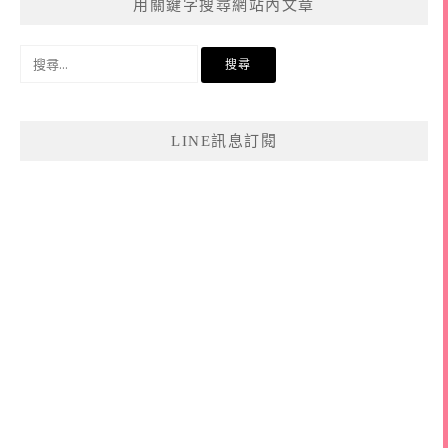
用關鍵字搜尋網站內文章
搜
尋
關
鍵
LINE訊息訂閱
字: