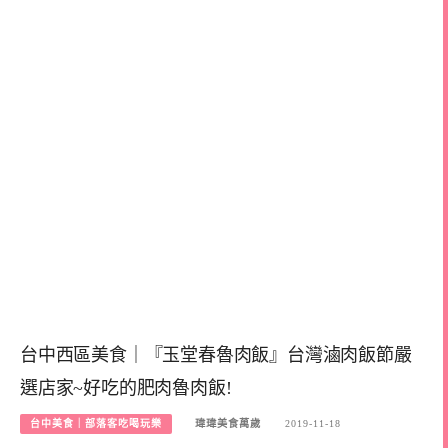
台中西區美食｜『玉堂春魯肉飯』台灣滷肉飯節嚴
選店家~好吃的肥肉魯肉飯!
台中美食｜部落客吃喝玩樂
瑋瑋美食萬歲
2019-11-18