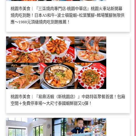
桃園市美食｜『三柒燒肉專門店-桃園中華店』桃園火車站新開幕
燒肉吃到飽！日本A5和牛+波士頓龍蝦+松葉蟹腳+鱈場蟹腳無限供
應～1988元頂級燒肉吃到飽推薦！
桃園市美食｜『易鼎活蝦（新桃園店）』中路特區聚餐首選！包廂
空間＋免費停車場～大尺寸泰國蝦鮮甜又Q彈！