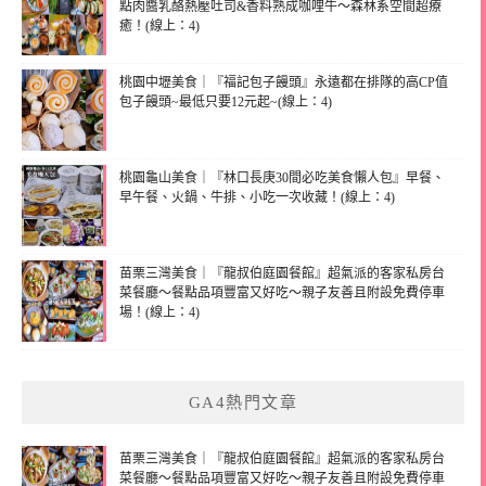
點肉醬乳酪熱壓吐司&香料熟成咖哩牛～森林系空間超療
癒！(線上：4)
桃園中壢美食｜『福記包子饅頭』永遠都在排隊的高CP值
包子饅頭~最低只要12元起~(線上：4)
桃園龜山美食｜『林口長庚30間必吃美食懶人包』早餐、
早午餐、火鍋、牛排、小吃一次收藏！(線上：4)
苗栗三灣美食｜『龍叔伯庭園餐館』超氣派的客家私房台
菜餐廳～餐點品項豐富又好吃～親子友善且附設免費停車
場！(線上：4)
GA4熱門文章
苗栗三灣美食｜『龍叔伯庭園餐館』超氣派的客家私房台
菜餐廳～餐點品項豐富又好吃～親子友善且附設免費停車