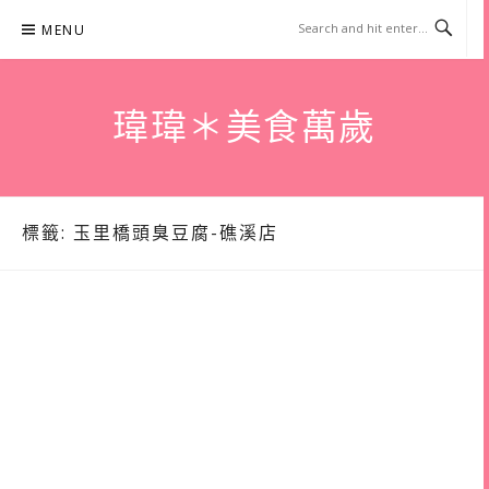
Skip
MENU
to
content
瑋瑋＊美食萬歲
標籤:
玉里橋頭臭豆腐-礁溪店