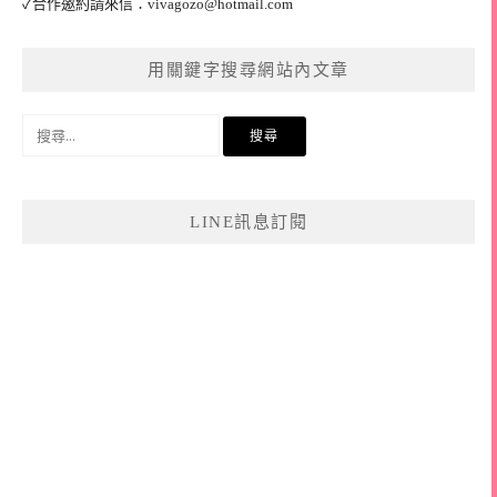
✓合作邀約請來信：
vivagozo@hotmail.com
用關鍵字搜尋網站內文章
搜
尋
關
鍵
LINE訊息訂閱
字: