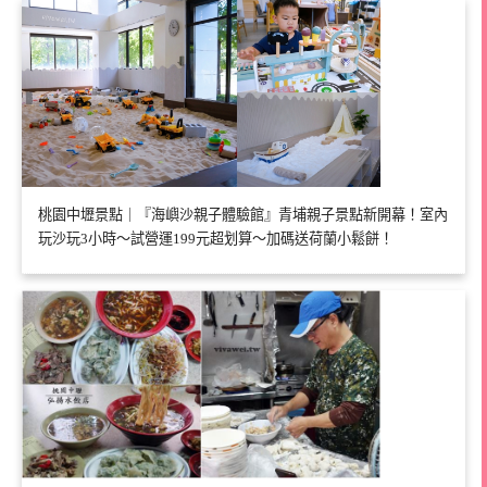
桃園中壢景點｜『海嶼沙親子體驗館』青埔親子景點新開幕！室內
玩沙玩3小時～試營運199元超划算～加碼送荷蘭小鬆餅！