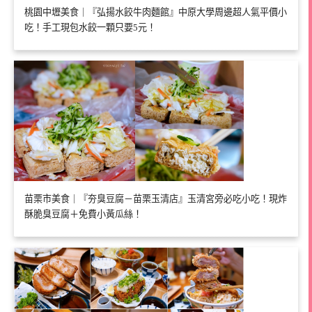
桃園中壢美食｜『弘揚水餃牛肉麵館』中原大學周邊超人氣平價小
吃！手工現包水餃一顆只要5元！
苗栗市美食｜『夯臭豆腐－苗栗玉清店』玉清宮旁必吃小吃！現炸
酥脆臭豆腐＋免費小黃瓜絲！