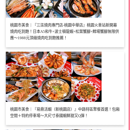
桃園市美食｜『三柒燒肉專門店-桃園中華店』桃園火車站新開幕
燒肉吃到飽！日本A5和牛+波士頓龍蝦+松葉蟹腳+鱈場蟹腳無限供
應～1988元頂級燒肉吃到飽推薦！
桃園市美食｜『易鼎活蝦（新桃園店）』中路特區聚餐首選！包廂
空間＋特約停車場～大尺寸泰國蝦鮮甜又Q彈！