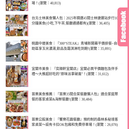
場！(瀏覽：40,813)
台北士林美食懶人包｜2025年精選45間士林捷運站步行10
分鐘美食(小吃,下午茶,餐廳通通都有)(瀏覽：36,405)
桃園中壢美食｜『300°STEAK』青埔新開幕平價排餐~自
助區享玉米濃湯,飲品及霜淇淋吃到飽!(瀏覽：35,891)
宜蘭市美食｜『奕順軒宜蘭店』宜蘭必買平價麵包及伴手
禮～大推超好吃的”原味派拿破崙”！(瀏覽：31,612)
苗栗美食推薦｜『苗栗35間合菜餐廳懶人包』適合家庭聚
餐的客家桌菜&海鮮餐廳!(瀏覽：30,484)
苗栗公館美食｜『饗樂花園餐廳』預約制的森林系秘境客
家桌菜～設有卡拉OK包廂和免費停車場！(瀏覽：26,076)