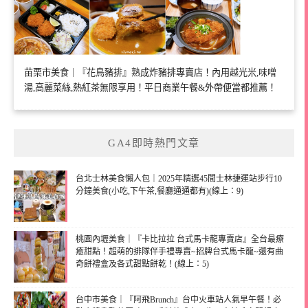
苗栗市美食｜『花鳥豬排』熟成炸豬排專賣店！內用越光米,味噌
湯,高麗菜絲,熱紅茶無限享用！平日商業午餐&外帶便當都推薦！
GA4即時熱門文章
台北士林美食懶人包｜2025年精選45間士林捷運站步行10
分鐘美食(小吃,下午茶,餐廳通通都有)(線上：9)
桃園內壢美食｜『卡比拉拉 台式馬卡龍專賣店』全台最療
癒甜點！超萌的排隊伴手禮專賣~招牌台式馬卡龍~還有曲
奇餅禮盒及各式甜點餅乾！(線上：5)
台中市美食｜『阿飛Brunch』台中火車站人氣早午餐！必