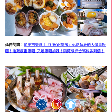
延伸閱讀
：
苗栗市美食｜『UBON廚房』必點超狂的大份量飯
糰！推薦皮蛋飯糰+叉燒飯糰加辣！隱藏版綜合粥料多到爆！