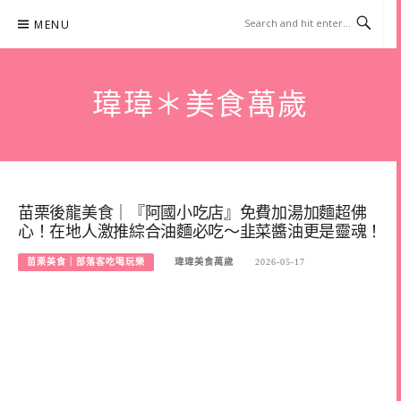
Skip
MENU
to
content
瑋瑋＊美食萬歲
苗栗後龍美食｜『阿國小吃店』免費加湯加麵超佛
心！在地人激推綜合油麵必吃～韭菜醬油更是靈魂！
苗栗美食｜部落客吃喝玩樂
瑋瑋美食萬歲
2026-05-17