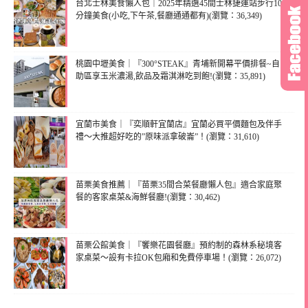
台北士林美食懶人包｜2025年精選45間士林捷運站步行10
分鐘美食(小吃,下午茶,餐廳通通都有)(瀏覽：36,349)
桃園中壢美食｜『300°STEAK』青埔新開幕平價排餐~自
助區享玉米濃湯,飲品及霜淇淋吃到飽!(瀏覽：35,891)
宜蘭市美食｜『奕順軒宜蘭店』宜蘭必買平價麵包及伴手
禮～大推超好吃的”原味派拿破崙”！(瀏覽：31,610)
苗栗美食推薦｜『苗栗35間合菜餐廳懶人包』適合家庭聚
餐的客家桌菜&海鮮餐廳!(瀏覽：30,462)
苗栗公館美食｜『饗樂花園餐廳』預約制的森林系秘境客
家桌菜～設有卡拉OK包廂和免費停車場！(瀏覽：26,072)