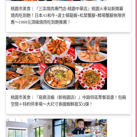
桃園市美食｜『三柒燒肉專門店-桃園中華店』桃園火車站新開幕
燒肉吃到飽！日本A5和牛+波士頓龍蝦+松葉蟹腳+鱈場蟹腳無限供
應～1988元頂級燒肉吃到飽推薦！
桃園市美食｜『易鼎活蝦（新桃園店）』中路特區聚餐首選！包廂
空間＋特約停車場～大尺寸泰國蝦鮮甜又Q彈！