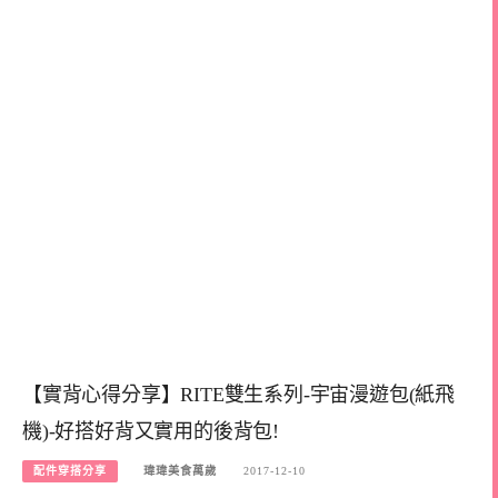
【實背心得分享】RITE雙生系列-宇宙漫遊包(紙飛
機)-好搭好背又實用的後背包!
配件穿搭分享
瑋瑋美食萬歲
2017-12-10