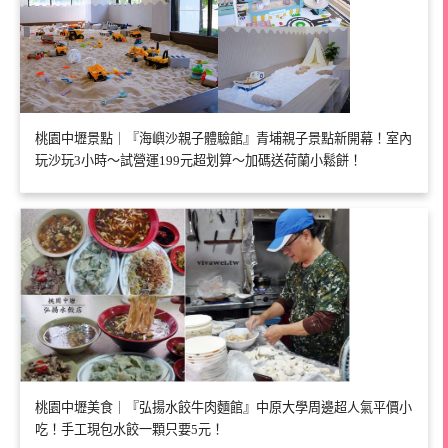
桃園中壢景點｜『海嶼沙親子體驗館』青埔親子景點新開幕！室內
玩沙玩3小時～試營運199元超划算～加碼送荷蘭小鬆餅！
桃園中壢美食｜『弘揚水餃牛肉麵館』中原大學周邊超人氣平價小
吃！手工現包水餃一顆只要5元！