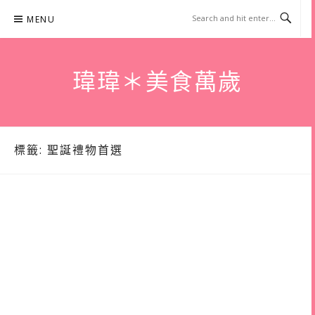
Skip
MENU
to
content
瑋瑋＊美食萬歲
標籤:
聖誕禮物首選