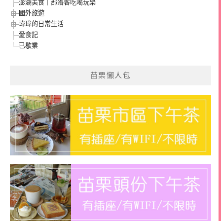
澎湖美食｜部落客吃喝玩樂
國外旅遊
瑋瑋的日常生活
愛食記
已歇業
苗栗懶人包