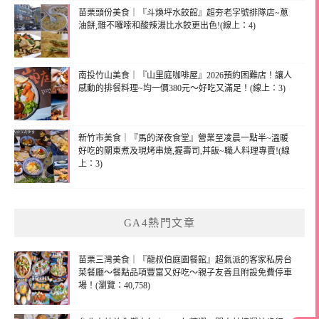
苗栗頭份美食｜『斗煥坪水餃館』超夯老字號排隊店~蔥
油餅,雜不囉嗦和酸辣湯比水餃更出色!(線上：4)
南投竹山美食｜『山里庭咖啡屋』2026預約困難店！讓人
感動的排餐料理~均一價380元～好吃又滿足！(線上：3)
新竹市美食｜『馬的深夜食堂』營業至凌晨一點半~溫暖
好吃的關東煮及現烤串燒,握壽司,丼飯~職人料理專賣!(線
上：3)
GA4熱門文章
苗栗三灣美食｜『龍叔伯庭園餐館』超氣派的客家私房台
菜餐廳～餐點品項豐富又好吃～親子友善且附設免費停車
場！(瀏覽：40,758)