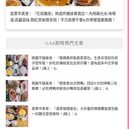
苗栗市美食｜『花鳥豬排』熟成炸豬排專賣店！內用越光米,味噌
湯,高麗菜絲,熱紅茶無限享用！平日商業午餐&外帶便當都推薦！
GA4即時熱門文章
桃園平鎮美食｜『黃媽媽早點客家菜包』生意非常好的老
字號早餐！好吃的傳統菜包及草仔粿！還有超多中式早餐
品項！(線上：4)
桃園平鎮美食｜『鼎泰香台式烤鴨』回訪N次的烤鴨三吃
推薦！必吃烤鴨夾餅及炒鴨架加高麗菜！(線上：4)
苗栗市美食｜『淺草咖哩蛋包』大份量的咖哩螺旋蛋包飯
～拉麵也是很美味！(線上：4)