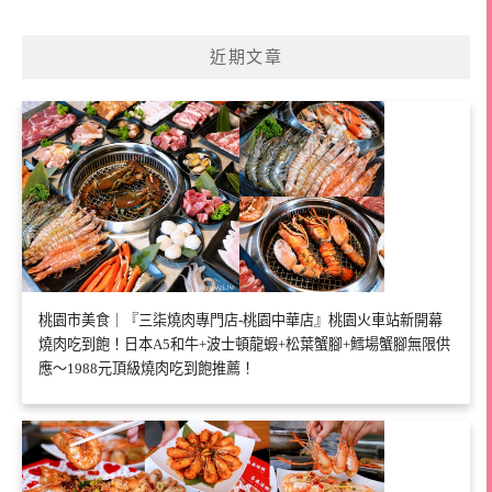
近期文章
桃園市美食｜『三柒燒肉專門店-桃園中華店』桃園火車站新開幕
燒肉吃到飽！日本A5和牛+波士頓龍蝦+松葉蟹腳+鱈場蟹腳無限供
應～1988元頂級燒肉吃到飽推薦！