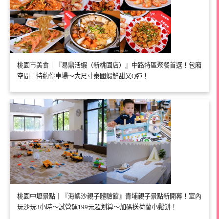
桃園市美食｜『易鼎活蝦（新桃園店）』中路特區聚餐首選！包廂
空間＋特約停車場～大尺寸泰國蝦鮮甜又Q彈！
桃園中壢景點｜『海嶼沙親子體驗館』青埔親子景點新開幕！室內
玩沙玩3小時～試營運199元超划算～加碼送荷蘭小鬆餅！