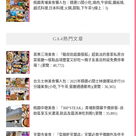
桃園青埔美食懶人包｜精選15間小吃,燒肉,牛排館,鐵板燒,
越式料理,日本料理,火鍋,甜點,下午茶!(線上：3)
GA4熱門文章
苗栗三灣美食｜『龍叔伯庭園餐館』超氣派的客家私房台
菜餐廳～餐點品項豐富又好吃～親子友善且附設免費停車
場！(瀏覽：40,772)
台北士林美食懶人包｜2025年精選45間士林捷運站步行10
分鐘美食(小吃,下午茶,餐廳通通都有)(瀏覽：36,365)
桃園中壢美食｜『300°STEAK』青埔新開幕平價排餐~自
助區享玉米濃湯,飲品及霜淇淋吃到飽!(瀏覽：35,891)
宜蘭市美食｜『奕順軒宜蘭店』宜蘭必買平價麵包及伴手