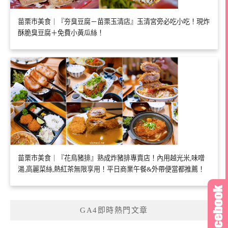
苗栗市美食｜『夯臭豆腐－苗栗玉清店』玉清宮旁必吃小吃！現炸
酥脆臭豆腐＋免費小黃瓜絲！
苗栗市美食｜『花鳥豬排』熟成炸豬排專賣店！內用越光米,味噌
湯,高麗菜絲,熱紅茶無限享用！平日商業午餐&外帶便當都推薦！
GA4即時熱門文章