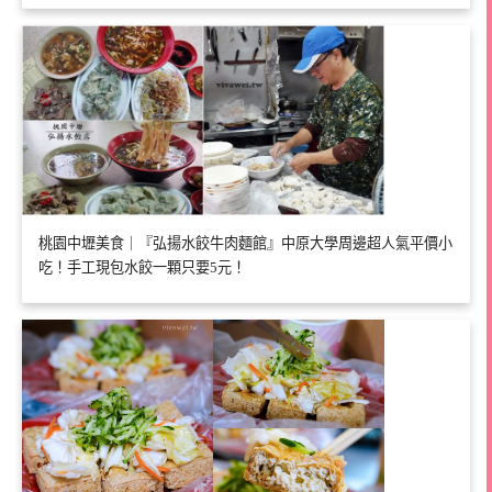
桃園中壢美食｜『弘揚水餃牛肉麵館』中原大學周邊超人氣平價小
吃！手工現包水餃一顆只要5元！