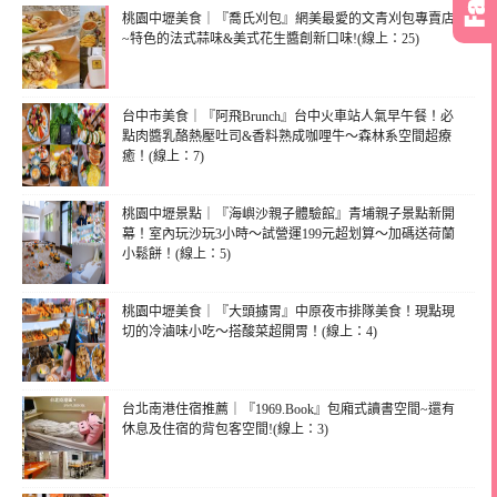
桃園中壢美食｜『喬氏刈包』網美最愛的文青刈包專賣店
~特色的法式蒜味&美式花生醬創新口味!(線上：25)
台中市美食｜『阿飛Brunch』台中火車站人氣早午餐！必
點肉醬乳酪熱壓吐司&香料熟成咖哩牛～森林系空間超療
癒！(線上：7)
桃園中壢景點｜『海嶼沙親子體驗館』青埔親子景點新開
幕！室內玩沙玩3小時～試營運199元超划算～加碼送荷蘭
小鬆餅！(線上：5)
桃園中壢美食｜『大頭擄胃』中原夜市排隊美食！現點現
切的冷滷味小吃～搭酸菜超開胃！(線上：4)
台北南港住宿推薦｜『1969.Book』包廂式讀書空間~還有
休息及住宿的背包客空間!(線上：3)