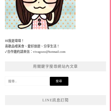
HI我是瑋瑋！
喜歡品嚐美食、愛好旅遊、分享生活！
✓合作邀約請來信：
vivagozo@hotmail.com
用關鍵字搜尋網站內文章
搜
尋
關
鍵
LINE訊息訂閱
字: