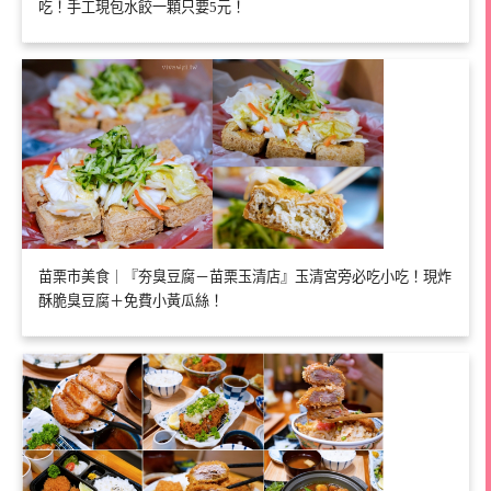
吃！手工現包水餃一顆只要5元！
苗栗市美食｜『夯臭豆腐－苗栗玉清店』玉清宮旁必吃小吃！現炸
酥脆臭豆腐＋免費小黃瓜絲！