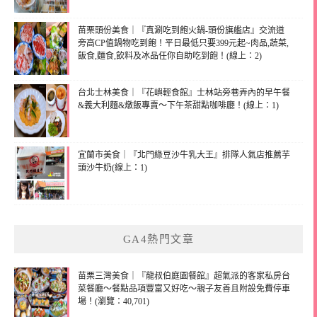
苗栗頭份美食｜『真涮吃到飽火鍋-頭份旗艦店』交流道
旁高CP值鍋物吃到飽！平日最低只要399元起~肉品,蔬菜,
飯食,麵食,飲料及冰品任你自助吃到飽！(線上：2)
台北士林美食｜『花嶼輕食館』士林站旁巷弄內的早午餐
&義大利麵&燉飯專賣～下午茶甜點咖啡廳！(線上：1)
宜蘭市美食｜『北門綠豆沙牛乳大王』排隊人氣店推薦芋
頭沙牛奶(線上：1)
GA4熱門文章
苗栗三灣美食｜『龍叔伯庭園餐館』超氣派的客家私房台
菜餐廳～餐點品項豐富又好吃～親子友善且附設免費停車
場！(瀏覽：40,701)