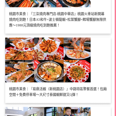
桃園市美食｜『三柒燒肉專門店-桃園中華店』桃園火車站新開幕
燒肉吃到飽！日本A5和牛+波士頓龍蝦+松葉蟹腳+鱈場蟹腳無限供
應～1988元頂級燒肉吃到飽推薦！
桃園市美食｜『易鼎活蝦（新桃園店）』中路特區聚餐首選！包廂
空間＋免費停車場～大尺寸泰國蝦鮮甜又Q彈！