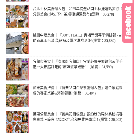
台北士林美食懶人包｜2025年精選45間士林捷運站步行10
分鐘美食(小吃,下午茶,餐廳通通都有)(瀏覽：36,278)
桃園中壢美食｜『300°STEAK』青埔新開幕平價排餐~自
助區享玉米濃湯,飲品及霜淇淋吃到飽!(瀏覽：35,889)
宜蘭市美食｜『奕順軒宜蘭店』宜蘭必買平價麵包及伴手
禮～大推超好吃的”原味派拿破崙”！(瀏覽：31,599)
苗栗美食推薦｜『苗栗35間合菜餐廳懶人包』適合家庭聚
餐的客家桌菜&海鮮餐廳!(瀏覽：30,404)
苗栗公館美食｜『饗樂花園餐廳』預約制的森林系秘境客
家桌菜～設有卡拉OK包廂和免費停車場！(瀏覽：26,052)