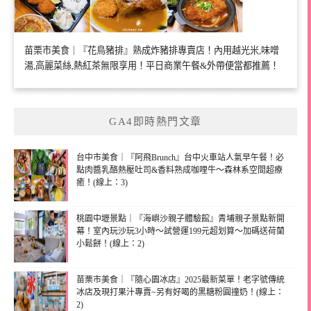
苗栗市美食｜『花鳥豬排』熟成炸豬排專賣店！內用越光米,味噌
湯,高麗菜絲,熱紅茶無限享用！平日商業午餐&外帶便當都推薦！
GA4即時熱門文章
台中市美食｜『阿飛Brunch』台中火車站人氣早午餐！必
點肉醬乳酪熱壓吐司&香料熟成咖哩牛～森林系空間超療
癒！(線上：3)
桃園中壢景點｜『海嶼沙親子體驗館』青埔親子景點新開
幕！室內玩沙玩3小時～試營運199元超划算～加碼送荷蘭
小鬆餅！(線上：2)
苗栗市美食｜『隨心園冰店』2025最新菜單！老字號傳統
冰店及現打果汁專賣~另有好喝的黑糖粉圓撞奶！(線上：
2)