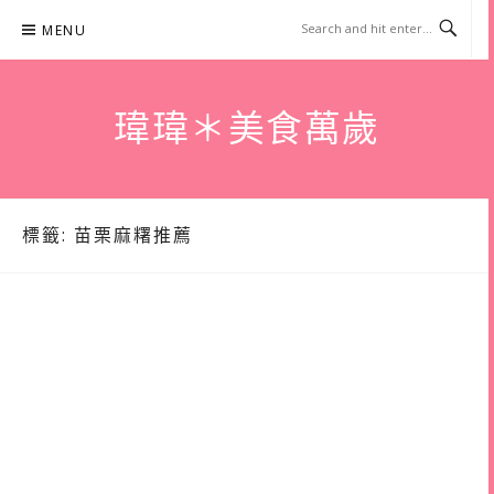
Skip
MENU
to
content
瑋瑋＊美食萬歲
標籤:
苗栗麻糬推薦