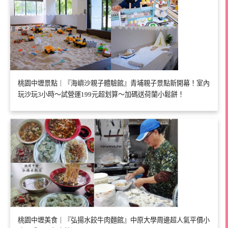
桃園中壢景點｜『海嶼沙親子體驗館』青埔親子景點新開幕！室內
玩沙玩3小時～試營運199元超划算～加碼送荷蘭小鬆餅！
桃園中壢美食｜『弘揚水餃牛肉麵館』中原大學周邊超人氣平價小