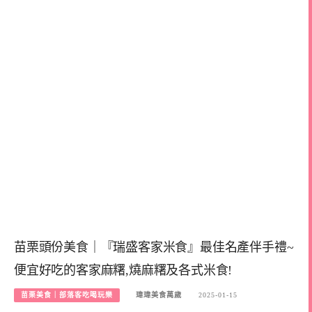
苗栗頭份美食｜『瑞盛客家米食』最佳名產伴手禮~
便宜好吃的客家麻糬,燒麻糬及各式米食!
苗栗美食｜部落客吃喝玩樂
瑋瑋美食萬歲
2025-01-15