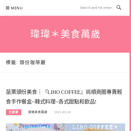
Skip
MENU
to
content
瑋瑋＊美食萬歲
標籤:
頭份咖啡廳
苗栗頭份美食｜『LIHO COFFEE』尚順商圈專賣輕
食手作餐盒~韓式料理~各式甜點和飲品!
已歇業
瑋瑋美食萬歲
2021-03-10