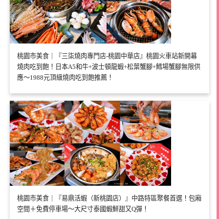
桃園市美食｜『三柒燒肉專門店-桃園中華店』桃園火車站新開幕
燒肉吃到飽！日本A5和牛+波士頓龍蝦+松葉蟹腳+鱈場蟹腳無限供
應～1988元頂級燒肉吃到飽推薦！
桃園市美食｜『易鼎活蝦（新桃園店）』中路特區聚餐首選！包廂
空間＋免費停車場～大尺寸泰國蝦鮮甜又Q彈！