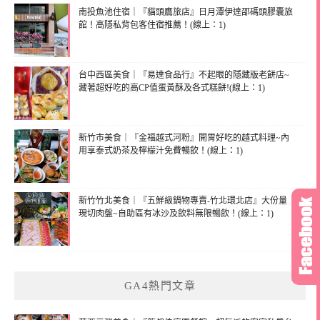
南投魚池住宿｜『貓頭鷹旅店』日月潭伊達邵碼頭膠囊旅
館！高隱私背包客住宿推薦！(線上：1)
台中西區美食｜『易達食品行』不起眼的隱藏版老餅店~
藏著超好吃的高CP值蛋黃酥及各式糕餅!(線上：1)
新竹市美食｜『金福越式河粉』開胃好吃的越式料理~內
用享泰式奶茶及檸檬汁免費暢飲！(線上：1)
新竹竹北美食｜『五鮮級鍋物專賣-竹北環北店』大份量
現切肉盤~自助區有冰沙及飲料無限暢飲！(線上：1)
GA4熱門文章