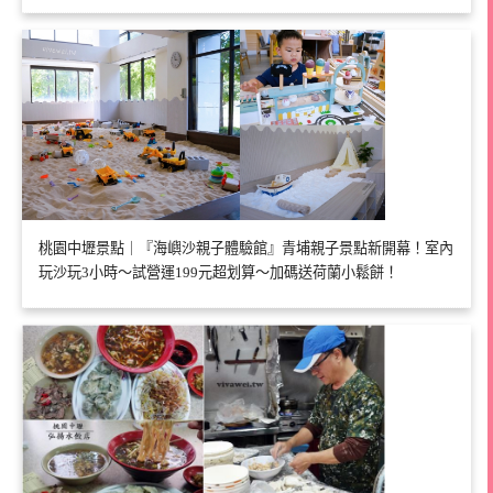
桃園中壢景點｜『海嶼沙親子體驗館』青埔親子景點新開幕！室內
玩沙玩3小時～試營運199元超划算～加碼送荷蘭小鬆餅！