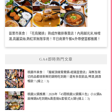
苗栗市美食｜『花鳥豬排』熟成炸豬排專賣店！內用越光米,味噌
湯,高麗菜絲,熱紅茶無限享用！平日商業午餐&外帶便當都推薦！
GA4即時熱門文章
桃園市美食｜『魔椒頂級鴛鴦鍋-經國直營店』海鮮及現
切肉品都很新鮮的鍋物吃到飽！還有多款飲品,啤酒,調酒
暢飲！(線上：3)
桃園火鍋推薦｜2026年『45間桃園火鍋懶人包』小火鍋&
麻辣鍋&吃到飽&壽喜燒&套餐式火鍋!(線上：3)