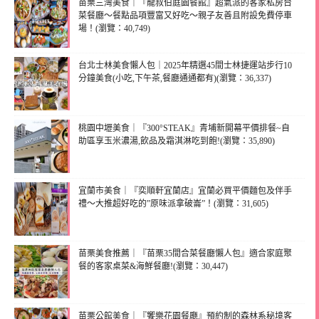
苗栗三灣美食｜『龍叔伯庭園餐館』超氣派的客家私房台
菜餐廳～餐點品項豐富又好吃～親子友善且附設免費停車
場！(瀏覽：40,749)
台北士林美食懶人包｜2025年精選45間士林捷運站步行10
分鐘美食(小吃,下午茶,餐廳通通都有)(瀏覽：36,337)
桃園中壢美食｜『300°STEAK』青埔新開幕平價排餐~自
助區享玉米濃湯,飲品及霜淇淋吃到飽!(瀏覽：35,890)
宜蘭市美食｜『奕順軒宜蘭店』宜蘭必買平價麵包及伴手
禮～大推超好吃的”原味派拿破崙”！(瀏覽：31,605)
苗栗美食推薦｜『苗栗35間合菜餐廳懶人包』適合家庭聚
餐的客家桌菜&海鮮餐廳!(瀏覽：30,447)
苗栗公館美食｜『饗樂花園餐廳』預約制的森林系秘境客