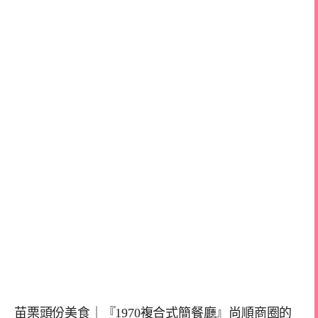
苗栗頭份美食｜『1970複合式簡餐廳』尚順商圈的