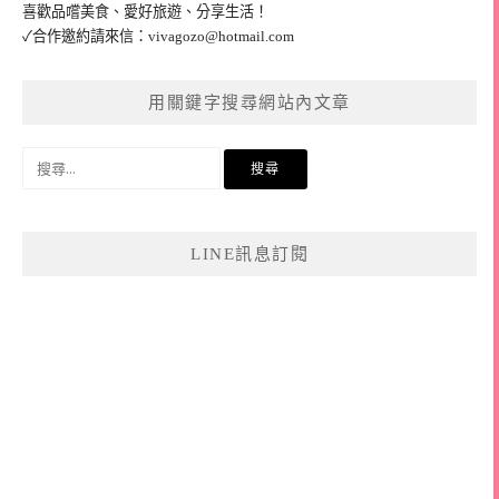
喜歡品嚐美食、愛好旅遊、分享生活！
✓合作邀約請來信：
vivagozo@hotmail.com
用關鍵字搜尋網站內文章
搜
尋
關
鍵
LINE訊息訂閱
字: