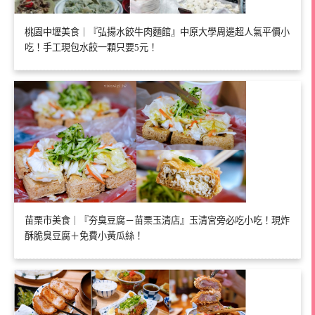
桃園中壢美食｜『弘揚水餃牛肉麵館』中原大學周邊超人氣平價小
吃！手工現包水餃一顆只要5元！
苗栗市美食｜『夯臭豆腐－苗栗玉清店』玉清宮旁必吃小吃！現炸
酥脆臭豆腐＋免費小黃瓜絲！