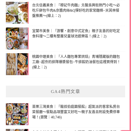
台北信義美食｜『穆記牛肉麵』北醫吳興街熱門小吃～必
吃斤餅包牛肉&京醬肉絲&Q彈好吃的家常麵條~米其林餐
盤推薦～(線上：2)
宜蘭市美食｜『游饗・創意中式定食』親子友善的好吃定
食料理～二樓有整層兒童球池遊樂區！(線上：2)
桃園中壢美食｜『人人麵包專業烘焙』青埔隱藏版的麵包
工廠~超夯的排隊爆漿餐包~牛排館奶油餐包這裡買得到！
(線上：2)
GA4熱門文章
苗栗三灣美食｜『龍叔伯庭園餐館』超氣派的客家私房台
菜餐廳～餐點品項豐富又好吃～親子友善且附設免費停車
場！(瀏覽：40,746)