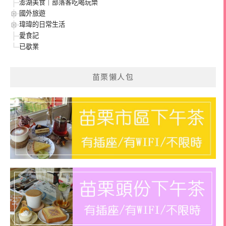
澎湖美食｜部落客吃喝玩樂
國外旅遊
瑋瑋的日常生活
愛食記
已歇業
苗栗懶人包