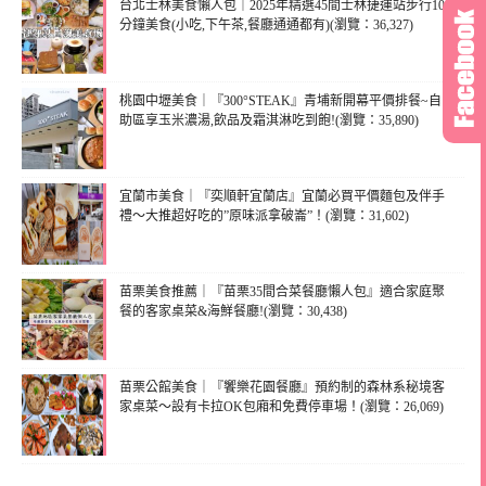
台北士林美食懶人包｜2025年精選45間士林捷運站步行10
分鐘美食(小吃,下午茶,餐廳通通都有)(瀏覽：36,327)
桃園中壢美食｜『300°STEAK』青埔新開幕平價排餐~自
助區享玉米濃湯,飲品及霜淇淋吃到飽!(瀏覽：35,890)
宜蘭市美食｜『奕順軒宜蘭店』宜蘭必買平價麵包及伴手
禮～大推超好吃的”原味派拿破崙”！(瀏覽：31,602)
苗栗美食推薦｜『苗栗35間合菜餐廳懶人包』適合家庭聚
餐的客家桌菜&海鮮餐廳!(瀏覽：30,438)
苗栗公館美食｜『饗樂花園餐廳』預約制的森林系秘境客
家桌菜～設有卡拉OK包廂和免費停車場！(瀏覽：26,069)