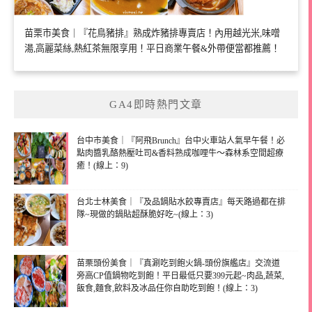
苗栗市美食｜『花鳥豬排』熟成炸豬排專賣店！內用越光米,味噌
湯,高麗菜絲,熱紅茶無限享用！平日商業午餐&外帶便當都推薦！
GA4即時熱門文章
台中市美食｜『阿飛Brunch』台中火車站人氣早午餐！必
點肉醬乳酪熱壓吐司&香料熟成咖哩牛～森林系空間超療
癒！(線上：9)
台北士林美食｜『及品鍋貼水餃專賣店』每天路過都在排
隊~現做的鍋貼超酥脆好吃~(線上：3)
苗栗頭份美食｜『真涮吃到飽火鍋-頭份旗艦店』交流道
旁高CP值鍋物吃到飽！平日最低只要399元起~肉品,蔬菜,
飯食,麵食,飲料及冰品任你自助吃到飽！(線上：3)