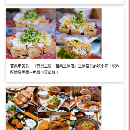
苗栗市美食｜『夯臭豆腐－苗栗玉清店』玉清宮旁必吃小吃！現炸
酥脆臭豆腐＋免費小黃瓜絲！