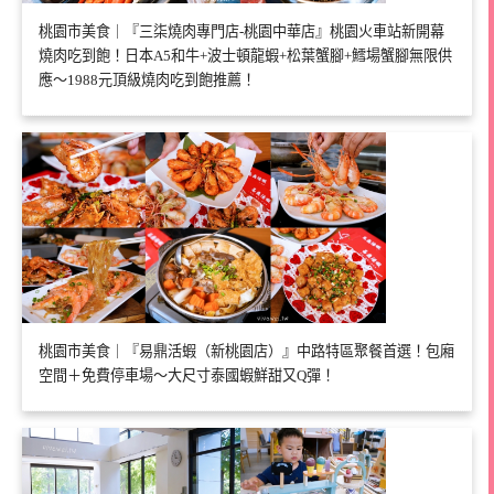
桃園市美食｜『三柒燒肉專門店-桃園中華店』桃園火車站新開幕
燒肉吃到飽！日本A5和牛+波士頓龍蝦+松葉蟹腳+鱈場蟹腳無限供
應～1988元頂級燒肉吃到飽推薦！
桃園市美食｜『易鼎活蝦（新桃園店）』中路特區聚餐首選！包廂
空間＋免費停車場～大尺寸泰國蝦鮮甜又Q彈！