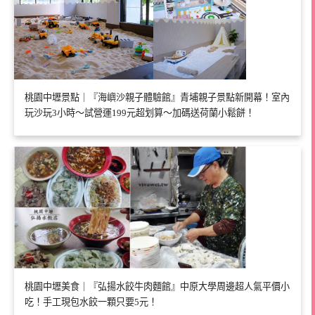
桃園中壢景點｜『海嶼沙親子體驗館』青埔親子景點新開幕！室內
玩沙玩3小時～試營運199元超划算～加碼送荷蘭小鬆餅！
桃園中壢美食｜『弘揚水餃牛肉麵館』中原大學周邊超人氣平價小
吃！手工現包水餃一顆只要5元！