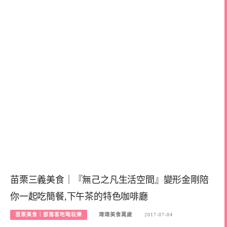
苗栗三義美食｜『無己之凡生活空間』變形金剛陪
你一起吃簡餐,下午茶的特色咖啡廳
苗栗美食｜部落客吃喝玩樂
瑋瑋美食萬歲
2017-07-04