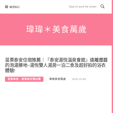
Skip
MENU
to
content
瑋瑋＊美食萬歲
苗栗泰安住宿推薦｜『泰安湯悅溫泉會館』遠離塵囂
的泡湯勝地~湯悅雙人湯房一泊二食及超好拍的浴衣
體驗!
苗栗美食｜部落客吃喝玩樂
瑋瑋美食萬歲
2018-10-08