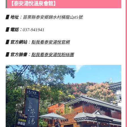
【泰安湯悅溫泉會館】
▋地址
：苗栗縣泰安鄉錦水村橫龍山45號
▋電話
：037-941941
▋官方網站
：
點我看泰安湯悅官網
▋官方臉書
：
點我看泰安湯悅粉絲團