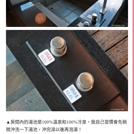
▲房間內的湯池是100%溫泉和100%冷泉，我自己習慣會先稍
微沖洗一下湯池，沖完澡以後再泡湯！