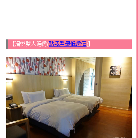
【湯悅雙人湯房(
點我看最低房價
)】