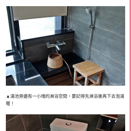
▲湯池旁邊有一小塊的淋浴空間，要記得先淋浴後再下去泡湯
喔！