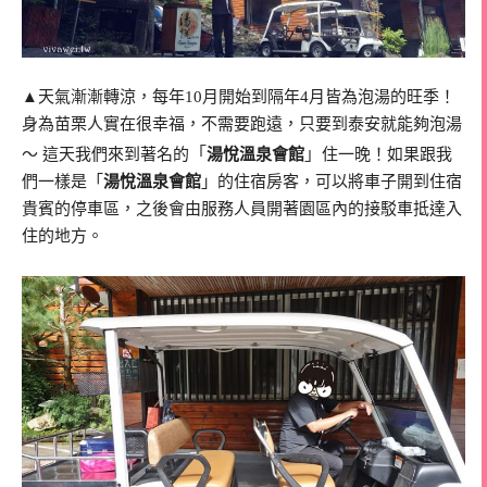
▲天氣漸漸轉涼，每年10月開始到隔年4月皆為泡湯的旺季！
身為苗栗人實在很幸福，不需要跑遠，只要到泰安就能夠泡湯
「
」
～ 這天我們來到著名的
湯悅溫泉會館
住一晚！如果跟我
們一樣是「
湯悅溫泉會館
」的住宿房客，可以將車子開到住宿
貴賓的停車區，之後會由服務人員開著園區內的接駁車抵達入
住的地方。