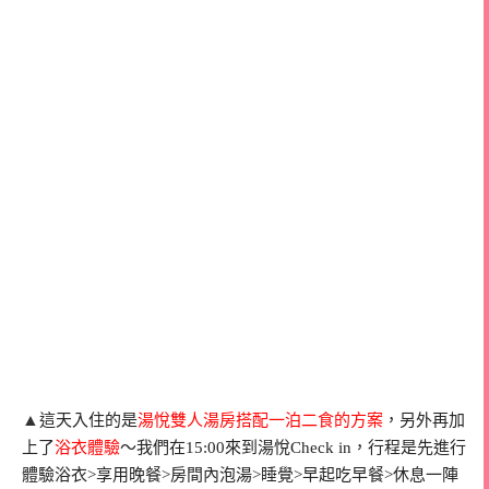
▲
這天入住的是
湯悅雙人湯房搭配一泊二食的方案
，另外再加
上了
浴衣體驗
～我們在15:00來到湯悅Check in，行程是先進行
體驗浴衣>享用晚餐>房間內泡湯>睡覺>早起吃早餐>休息一陣