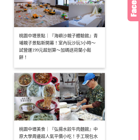
桃園中壢景點｜『海嶼沙親子體驗館』青
埔親子景點新開幕！室內玩沙玩3小時～
試營運199元超划算～加碼送荷蘭小鬆
餅！
桃園中壢美食｜『弘揚水餃牛肉麵館』中
原大學周邊超人氣平價小吃！手工現包水