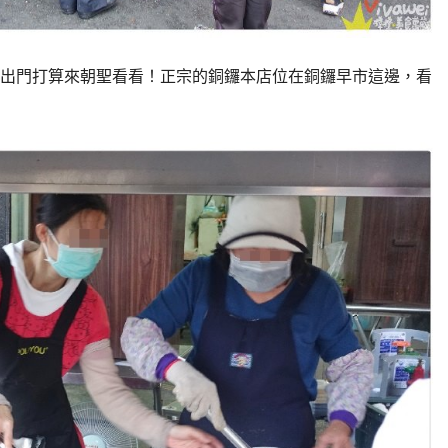
出門打算來朝聖看看！正宗的銅鑼本店位在銅鑼早市這邊，看