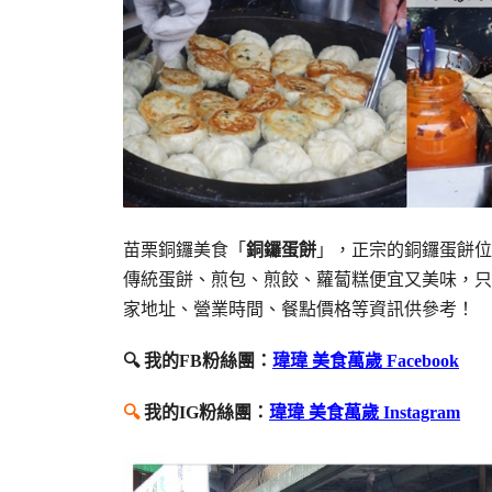
苗栗銅鑼美食「
銅鑼蛋餅
」，正宗的銅鑼蛋餅位
傳統蛋餅、煎包、煎餃、蘿蔔糕便宜又美味，只
家地址、營業時間、餐點價格等資訊供參考！
🔍 我的FB粉絲團：
瑋瑋 美食萬歲 Facebook
🔍
我的IG粉絲團：
瑋瑋 美食萬歲 Instagram