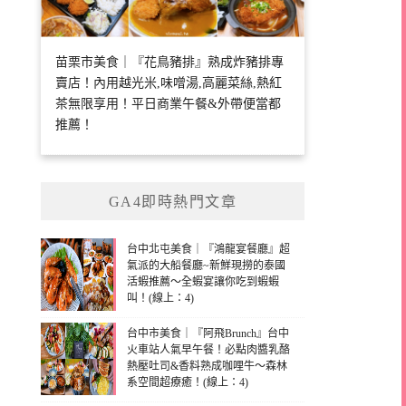
苗栗市美食｜『花鳥豬排』熟成炸豬排專
賣店！內用越光米,味噌湯,高麗菜絲,熱紅
茶無限享用！平日商業午餐&外帶便當都
推薦！
GA4即時熱門文章
台中北屯美食｜『鴻龍宴餐廳』超
氣派的大船餐廳~新鮮現撈的泰國
活蝦推薦～全蝦宴讓你吃到蝦蝦
叫！(線上：4)
台中市美食｜『阿飛Brunch』台中
火車站人氣早午餐！必點肉醬乳酪
熱壓吐司&香料熟成咖哩牛～森林
系空間超療癒！(線上：4)