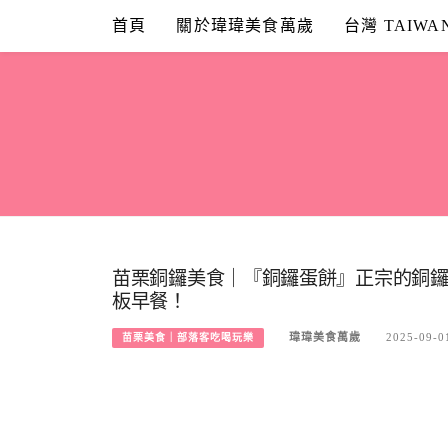
Skip
首頁
關於瑋瑋美食萬歲
台灣 TAIWA
to
content
苗栗銅鑼美食｜『銅鑼蛋餅』正宗的銅鑼
板早餐！
瑋瑋美食萬歲
2025-09-0
苗栗美食｜部落客吃喝玩樂