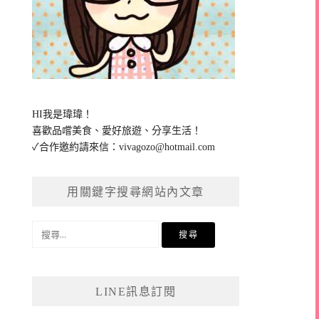
HI我是瑋瑋！
喜歡品嚐美食、愛好旅遊、分享生活！
✓合作邀約請來信：
vivagozo@hotmail.com
用關鍵字搜尋網站內文章
搜
尋
關
鍵
LINE訊息訂閱
字: