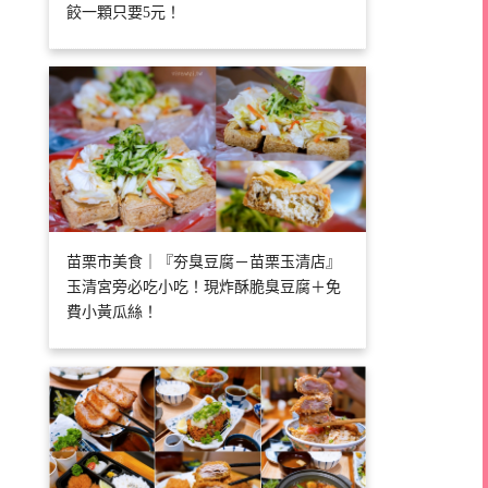
餃一顆只要5元！
苗栗市美食｜『夯臭豆腐－苗栗玉清店』
玉清宮旁必吃小吃！現炸酥脆臭豆腐＋免
費小黃瓜絲！