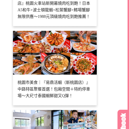
店』桃園火車站新開幕燒肉吃到飽！日本
A5和牛+波士頓龍蝦+松葉蟹腳+鱈場蟹腳
無限供應～1988元頂級燒肉吃到飽推薦！
桃園市美食｜『易鼎活蝦（新桃園店）』
中路特區聚餐首選！包廂空間＋特約停車
場～大尺寸泰國蝦鮮甜又Q彈！