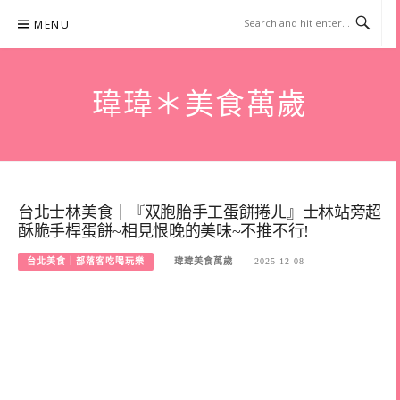
Skip
MENU
to
content
瑋瑋＊美食萬歲
台北士林美食｜『双胞胎手工蛋餅捲ㄦ』士林站旁超
酥脆手桿蛋餅~相見恨晚的美味~不推不行!
台北美食｜部落客吃喝玩樂
瑋瑋美食萬歲
2025-12-08