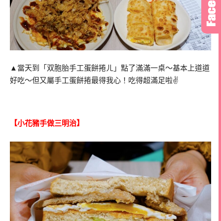
▲當天到「双胞胎手工蛋餅捲ㄦ」點了滿滿一桌～基本上道道
好吃～但又屬手工蛋餅捲最得我心！吃得超滿足啦✌
【小花豬手做三明治】