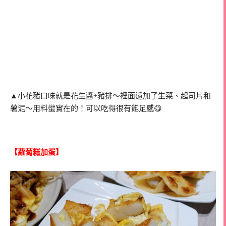
▲小花豬口味就是花生醬+豬排～裡面還加了生菜、起司片和
薯泥～用料蠻實在的！可以吃得很有飽足感😋
【蘿蔔糕加蛋】