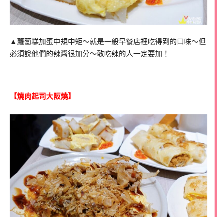
▲蘿蔔糕加蛋中規中矩～就是一般早餐店裡吃得到的口味～但
必須說他們的辣醬很加分～敢吃辣的人一定要加！
【燒肉起司大阪燒】