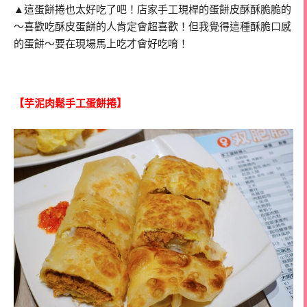
▲這蛋餅捲也太好吃了吧！店家手工現桿的蛋餅皮酥酥脆脆的
～喜歡吃酥皮蛋餅的人肯定會超喜歡！但我覺得這種酥脆口感
的蛋餅～要在現場馬上吃才會好吃唷！
【芋泥肉鬆手工蛋餅捲】