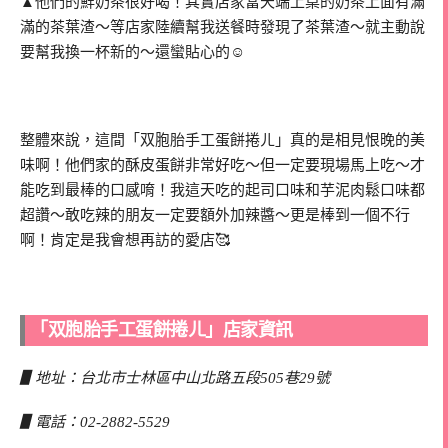
▲他們的鮮奶茶很好喝！其實店家當天端上桌的奶茶上面有滿
滿的茶葉渣～等店家陸續幫我送餐時發現了茶葉渣～就主動說
要幫我換一杯新的～還蠻貼心的☺
整體來說，這間「双胞胎手工蛋餅捲ㄦ」真的是相見恨晚的美
味啊！他們家的酥皮蛋餅非常好吃～但一定要現場馬上吃～才
能吃到最棒的口感唷！我這天吃的起司口味和芋泥肉鬆口味都
超讚～敢吃辣的朋友一定要額外加辣醬～更是棒到一個不行
啊！肯定是我會想再訪的愛店🥰
「双胞胎手工蛋餅捲ㄦ」店家資訊
▋地址：台北市士林區中山北路五段505巷29號
▋電話：02-2882-5529