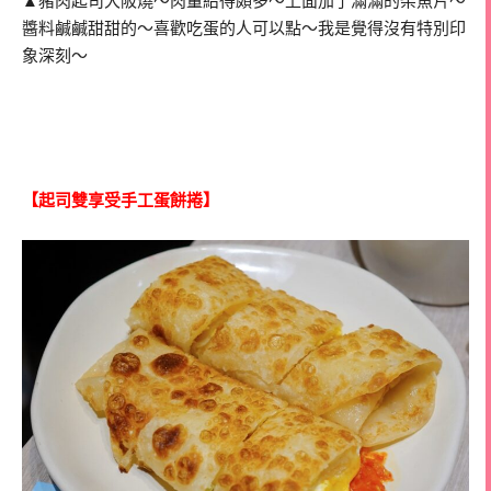
▲豬肉起司大阪燒～肉量給得頗多～上面加了滿滿的柴魚片～
醬料鹹鹹甜甜的～喜歡吃蛋的人可以點～我是覺得沒有特別印
象深刻～
【起司雙享受手工蛋餅捲】