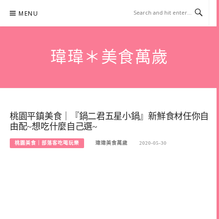
Skip
MENU
to
content
瑋瑋＊美食萬歲
桃園平鎮美食｜『鍋二君五星小鍋』新鮮食材任你自
由配~想吃什麼自己選~
桃園美食｜部落客吃喝玩樂
瑋瑋美食萬歲
2020-05-30