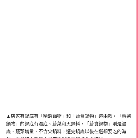
▲店家有鍋底有「精選鍋物」和「蔬食鍋物」這兩款，「精選
鍋物」的鍋底有湯底、蔬菜和火鍋料，「蔬食鍋物」則是湯
底、蔬菜增量、不含火鍋料，選完鍋底以後在選想要吃的海