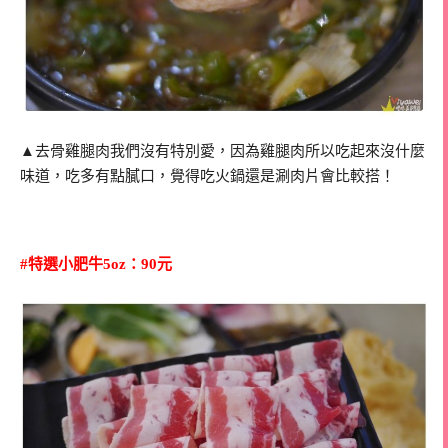
▲去骨雞腿肉我們沒有特別愛，因為雞腿肉所以吃起來沒什麼
味道，吃多有點膩口，覺得吃火鍋還是涮肉片會比較搭！
#特選小肥牛5oz：90元