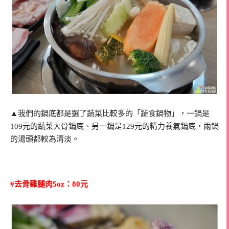
▲我們的鍋底都是選了蔬菜比較多的「蔬食鍋物」，一鍋是
109元的蔬菜大骨鍋底、另一鍋是129元的精力養氣鍋底，兩鍋
的湯頭都較為清淡。
#去骨雞腿肉5oz：80元