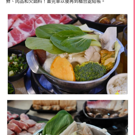
鮮、肉品和火鍋料！畫完單以後再到櫃台處結帳。