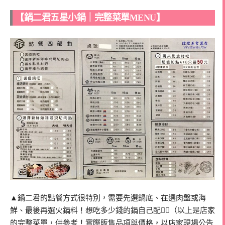
【鍋二君五星小鍋｜完整菜單MENU】
▲鍋二君的點餐方式很特別，需要先選鍋底、在選肉盤或海
鮮、最後再選火鍋料！想吃多少錢的鍋自己配👍🏻（以上是店家
的完整菜單，供參考！實際販售品項與價格，以店家現場公告