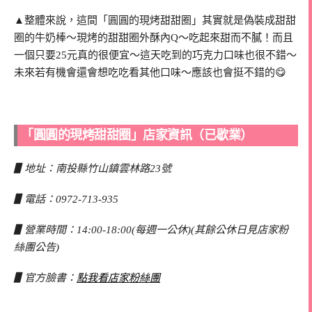
▲整體來說，這間「圓圓的現烤甜甜圈」其實就是偽裝成甜甜
圈的牛奶棒～現烤的甜甜圈外酥內Q～吃起來甜而不膩！而且
一個只要25元真的很便宜～這天吃到的巧克力口味也很不錯～
未來若有機會還會想吃吃看其他口味～應該也會挺不錯的😋
「圓圓的現烤甜甜圈」店家資訊（已歇業）
▋地址：南投縣竹山鎮雲林路23號
▋電話：0972-713-935
▋營業時間：14:00-18:00(每週一公休)(其餘公休日見店家粉
絲團公告)
▋官方臉書：
點我看店家粉絲團