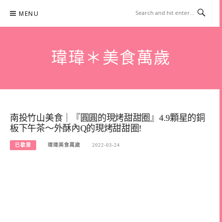
Skip
MENU
to
content
瑋瑋＊美食萬歲
南投竹山美食｜『圓圓的現烤甜甜圈』4.9顆星的銅
板下午茶～外酥內Q的現烤甜甜圈!
已歇業
瑋瑋美食萬歲
2022-03-24