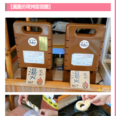
【圓圓的現烤甜甜圈】