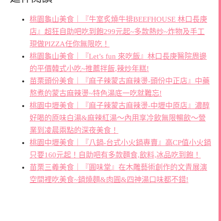
桃園龜山美食｜『牛室炙燒牛排BEEFHOUSE 林口長庚
店』超狂自助吧吃到飽299元起~多款熱炒~炸物及手工
現做PIZZA任你無限吃！
桃園龜山美食｜『Let’s fun 來吃飯』林口長庚醫院周邊
的平價韓式小吃~推薦拌飯,辣炒年糕!
苗栗頭份美食｜『麻子辣蒙古麻辣燙-頭份中正店』中藥
熬煮的蒙古麻辣燙~特色湯底一吃就難忘!
桃園中壢美食｜『麻子辣蒙古麻辣燙-中壢中原店』濃醇
好喝的原味白湯&麻辣紅湯～內用享冷飲無限暢飲～營
業到凌晨兩點的深夜美食！
桃園中壢美食｜『八鍋-台式小火鍋專賣』高CP值小火鍋
只要160元起！自助吧有多款麵食,飲料,冰品吃到飽！
苗栗三義美食｜『圓味堂』在木雕藝術創作的文青展演
空間裡吃美食~鍋燒麵&肉圓&四神湯口味都不錯!