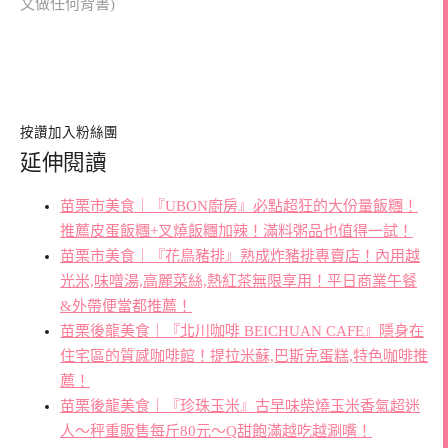
文做任何背書)
按讚加入粉絲團
延伸閱讀
苗栗市美食｜『UBON廚房』必點超狂的大份量飯糰！
推薦皮蛋飯糰+叉燒飯糰加辣！滿料粥品也值得一試！
苗栗市美食｜『花鳥豬排』熟成炸豬排專賣店！內用越
光米,味噌湯,高麗菜絲,熱紅茶無限享用！平日商業午餐
&外帶便當都推薦！
苗栗後龍美食｜『北川咖啡 BEICHUAN CAFE』隱身在
住宅區的質感咖啡館！提拉米蘇,巴斯克蛋糕,特色咖啡推
薦！
苗栗後龍美食｜『珍珠玉米』古早味柴燒玉米香氣超迷
人～秤重販售每斤80元～Q甜飽滿越吃越涮嘴！