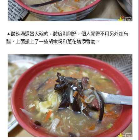
▲酸辣湯還蠻大碗的，酸度剛剛好，個人覺得不用另外加烏
醋，上面撒上了一些胡椒粉和蔥花增添香氣。