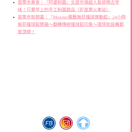
苗栗市美食｜『阿婆粉圓』北苗市場超人氣排隊古早
味！只賣早上的手工粉圓甜品（近苗栗火車站）
苗栗市新開幕｜『Monster魔獸無菸撞球運動館』24小時
無菸撞球館開箱～翻轉傳統撞球館印象～環境和設備都
是頂規！