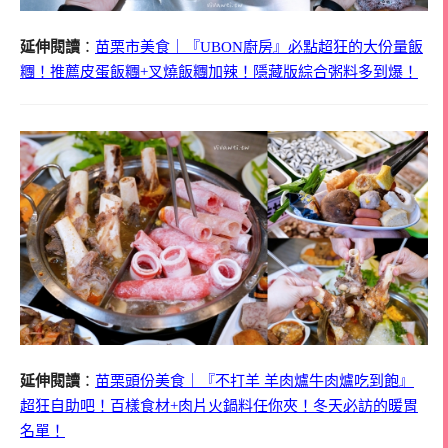
延伸閱讀
：
苗栗市美食｜『UBON廚房』必點超狂的大份量飯
糰！推薦皮蛋飯糰+叉燒飯糰加辣！隱藏版綜合粥料多到爆！
延伸閱讀
：
苗栗頭份美食｜『不打羊 羊肉爐牛肉爐吃到飽』
超狂自助吧！百樣食材+肉片火鍋料任你夾！冬天必訪的暖胃
名單！