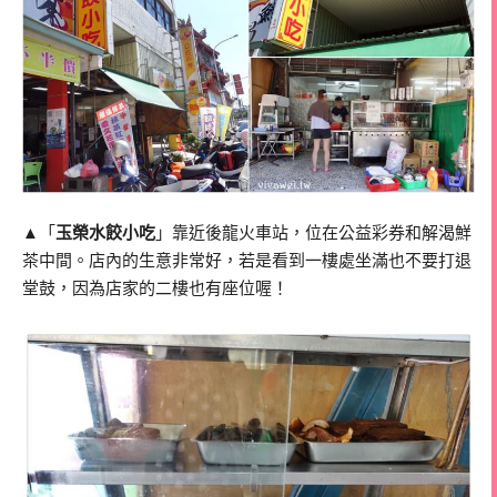
▲「
玉榮水餃小吃
」靠近後龍火車站，位在公益彩券和解渴鮮
茶中間。店內的生意非常好，若是看到一樓處坐滿也不要打退
堂鼓，因為店家的二樓也有座位喔！