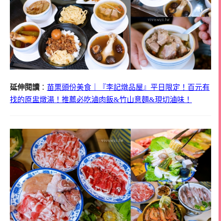
延伸閱讀
：
苗栗頭份美食｜『李記燉品屋』平日限定！百元有
找的原盅燉湯！推薦必吃滷肉飯&竹山意麵&現切滷味！