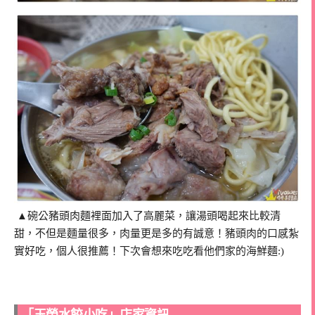
▲碗公豬頭肉麵裡面加入了高麗菜，讓湯頭喝起來比較清
甜，不但是麵量很多，肉量更是多的有誠意！豬頭肉的口感紮
實好吃，個人很推薦！下次會想來吃吃看他們家的海鮮麵:)
「玉榮水餃小吃」店家資訊