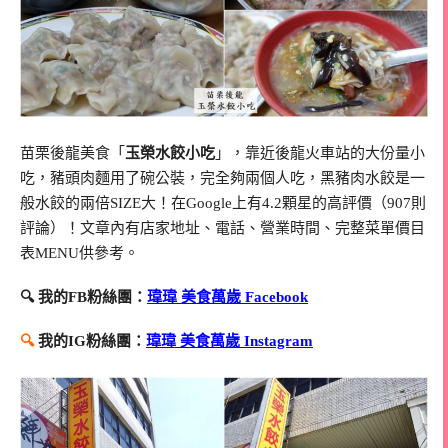
苗栗後龍美食「
玉榮水餃小吃
」，靠近後龍火車站的大份量小
吃，豬頭肉麵用了碗公裝，完全夠兩個人吃，黑豬肉水餃是一
般水餃的兩倍SIZE大！在Google上有4.2顆星的高評價（907則
評論）！文章內有店家地址、電話、營業時間、完整菜單價目
表MENU供參考。
🔍 我的FB粉絲團：
瑋瑋 美食萬歲 Facebook
🔍
我的IG粉絲團：
瑋瑋 美食萬歲 Instagram