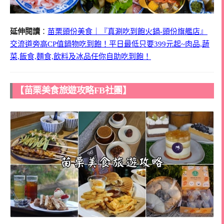
延伸閱讀
：
苗栗頭份美食｜『真涮吃到飽火鍋-頭份旗艦店』
交流道旁高CP值鍋物吃到飽！平日最低只要399元起~肉品,蔬
菜,飯食,麵食,飲料及冰品任你自助吃到飽！
【苗栗美食旅遊攻略FB社團】