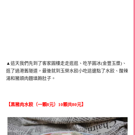
▲這天我們先到了客家圓樓走走逛逛、吃芋圓冰(金豐玉漿)、
逛了過港舊隧道，最後就到玉榮水餃小吃這邊點了水餃、酸辣
湯和豬頭肉麵填飽肚子。
【黑豬肉水餃（一顆8元）10顆共80元】