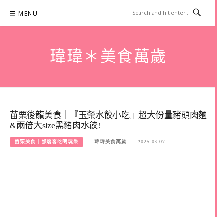
Skip
MENU
to
content
瑋瑋＊美食萬歲
苗栗後龍美食｜『玉榮水餃小吃』超大份量豬頭肉麵
&兩倍大size黑豬肉水餃!
苗栗美食｜部落客吃喝玩樂
瑋瑋美食萬歲
2025-03-07