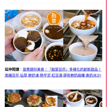
延伸閱讀
：
苗栗頭份美食｜『飴棠豆花』多樣化的創新甜品！
黑糖豆花,仙草,鮮奶凍,熱芋泥,紅豆湯,還有鮮奶麻糬,泰奶冰沙!