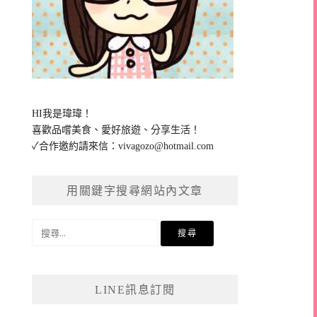
HI我是瑋瑋！
喜歡品嚐美食、愛好旅遊、分享生活！
✓合作邀約請來信：
vivagozo@hotmail.com
用關鍵字搜尋網站內文章
搜
尋
關
鍵
LINE訊息訂閱
字: