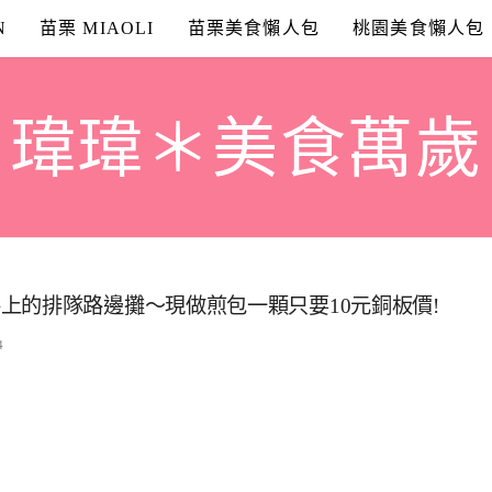
N
苗栗 MIAOLI
苗栗美食懶人包
桃園美食懶人包
瑋瑋＊美食萬歲
上的排隊路邊攤～現做煎包一顆只要10元銅板價!
4