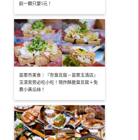
餃一顆只要5元！
苗栗市美食｜『夯臭豆腐－苗栗玉清店』
玉清宮旁必吃小吃！現炸酥脆臭豆腐＋免
費小黃瓜絲！