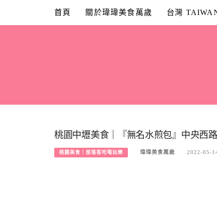
Skip
首頁
關於瑋瑋美食萬歲
台灣 TAIWA
to
content
桃園中壢美食｜『無名水煎包』中央西路
瑋瑋美食萬歲
2022-05-1
桃園美食｜部落客吃喝玩樂