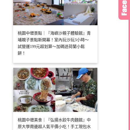
桃園中壢景點｜『海嶼沙親子體驗館』青
埔親子景點新開幕！室內玩沙玩3小時～
試營運199元超划算～加碼送荷蘭小鬆
餅！
桃園中壢美食｜『弘揚水餃牛肉麵館』中
原大學周邊超人氣平價小吃！手工現包水