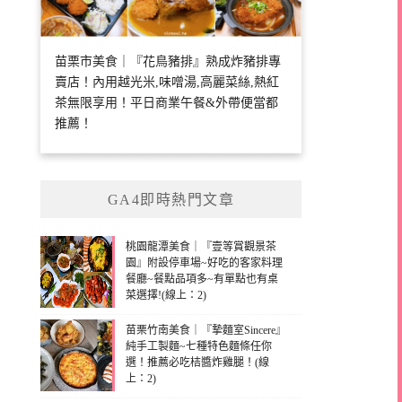
苗栗市美食｜『花鳥豬排』熟成炸豬排專
賣店！內用越光米,味噌湯,高麗菜絲,熱紅
茶無限享用！平日商業午餐&外帶便當都
推薦！
GA4即時熱門文章
桃園龍潭美食｜『壹等賞觀景茶
園』附設停車場~好吃的客家料理
餐廳~餐點品項多~有單點也有桌
菜選擇!(線上：2)
苗栗竹南美食｜『摯麵室Sincere』
純手工製麵~七種特色麵條任你
選！推薦必吃桔醬炸雞腿！(線
上：2)