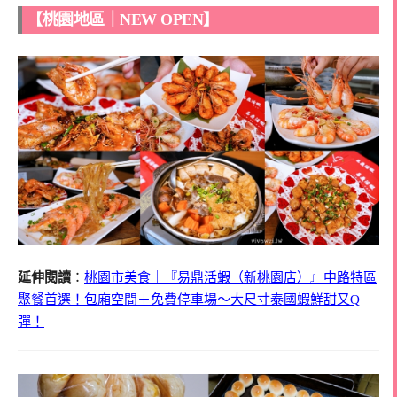
【桃園地區｜NEW OPEN】
延伸閱讀
：
桃園市美食｜『易鼎活蝦（新桃園店）』中路特區
聚餐首選！包廂空間＋免費停車場～大尺寸泰國蝦鮮甜又Q
彈！