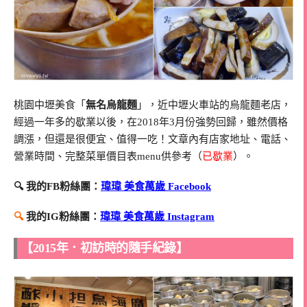
桃園中壢美食「
無名烏龍麵
」，近中壢火車站的烏龍麵老店，
經過一年多的歇業以後，在2018年3月份強勢回歸，雖然價格
調漲，但還是很便宜、值得一吃！文章內有店家地址、電話、
營業時間、完整菜單價目表menu供參考（
已歇業
）。
🔍 我的FB粉絲團：
瑋瑋 美食萬歲 Facebook
🔍
我的IG粉絲團：
瑋瑋 美食萬歲 Instagram
【2015年．初訪時的隨手紀錄】