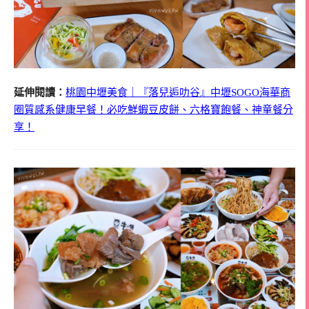
延伸閱讀：
桃園中壢美食｜『落兒逅叻谷』中壢SOGO海華商
圈質感系健康早餐！必吃鮮蝦豆皮餅、六格寶飽餐、神童餐分
享！