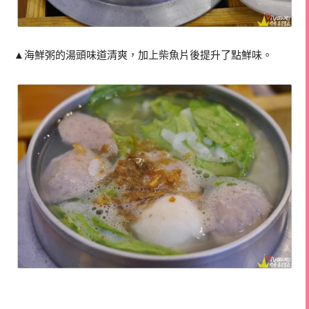
▲海鮮粥的湯頭味道清爽，加上柴魚片後提升了點鮮味。