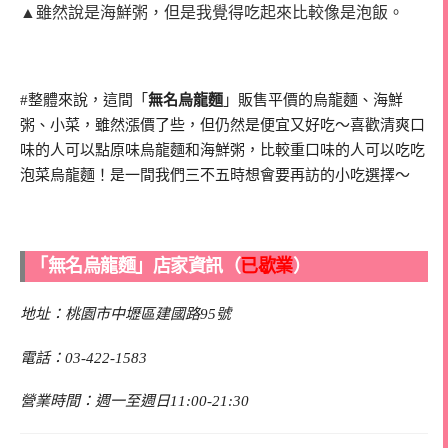
▲雖然說是海鮮粥，但是我覺得吃起來比較像是泡飯。
#整體來說，這間「
無名烏龍麵
」販售平價的烏龍麵、海鮮
粥、小菜，雖然漲價了些，但仍然是便宜又好吃～喜歡清爽口
味的人可以點原味烏龍麵和海鮮粥，比較重口味的人可以吃吃
泡菜烏龍麵！是一間我們三不五時想會要再訪的小吃選擇～
「無名烏龍麵」店家資訊（
已歇業
）
地址：桃園市中壢區建國路95號
電話：03-422-1583
營業時間：週一至週日11:00-21:30