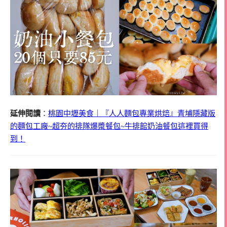
延伸閱讀
：
桃園中壢美食｜『人人麵包專業烘焙』青埔隱藏版
的麵包工廠~超夯的排隊爆漿餐包~牛排館奶油餐包這裡買得
到！