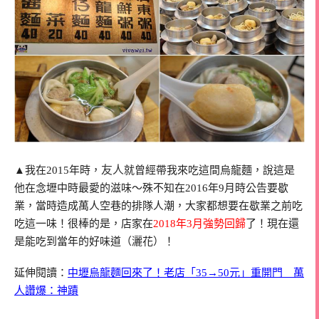
友人
▲我在2015年時，
就曾經帶我來吃這間烏龍麵，說這是
他在念壢中時最愛的滋味～殊不知在2016年9月時公告要歇
業，當時造成萬人空巷的排隊人潮，大家都想要在歇業之前吃
吃這一味！很棒的是，店家在
2018年3月強勢回歸
了！現在還
是能吃到當年的好味道（灑花）！
延伸閱讀：
中壢烏龍麵回來了！老店「35→50元」重開門 萬
人讚爆：神蹟