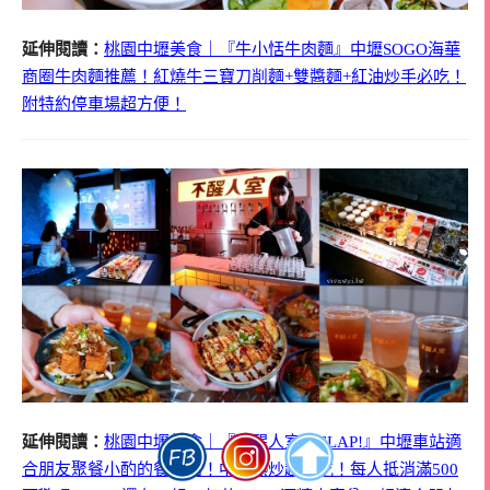
延伸閱讀：
桃園中壢美食｜『牛小恬牛肉麵』中壢SOGO海華
商圈牛肉麵推薦！紅燒牛三寶刀削麵+雙醬麵+紅油炒手必吃！
附特約停車場超方便！
延伸閱讀：
桃園中壢美食｜『不醒人室 x SLAP!』中壢車站適
合朋友聚餐小酌的餐酒館！中式熱炒超好吃！每人抵消滿500