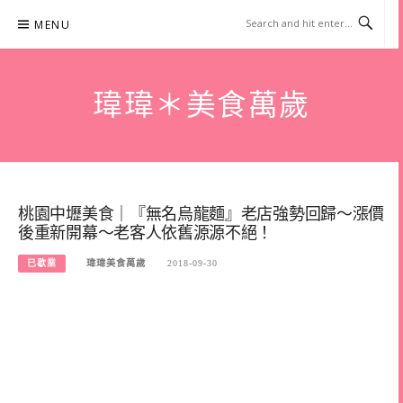
Skip
MENU
to
content
瑋瑋＊美食萬歲
桃園中壢美食｜『無名烏龍麵』老店強勢回歸～漲價
後重新開幕～老客人依舊源源不絕！
已歇業
瑋瑋美食萬歲
2018-09-30