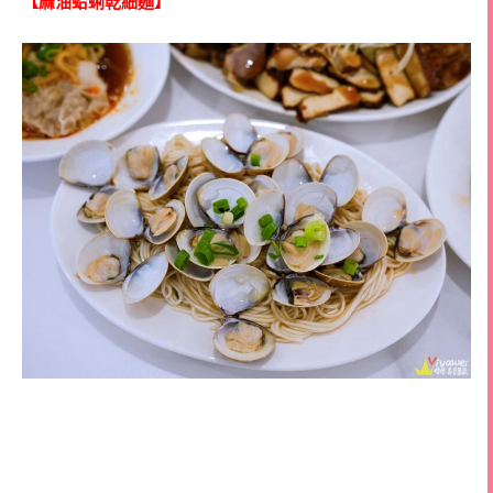
【麻油蛤蜊乾細麵】