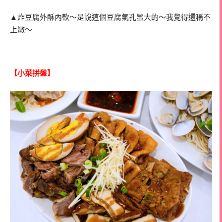
▲炸豆腐外酥內軟～是說這個豆腐氣孔蠻大的～我覺得還稱不
上嫩～
【小菜拼盤】