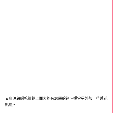
▲麻油蛤蜊乾細麵上面大約有20顆蛤蜊～還會另外加一些蔥花
點綴～