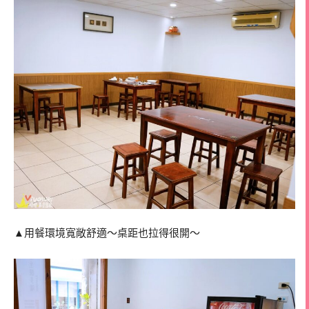
▲用餐環境寬敞舒適～桌距也拉得很開～