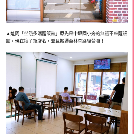
▲這間「坐餓多端麵飯館」原先是中壢國小旁的無餓不座麵飯
館，現在換了新店名，並且搬遷至林森路經營囉！