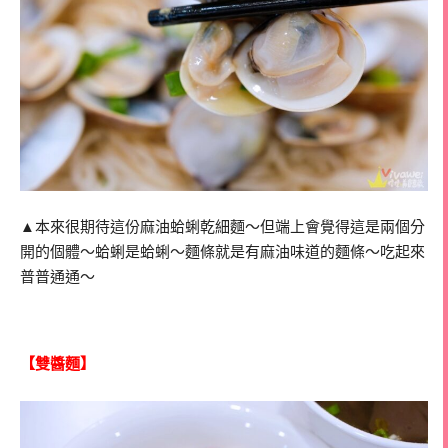
▲本來很期待這份麻油蛤蜊乾細麵～但端上會覺得這是兩個分
開的個體～蛤蜊是蛤蜊～麵條就是有麻油味道的麵條～吃起來
普普通通～
【雙醬麵】