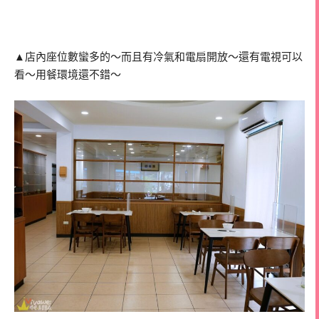
▲店內座位數蠻多的～而且有冷氣和電扇開放～還有電視可以
看～用餐環境還不錯～