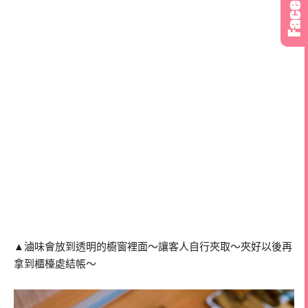
▲滷味會放到透明的櫥窗裡面～讓客人自行夾取～夾好以後再
拿到櫃檯處結帳～