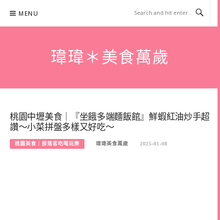
Skip
MENU
to
content
瑋瑋＊美食萬歲
桃園中壢美食｜『坐餓多端麵飯館』鮮蝦紅油炒手超
讚～小菜拼盤多樣又好吃～
桃園美食｜部落客吃喝玩樂
瑋瑋美食萬歲
2025-01-08