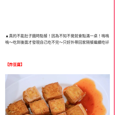
▲真的不能肚子餓時點餐！因為不知不覺就會點滿一桌！嗚嗚
嗚～吃到後面才發現自己吃不完～只好外帶回家隔餐繼續吃🤣
【炸豆腐】