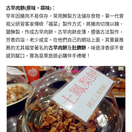
古早肉餅(原味‧蒜味)：
早年因豬肉不易保存，常用醃製方法儲存食物，第一代曾
祖父研習客家傳統「福菜」製作方式，
將豬肉切塊以糖、
鹽醃製，作成古早肉餅。古早肉餅皮薄，遵循古法製作，
芳香四溢，老少咸宜。
在他們自己的網站上面，其實最推
薦的尤其福堂著名的
古早肉餅
及
肚臍餅
，
味道淳香卻不會
感到膩口，實為苗栗旅遊必購伴手禮喔！