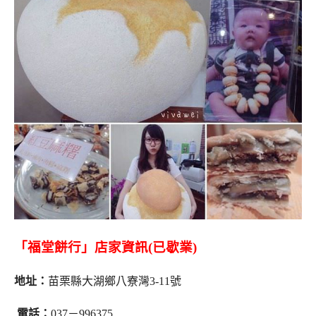
「福堂餅行」店家資訊(已歇業)
地址：
苗栗縣大湖鄉八寮灣3-11號
電話：
037－996375