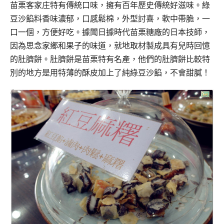
苗栗客家庄特有傳統口味，擁有百年歷史傳統好滋味。
綠
豆沙餡料香味濃郁，口感鬆棉，外型討喜，軟中帶脆，
一
口一個，方便好吃。據聞日據時代苗栗糖廠的日本技師，
因為思念家鄉和果子的味道，就地取材製成具有兒時回憶
的肚臍餅。
肚臍餅是苗栗特有名產，他們的肚臍餅比較特
別的地方是用特薄的酥皮加上了純綠豆沙餡，不會甜膩！