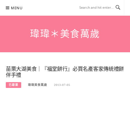
Skip
MENU
to
content
瑋瑋＊美食萬歲
苗栗大湖美食｜『福堂餅行』必買名產客家傳統禮餅
伴手禮
已歇業
瑋瑋美食萬歲
2013-07-05