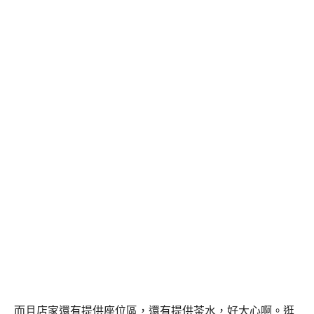
而且店家還有提供座位區，還有提供茶水，好大心啊。
逛