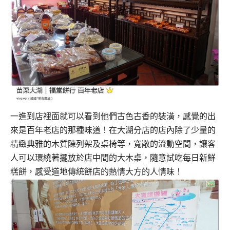
一進到店裡面就可以看到他們古色古香的裝潢，感覺的出
來是百年老店的那種味道！
在大湖分店的店內除了少量的
精緻典雅的木質陳列架及桌椅等，寬敞的流動空間，
讓客
人可以環繞著擺放於店中間的大木桌，隨意試吃每日新鮮
糕餅，感受道地傳統餅店的熱情大方的人情味！