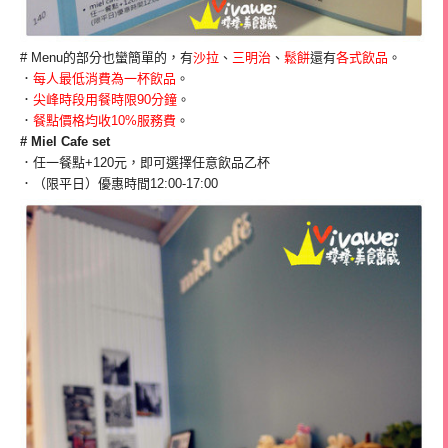
# Menu的部分也蠻簡單的，有
沙拉
、
三明治
、
鬆餅
還有
各式飲品
。
．
每人最低消費為一杯飲品
。
．
尖峰時段用餐時限90分鐘
。
．
餐點價格均收10%服務費
。
# Miel Cafe set
．任一餐點+120元，即可選擇任意飲品乙杯
．（限平日）優惠時間12:00-17:00