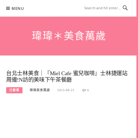
Skip
MENU
to
content
瑋瑋＊美食萬歲
台北士林美食｜『Miel Cafe 蜜兒咖啡』士林捷運站
周邊!N訪的美味下午茶餐廳
已歇業
瑋瑋美食萬歲
2013-08-21
1