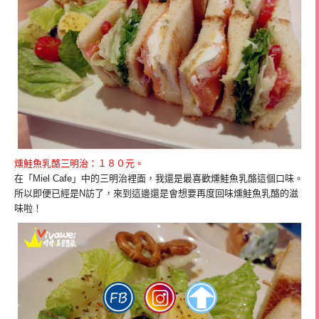
燻鮭魚乳酪三明治：１８０元。
在「Miel Cafe」中的三明治裡面，我還是最喜歡燻鮭魚乳酪這個口味。
所以即便已經是N訪了，來到這邊還是會想要再度回味燻鮭魚乳酪的滋
味啦！