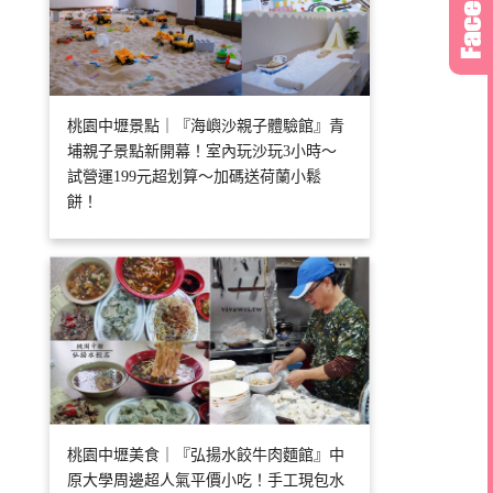
桃園中壢景點｜『海嶼沙親子體驗館』青
埔親子景點新開幕！室內玩沙玩3小時～
試營運199元超划算～加碼送荷蘭小鬆
餅！
桃園中壢美食｜『弘揚水餃牛肉麵館』中
原大學周邊超人氣平價小吃！手工現包水