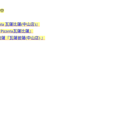
中
ria 瓦薩比薩(中山店)』
zzeria瓦薩比薩』
薩『瓦薩披薩(中山店) 』