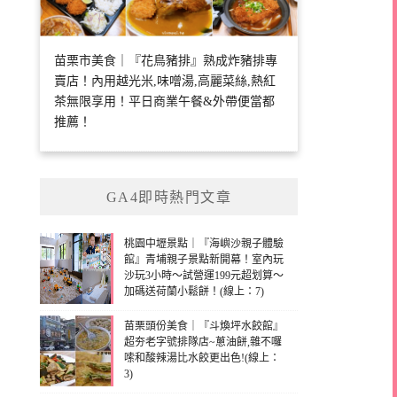
苗栗市美食｜『花鳥豬排』熟成炸豬排專
賣店！內用越光米,味噌湯,高麗菜絲,熱紅
茶無限享用！平日商業午餐&外帶便當都
推薦！
GA4即時熱門文章
桃園中壢景點｜『海嶼沙親子體驗
館』青埔親子景點新開幕！室內玩
沙玩3小時～試營運199元超划算～
加碼送荷蘭小鬆餅！(線上：7)
苗栗頭份美食｜『斗煥坪水餃館』
超夯老字號排隊店~蔥油餅,雜不囉
嗦和酸辣湯比水餃更出色!(線上：
3)