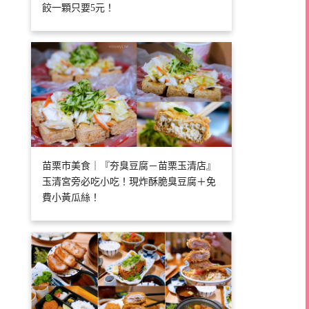
餃一顆只要5元！
苗栗市美食｜『夯臭豆腐－苗栗玉清店』
玉清宮旁必吃小吃！現炸酥脆臭豆腐＋免
費小黃瓜絲！