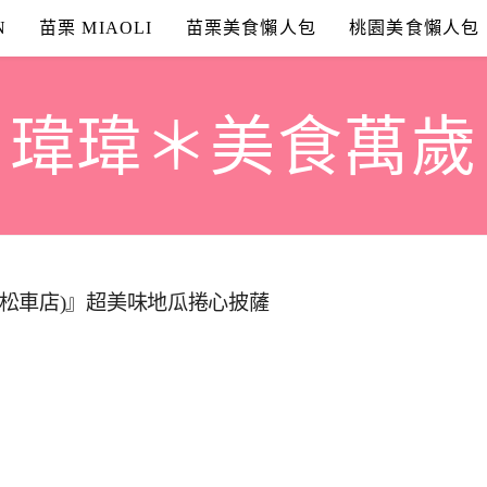
N
苗栗 MIAOLI
苗栗美食懶人包
桃園美食懶人包
瑋瑋＊美食萬歲
比薩 (松車店)』超美味地瓜捲心披薩