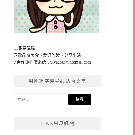
HI我是瑋瑋！
喜歡品嚐美食、愛好旅遊、分享生活！
✓合作邀約請來信：
vivagozo@hotmail.com
用關鍵字搜尋網站內文章
搜
尋
關
鍵
LINE訊息訂閱
字: