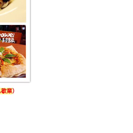
已歇業
）