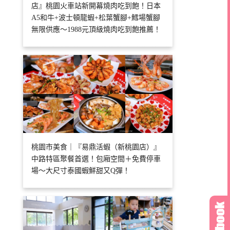
店』桃園火車站新開幕燒肉吃到飽！日本
A5和牛+波士頓龍蝦+松葉蟹腳+鱈場蟹腳
無限供應～1988元頂級燒肉吃到飽推薦！
桃園市美食｜『易鼎活蝦（新桃園店）』
中路特區聚餐首選！包廂空間＋免費停車
場～大尺寸泰國蝦鮮甜又Q彈！