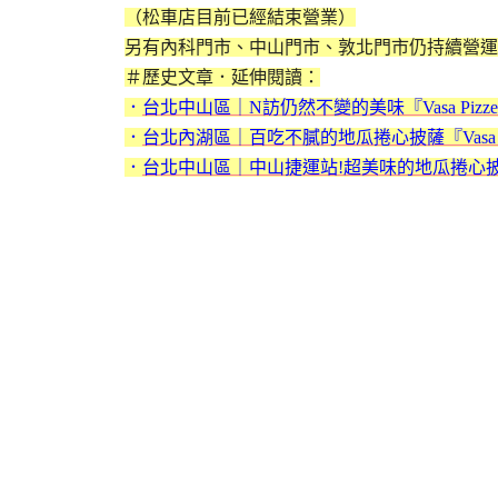
（松車店目前已經結束營業）
另有內科門市、中山門市、敦北門市仍持續營運
＃歷史文章．延伸閱讀：
．
台北中山區｜N訪仍然不變的美味『Vasa Pizze
．
台北內湖區｜百吃不膩的地瓜捲心披薩『Vasa Pi
．
台北中山區｜中山捷運站!超美味的地瓜捲心披