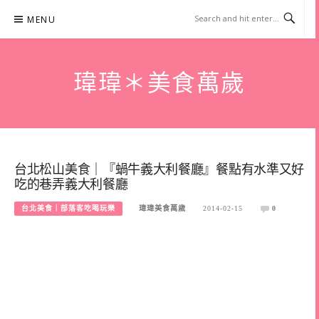
Skip
MENU
to
content
瑋瑋＊美食萬歲
台北松山美食｜『蝸牛義大利餐廳』餐點有水準又好
吃的巷弄義大利餐廳
台北美食｜部落客吃喝玩樂
瑋瑋美食萬歲
2014-02-15
0