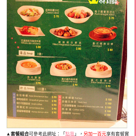
▲
套餐組合
可參考此網址：「
點我
」，
另加一百元
享有套餐實