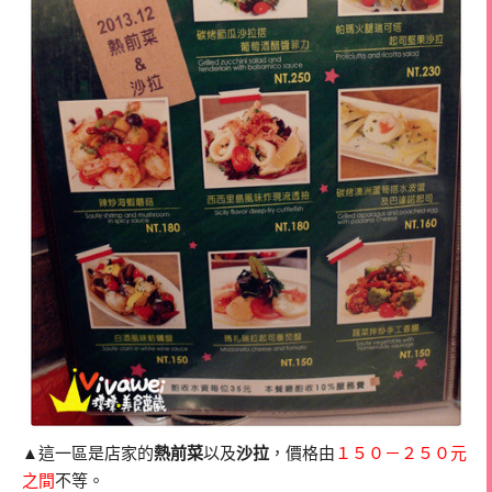
▲這一區是店家的
熱前菜
以及
沙拉
，價格由
１５０－２５０元
之間
不等。