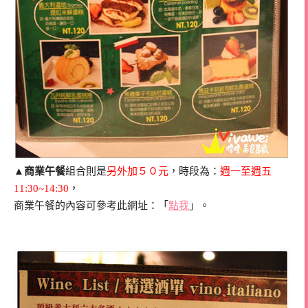
▲
商業午餐
組合則是
另外加５０元
，時段為：
週一至週五
11:30~14:30
，
商業午餐的內容可參考此網址：「
點我
」。