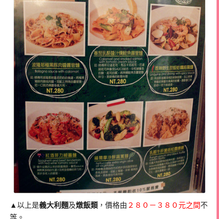
▲以上是
義大利麵
及
燉飯類
，價格由
２８０－３８０元之間
不
等。