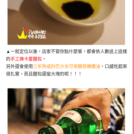
▲一就定位以後，店家不管你點什麼餐，都會依人數送上這樣
的
手工佛卡夏麵包
，
另外還會使用
三年熟成的巴沙米可老醋搭橄欖油
，口感吃起來
很扎實，而且麵包還蠻大塊的呢！！！