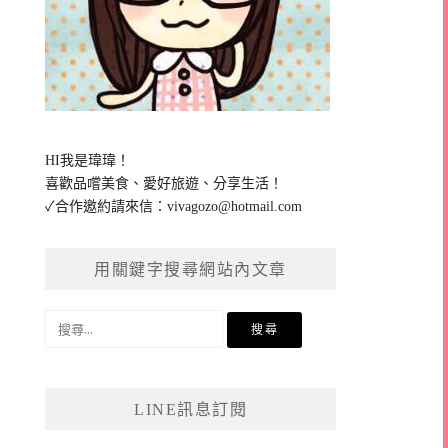
HI我是瑋瑋！
喜歡品嚐美食、愛好旅遊、分享生活！
✓合作邀約請來信：
vivagozo@hotmail.com
用關鍵字搜尋網站內文章
搜
尋
關
鍵
LINE訊息訂閱
字: