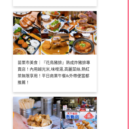
苗栗市美食｜『花鳥豬排』熟成炸豬排專
賣店！內用越光米,味噌湯,高麗菜絲,熱紅
茶無限享用！平日商業午餐&外帶便當都
推薦！