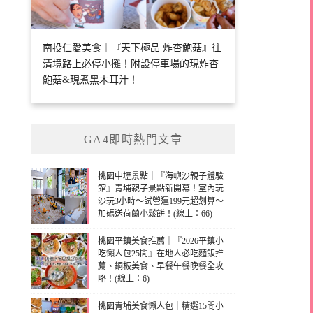
南投仁愛美食｜『天下極品 炸杏鮑菇』往
清境路上必停小攤！附設停車場的現炸杏
鮑菇&現煮黑木耳汁！
GA4即時熱門文章
桃園中壢景點｜『海嶼沙親子體驗
館』青埔親子景點新開幕！室內玩
沙玩3小時～試營運199元超划算～
加碼送荷蘭小鬆餅！(線上：66)
桃園平鎮美食推薦｜『2026平鎮小
吃懶人包25間』在地人必吃麵飯推
薦、銅板美食、早餐午餐晚餐全攻
略！(線上：6)
桃園青埔美食懶人包｜精選15間小