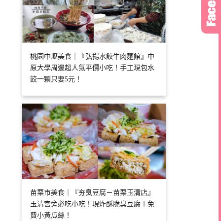
桃園中壢美食｜『弘揚水餃牛肉麵館』中
原大學周邊超人氣平價小吃！手工現包水
餃一顆只要5元！
苗栗市美食｜『夯臭豆腐－苗栗玉清店』
玉清宮旁必吃小吃！現炸酥脆臭豆腐＋免
費小黃瓜絲！