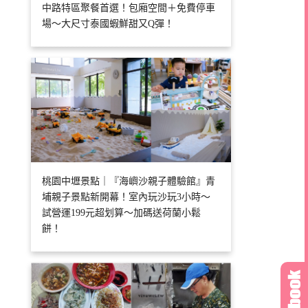
中路特區聚餐首選！包廂空間＋免費停車
場～大尺寸泰國蝦鮮甜又Q彈！
桃園中壢景點｜『海嶼沙親子體驗館』青
埔親子景點新開幕！室內玩沙玩3小時～
試營運199元超划算～加碼送荷蘭小鬆
餅！