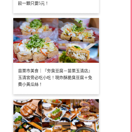
餃一顆只要5元！
苗栗市美食｜『夯臭豆腐－苗栗玉清店』
玉清宮旁必吃小吃！現炸酥脆臭豆腐＋免
費小黃瓜絲！