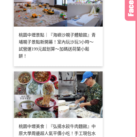
桃園中壢景點｜『海嶼沙親子體驗館』青
埔親子景點新開幕！室內玩沙玩3小時～
試營運199元超划算～加碼送荷蘭小鬆
餅！
桃園中壢美食｜『弘揚水餃牛肉麵館』中
原大學周邊超人氣平價小吃！手工現包水