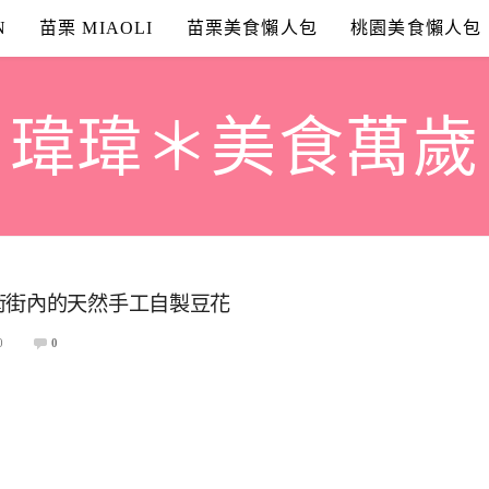
N
苗栗 MIAOLI
苗栗美食懶人包
桃園美食懶人包
瑋瑋＊美食萬歲
術街內的天然手工自製豆花
0
0