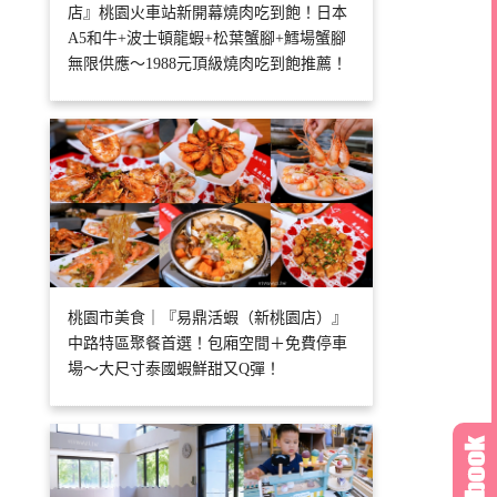
店』桃園火車站新開幕燒肉吃到飽！日本
A5和牛+波士頓龍蝦+松葉蟹腳+鱈場蟹腳
無限供應～1988元頂級燒肉吃到飽推薦！
桃園市美食｜『易鼎活蝦（新桃園店）』
中路特區聚餐首選！包廂空間＋免費停車
場～大尺寸泰國蝦鮮甜又Q彈！