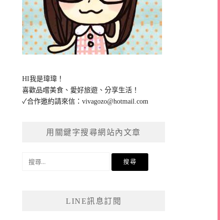
HI我是瑋瑋！
喜歡品嚐美食、愛好旅遊、分享生活！
✓合作邀約請來信：
vivagozo@hotmail.com
用關鍵字搜尋網站內文章
搜
尋
關
鍵
LINE訊息訂閱
字: