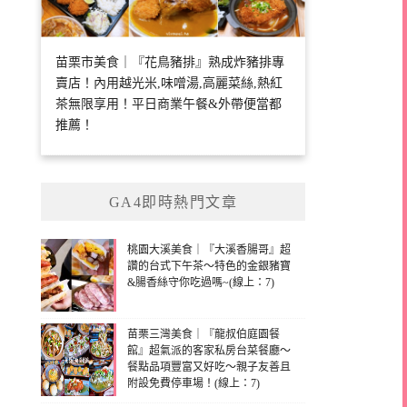
苗栗市美食｜『花鳥豬排』熟成炸豬排專
賣店！內用越光米,味噌湯,高麗菜絲,熱紅
茶無限享用！平日商業午餐&外帶便當都
推薦！
GA4即時熱門文章
桃園大溪美食｜『大溪香腸哥』超
讚的台式下午茶～特色的金銀豬寶
&腸香絲守你吃過嗎~(線上：7)
苗栗三灣美食｜『龍叔伯庭園餐
館』超氣派的客家私房台菜餐廳～
餐點品項豐富又好吃～親子友善且
附設免費停車場！(線上：7)