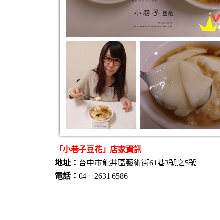
「小巷子豆花」店家資訊
地址：
台中市龍井區藝術街61巷3號之5號
電話：
04－2631 6586