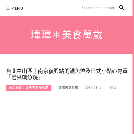
Skip
MENU
to
content
瑋瑋＊美食萬歲
台北中山區｜南京復興站的鯛魚燒及日式小點心專賣
『若葉鯛魚燒』
台北美食｜部落客吃喝玩樂
瑋瑋美食萬歲
2014-04-13
2