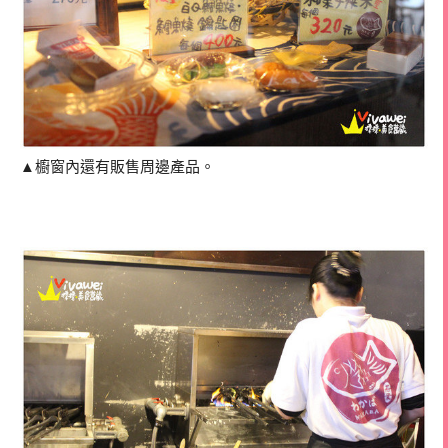
▲櫥窗內還有販售周邊產品。