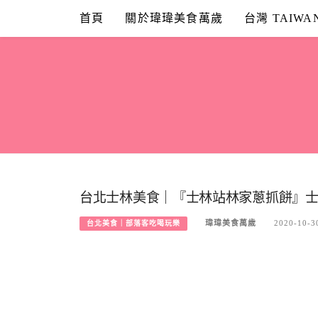
Skip
首頁
關於瑋瑋美食萬歲
台灣 TAIWA
to
content
台北士林美食｜『士林站林家蔥抓餅』士
瑋瑋美食萬歲
2020-10-3
台北美食｜部落客吃喝玩樂