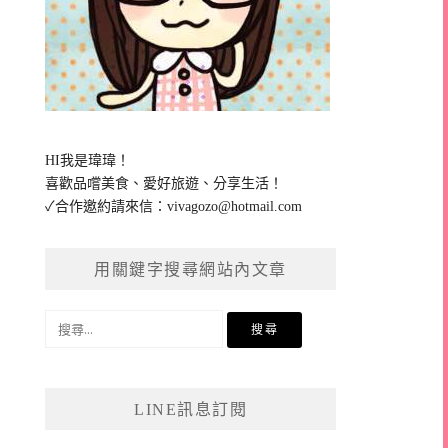
HI我是瑋瑋！
喜歡品嚐美食、愛好旅遊、分享生活！
✓合作邀約請來信：
vivagozo@hotmail.com
用關鍵字搜尋網站內文章
搜
尋
關
鍵
LINE訊息訂閱
字: