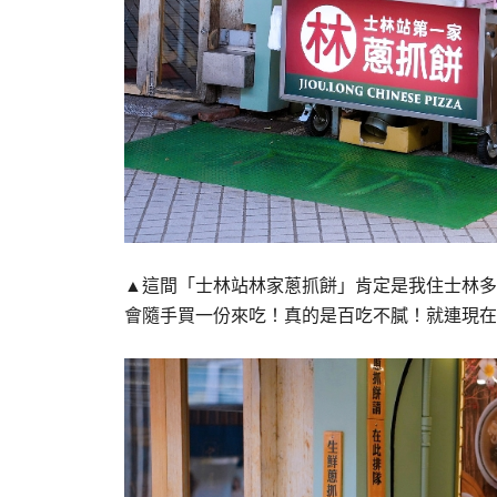
▲這間「士林站林家蔥抓餅」肯定是我住士林多
會隨手買一份來吃！真的是百吃不膩！就連現在