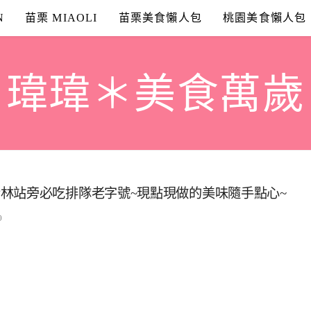
N
苗栗 MIAOLI
苗栗美食懶人包
桃園美食懶人包
瑋瑋＊美食萬歲
林站旁必吃排隊老字號~現點現做的美味隨手點心~
0