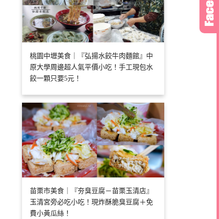
桃園中壢美食｜『弘揚水餃牛肉麵館』中
原大學周邊超人氣平價小吃！手工現包水
餃一顆只要5元！
苗栗市美食｜『夯臭豆腐－苗栗玉清店』
玉清宮旁必吃小吃！現炸酥脆臭豆腐＋免
費小黃瓜絲！