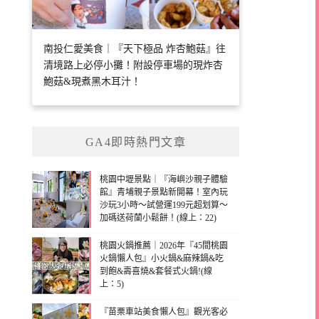
南投仁愛美食｜『天下極品 炸杏鮑菇』往
清境路上必停小攤！附設停車場的現炸杏
鮑菇&現煮黑木耳汁！
GA4即時熱門文章
桃園中壢景點｜『海嶼沙親子體驗
館』青埔親子景點新開幕！室內玩
沙玩3小時～試營運199元超划算～
加碼送荷蘭小鬆餅！(線上：22)
桃園火鍋推薦｜2026年『45間桃園
火鍋懶人包』小火鍋&麻辣鍋&吃
到飽&壽喜燒&套餐式火鍋!(線
上：5)
『苗栗車站美食懶人包』觀光客必