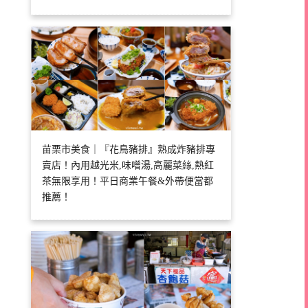
苗栗市美食｜『花鳥豬排』熟成炸豬排專
賣店！內用越光米,味噌湯,高麗菜絲,熱紅
茶無限享用！平日商業午餐&外帶便當都
推薦！