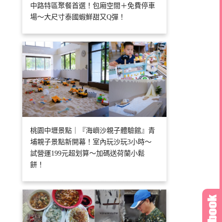
中路特區聚餐首選！包廂空間＋免費停車
場～大尺寸泰國蝦鮮甜又Q彈！
桃園中壢景點｜『海嶼沙親子體驗館』青
埔親子景點新開幕！室內玩沙玩3小時～
試營運199元超划算～加碼送荷蘭小鬆
餅！