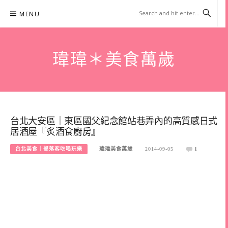
Skip
MENU
to
content
瑋瑋＊美食萬歲
台北大安區｜東區國父紀念館站巷弄內的高質感日式
居酒屋『炙酒食廚房』
台北美食｜部落客吃喝玩樂
瑋瑋美食萬歲
2014-09-05
1