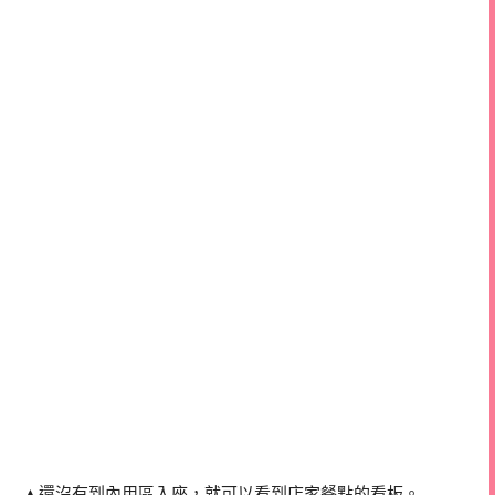
▲還沒有到內用區入座，就可以看到店家餐點的看板。