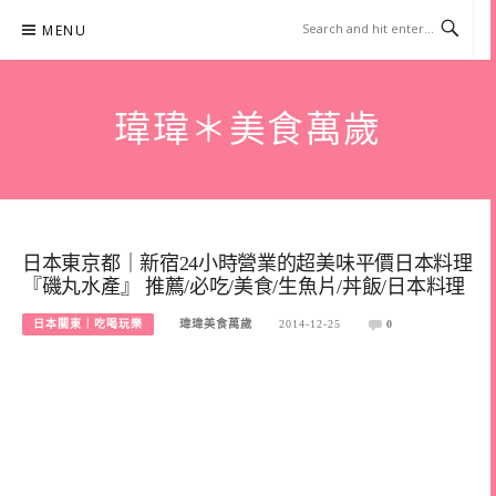
Skip
MENU
to
content
瑋瑋＊美食萬歲
日本東京都｜新宿24小時營業的超美味平價日本料理
『磯丸水產』 推薦/必吃/美食/生魚片/丼飯/日本料理
日本關東｜吃喝玩樂
瑋瑋美食萬歲
2014-12-25
0