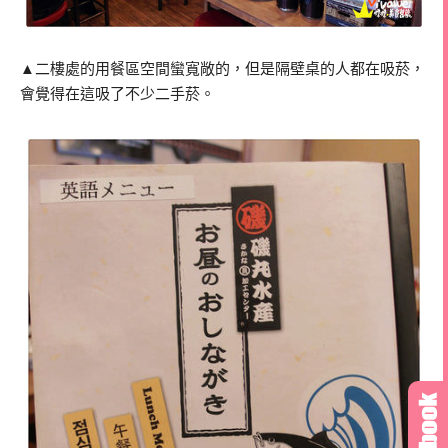
▲二樓處的用餐區空間蠻寬敞的，但是隔壁桌的人都在吸菸，
會覺得在這吸了不少二手菸。