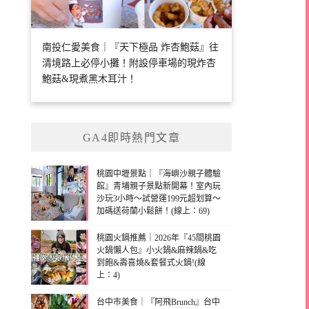
南投仁愛美食｜『天下極品 炸杏鮑菇』往
清境路上必停小攤！附設停車場的現炸杏
鮑菇&現煮黑木耳汁！
GA4即時熱門文章
桃園中壢景點｜『海嶼沙親子體驗
館』青埔親子景點新開幕！室內玩
沙玩3小時～試營運199元超划算～
加碼送荷蘭小鬆餅！(線上：69)
桃園火鍋推薦｜2026年『45間桃園
火鍋懶人包』小火鍋&麻辣鍋&吃
到飽&壽喜燒&套餐式火鍋!(線
上：4)
台中市美食｜『阿飛Brunch』台中