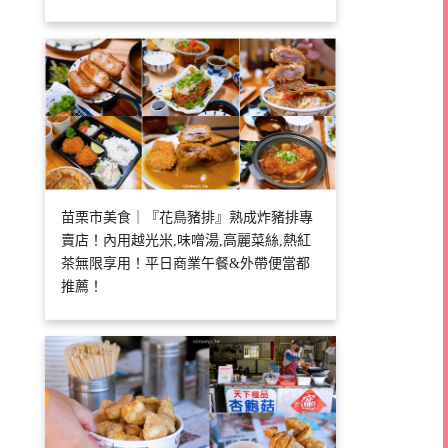
苗栗市美食｜『花鳥豬排』熟成炸豬排專
賣店！內用越光米,味噌湯,高麗菜絲,熱紅
茶無限享用！平日商業午餐&外帶便當都
推薦！