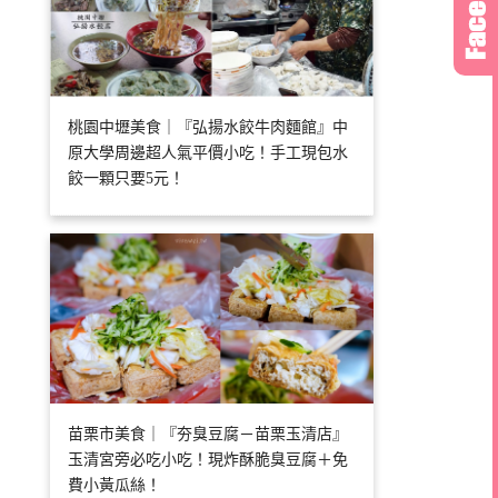
桃園中壢美食｜『弘揚水餃牛肉麵館』中
原大學周邊超人氣平價小吃！手工現包水
餃一顆只要5元！
苗栗市美食｜『夯臭豆腐－苗栗玉清店』
玉清宮旁必吃小吃！現炸酥脆臭豆腐＋免
費小黃瓜絲！