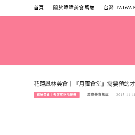
Skip
首頁
關於瑋瑋美食萬歲
台灣 TAIWA
to
content
花蓮鳳林美食｜『月廬食堂』需要預約
瑋瑋美食萬歲
2015-11-1
花蓮美食｜部落客吃喝玩樂