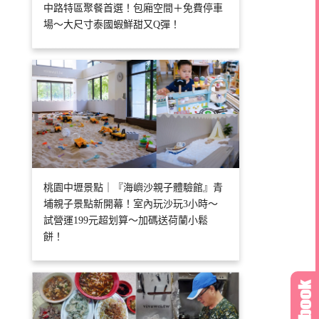
中路特區聚餐首選！包廂空間＋免費停車
場～大尺寸泰國蝦鮮甜又Q彈！
桃園中壢景點｜『海嶼沙親子體驗館』青
埔親子景點新開幕！室內玩沙玩3小時～
試營運199元超划算～加碼送荷蘭小鬆
餅！